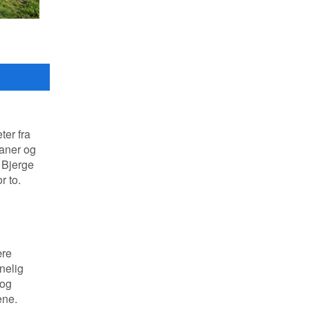
ter fra
baner og
 Bjerge
r to.
ære
nelig
 og
ene.