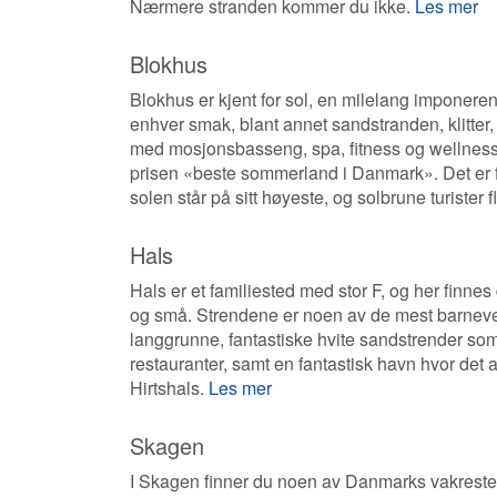
Nærmere stranden kommer du ikke.
Les mer
Blokhus
Blokhus er kjent for sol, en milelang imponerend
enhver smak, blant annet sandstranden, klitter, 
med mosjonsbasseng, spa, fitness og wellness.
prisen «beste sommerland i Danmark». Det er f
solen står på sitt høyeste, og solbrune turiste
Hals
Hals er et familiested med stor F, og her finnes de
og små. Strendene er noen av de mest barnevenn
langgrunne, fantastiske hvite sandstrender som
restauranter, samt en fantastisk havn hvor det al
Hirtshals.
Les mer
Skagen
I Skagen finner du noen av Danmarks vakreste s