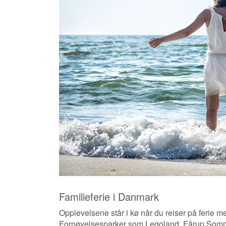
Familieferie i Danmark
Opplevelsene står i kø når du reiser på ferie 
Fornøyelsesparker som Legoland, Fårup Somm