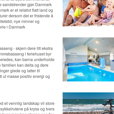
e sandstrender gjør Danmark
mark er et relativt flatt land og
urer dersom det er fristende å
itetstid, nye minner og
ferie i Danmark
seng - skjem dere litt ekstra
svømmebasseng i feriehuset byr
rberedes, kan barna underholde
 familien kan delta og dere
er glede og latter til
t ut masse positiv energi og
 et vennlig landskap vil store
sykkelrutene på kryss og tvers