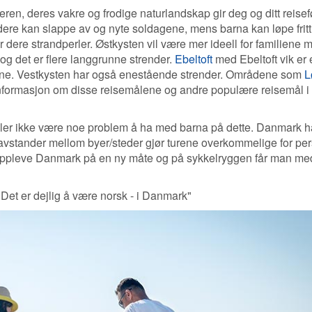
en, deres vakre og frodige naturlandskap gir deg og ditt reisef
ere kan slappe av og nyte soldagene, mens barna kan løpe fritt
 dere strandperler. Østkysten vil være mer ideell for familiene 
og det er flere langgrunne strender.
Ebeltoft
med Ebeltoft vik er 
ene. Vestkysten har også enestående strender. Områdene som
L
nformasjon om disse reisemålene og andre populære reisemål i
 heller ikke være noe problem å ha med barna på dette. Danmark 
vstander mellom byer/steder gjør turene overkommelige for per
 å oppleve Danmark på en ny måte og på sykkelryggen får man me
"Det er dejlig å være norsk - i Danmark"