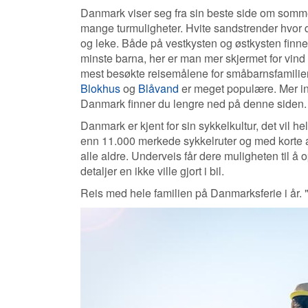
Danmark viser seg fra sin beste side om sommer
mange turmuligheter. Hvite sandstrender hvor d
og leke. Både på vestkysten og østkysten finner
minste barna, her er man mer skjermet for vind 
mest besøkte reisemålene for småbarnsfamili
Blokhus
og
Blåvand
er meget populære. Mer i
Danmark finner du lengre ned på denne siden.
Danmark er kjent for sin sykkelkultur, det vil
enn 11.000 merkede sykkelruter og med korte a
alle aldre. Underveis får dere muligheten til
detaljer en ikke ville gjort i bil.
Reis med hele familien på Danmarksferie i år. 