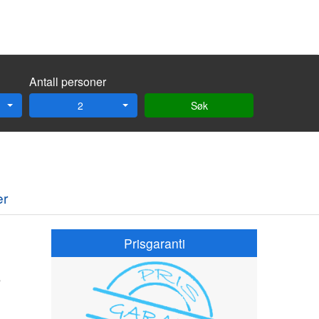
Antall personer
2
Søk
er
Prisgaranti
s