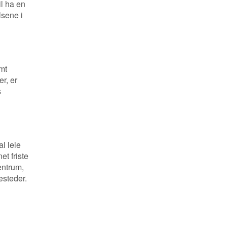
il ha en
lsene i
mt
r, er
s
l leie
et friste
entrum,
esteder.