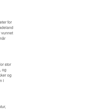
eter for
badeland
r vunnet
 når
or stor
, og
kker og
n i
tur,