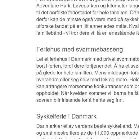
Adventure Park, Løveparken og kilometer lang
til det perfekte feriestedet for hele familien. Dan
derfor kan de minste også være med på sykkelt
utforske landet på en litt annerledes måte. Kval
familiebånd - vi tror dere vil få en enestående 
Feriehus med svømmebasseng
Lei et feriehus i Danmark med privat svømmebas
bort i ferien, fordi dere fortjener det. Å ha et 
på glede for hele familien. Mens middagen fo
hverandre eller seg selv med lek og moro. Hele
kan arrangere morsomme konkurranser som bring
oppholdet. Når kvelden kommer vil barna ha fåt
søvnen blir fristende for å hente seg inn.
Sykkelferie i Danmark
Danmark er et av verdens beste sykkelland. Med
og små mestre flere av de 11.000 oppmerkede 