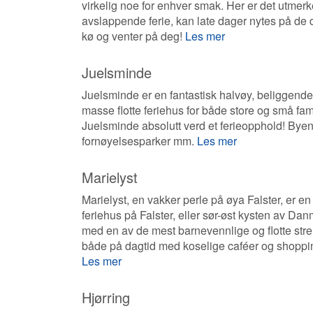
virkelig noe for enhver smak. Her er det utmer
avslappende ferie, kan late dager nytes på de 
kø og venter på deg!
Les mer
Juelsminde
Juelsminde er en fantastisk halvøy, beliggende 
masse flotte feriehus for både store og små fami
Juelsminde absolutt verd et ferieopphold! Byen 
fornøyelsesparker mm.
Les mer
Marielyst
Marielyst, en vakker perle på øya Falster, er 
feriehus på Falster, eller sør-øst kysten av Dan
med en av de mest barnevennlige og flotte str
både på dagtid med koselige caféer og shoppin
Les mer
Hjørring