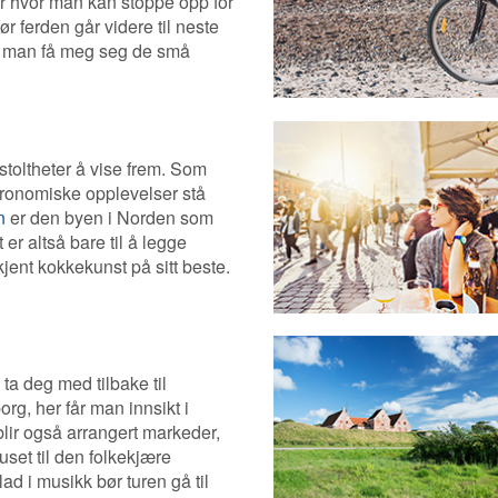
er hvor man kan stoppe opp for
ør ferden går videre til neste
il man få meg seg de små
oltheter å vise frem. Som
ronomiske opplevelser stå
n
er den byen i Norden som
 er altså bare til å legge
kjent kokkekunst på sitt beste.
ta deg med tilbake til
rg, her får man innsikt i
ir også arrangert markeder,
huset til den folkekjære
d i musikk bør turen gå til