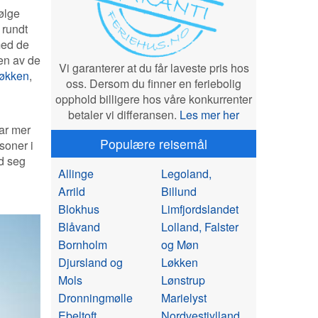
ølge
 rundt
med de
en av de
Vi garanterer at du får laveste pris hos
økken
,
oss. Dersom du finner en feriebolig
opphold billigere hos våre konkurrenter
betaler vi differansen.
Les mer her
har mer
Populære reisemål
soner i
d seg
Allinge
Legoland,
Arrild
Billund
Blokhus
Limfjordslandet
Blåvand
Lolland, Falster
Bornholm
og Møn
Djursland og
Løkken
Mols
Lønstrup
Dronningmølle
Marielyst
Ebeltoft
Nordvestjylland