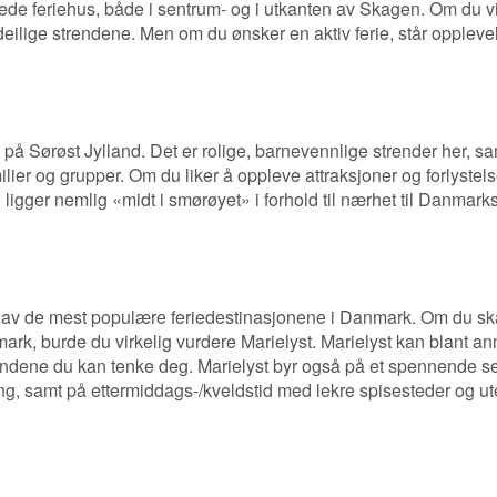
kede feriehus, både i sentrum- og i utkanten av Skagen. Om du v
deilige strendene. Men om du ønsker en aktiv ferie, står oppleve
på Sørøst Jylland. Det er rolige, barnevennlige strender her, sa
lier og grupper. Om du liker å oppleve attraksjoner og forlystelse
ligger nemlig «midt i smørøyet» i forhold til nærhet til Danmark
en av de mest populære feriedestinasjonene i Danmark. Om du ska
mark, burde du virkelig vurdere Marielyst. Marielyst kan blant ann
endene du kan tenke deg. Marielyst byr også på et spennende s
g, samt på ettermiddags-/kveldstid med lekre spisesteder og ut