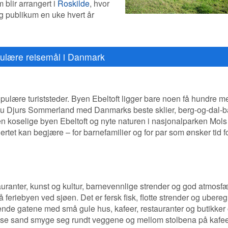
 blir arrangert i
Roskilde
, hvor
ig publikum en uke hvert år
ulære reisemål i Danmark
ulære turiststeder. Byen Ebeltoft ligger bare noen få hundre me
r du Djurs Sommerland med Danmarks beste sklier, berg-og-dal-
den koselige byen Ebeltoft og nyte naturen i nasjonalparken Mols
jertet kan begjære – for barnefamilier og for par som ønsker tid fo
tauranter, kunst og kultur, barnevennlige strender og god atmosf
feriebyen ved sjøen. Det er fersk fisk, flotte strender og ubereg
rende gatene med små gule hus, kafeer, restauranter og butikker
og se sand smyge seg rundt veggene og mellom stolbena på kafe