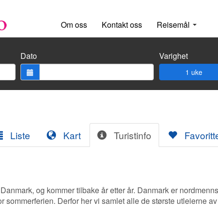
Om oss
Kontakt oss
Reisemål
Dato
Varighet
1 uke
Liste
Kart
Turistinfo
Favoritt
s i Danmark, og kommer tilbake år etter år. Danmark er nordmenn
for sommerferien. Derfor her vi samlet alle de største utleierne av