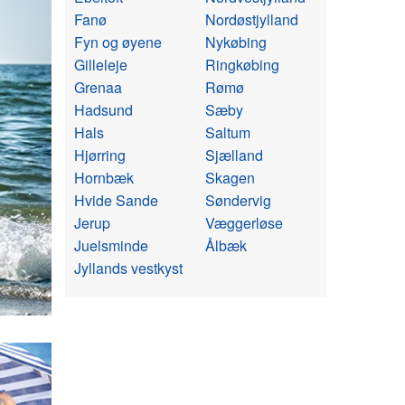
Fanø
Nordøstjylland
Fyn og øyene
Nykøbing
Gilleleje
Ringkøbing
Grenaa
Rømø
Hadsund
Sæby
Hals
Saltum
Hjørring
Sjælland
Hornbæk
Skagen
Hvide Sande
Søndervig
Jerup
Væggerløse
Juelsminde
Ålbæk
Jyllands vestkyst