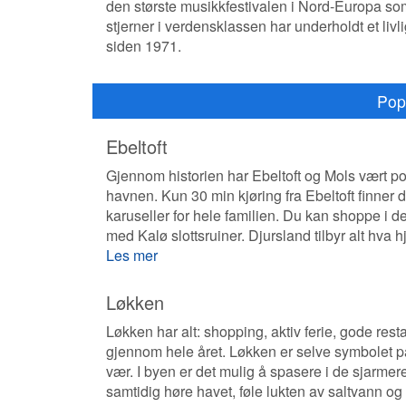
den største musikkfestivalen i Nord-Europa som
stjerner i verdensklassen har underholdt et livl
siden 1971.
Pop
Ebeltoft
Gjennom historien har Ebeltoft og Mols vært pop
havnen. Kun 30 min kjøring fra Ebeltoft finne
karuseller for hele familien. Du kan shoppe i 
med Kalø slottsruiner. Djursland tilbyr alt hva h
Les mer
Løkken
Løkken har alt: shopping, aktiv ferie, gode res
gjennom hele året. Løkken er selve symbolet på 
vær. I byen er det mulig å spasere i de sjarme
samtidig høre havet, føle lukten av saltvann 