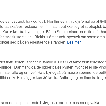
e sandstrand, hav og idyll. Her finnes alt av gjøremål og aktivit
fortauskaféer, restauranter, fin natur, butikker, og et subtropisk 
 Kun 6 km. fra byen, ligger Fårup Sommerland, som flere år ha
antastisk stemning i Blokhus året rundt, spesielt om sommeren
r flokker seg på den enestående stranden.
Les mer
t flotte feriehus for hele familien. Det er et fantastisk feriested f
lige i Danmark, da de ligger på østkysten hvor det er lite vind
 frister alle og enhver. Hals byr også på masse spennende buti
ltid er liv. Hals ligger kun 30 km fra Aalborg og en time fra ferge
trender, et pulserende byliv, inspirerende museer og vakker na