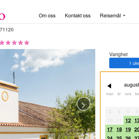
Om oss
Kontakt oss
Reisemål
71120
Varighet
1 uk
august
›
man
tir
ons
tor
3
4
5
6
10
11
12
1
17
18
19
2
24
25
26
2