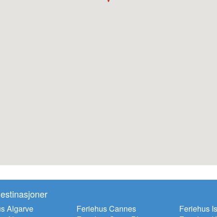
estinasjoner
s Algarve
Feriehus Cannes
Feriehus Is