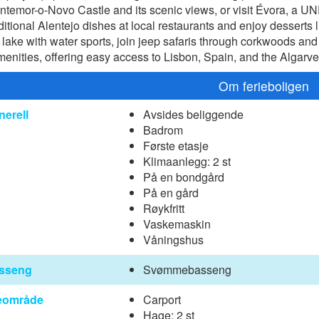
ntemor-o-Novo Castle and its scenic views, or visit Évora, a 
tional Alentejo dishes at local restaurants and enjoy desserts 
e lake with water sports, join jeep safaris through corkwoods and v
enities, offering easy access to Lisbon, Spain, and the Algarve 
Om ferieboligen
nerell
Avsides beliggende
Badrom
Første etasje
Klimaanlegg: 2 st
På en bondgård
På en gård
Røykfritt
Vaskemaskin
Våningshus
sseng
Svømmebasseng
eområde
Carport
Hage: 2 st