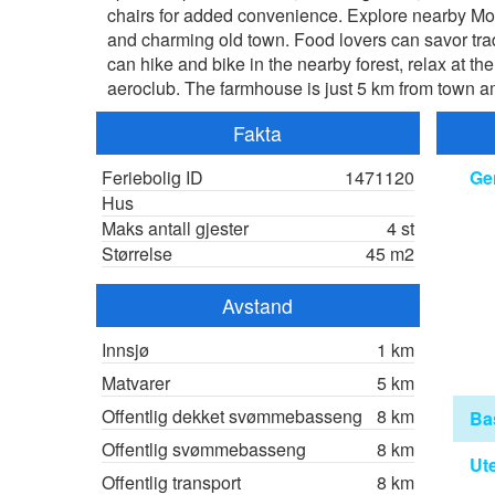
chairs for added convenience. Explore nearby Mo
and charming old town. Food lovers can savor tradi
can hike and bike in the nearby forest, relax at th
aeroclub. The farmhouse is just 5 km from town am
Fakta
Feriebolig ID
1471120
Ge
Hus
Maks antall gjester
4 st
Størrelse
45 m2
Avstand
Innsjø
1 km
Matvarer
5 km
Offentlig dekket svømmebasseng
8 km
Ba
Offentlig svømmebasseng
8 km
Ut
Offentlig transport
8 km