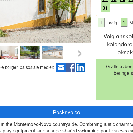
31
1
1
Ledig
Mu
Velg ønske
›
kalenderen
eksak
Gratis avbest
le boligen på sosiale medier:
b
etingels
Beskrivelse
 in the Montemor-o-Novo countryside. Combining rustic charm wit
n's play equipment, and a large shared swimming pool. Guests c