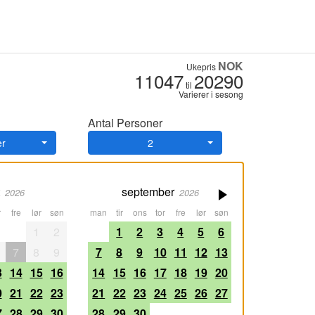
NOK
Ukepris
11047
20290
til
Varierer i sesong
Antal Personer
er
2
september
2026
2026
fre
lør
søn
man
tir
ons
tor
fre
lør
søn
1
2
1
2
3
4
5
6
7
8
9
7
8
9
10
11
12
13
3
14
15
16
14
15
16
17
18
19
20
0
21
22
23
21
22
23
24
25
26
27
7
28
29
30
28
29
30