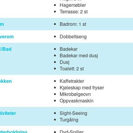
Hagemøbler
Terrasse: 2 st
om
Badrom: 1 st
verom
Dobbeltseng
/Bad
Badekar
Badekar med dusj
Dusj
Toalett: 2 st
økken
Kaffetrakter
Kjøleskap med fryser
Mikrobølgeovn
Oppvaskmaskin
iviteter
Sight-Seeing
Turgåing
derholdning
Dvd-Spiller