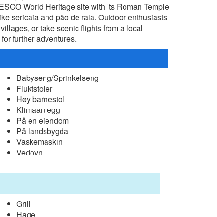
UNESCO World Heritage site with its Roman Temple
like sericaia and pão de rala. Outdoor enthusiasts
illages, or take scenic flights from a local
for further adventures.
Babyseng/Sprinkelseng
Fluktstoler
Høy barnestol
Klimaanlegg
På en eiendom
På landsbygda
Vaskemaskin
Vedovn
Grill
Hage