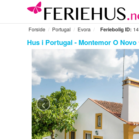
Forside
Portugal
Evora
Feriebolig ID:
14
Hus i Portugal - Montemor O Novo
‹