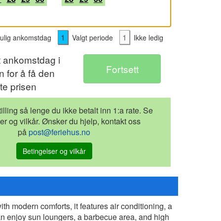
1
1
lig ankomstdag
Valgt periode
Ikke ledig
t ankomstdag i
 for å få den
te prisen
illing så lenge du ikke betalt inn 1:a rate. Se
er og vilkår. Ønsker du hjelp, kontakt oss
på
post@feriehus.no
Betingelser og vilkår
h modern comforts, it features air conditioning, a
an enjoy sun loungers, a barbecue area, and high