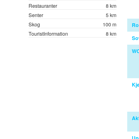
Restauranter
8 km
Senter
5 km
Skog
100 m
R
TouristInformation
8 km
So
WC
Kj
Akt
Un