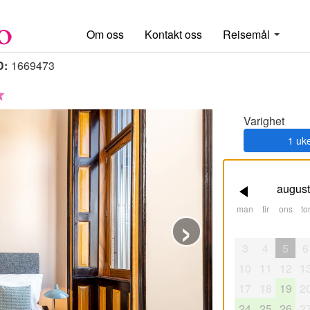
Om oss
Kontakt oss
Reisemål
D:
1669473
Varighet
1 uk
august
›
man
tir
ons
tor
3
4
5
6
10
11
12
1
17
18
19
2
24
25
26
2