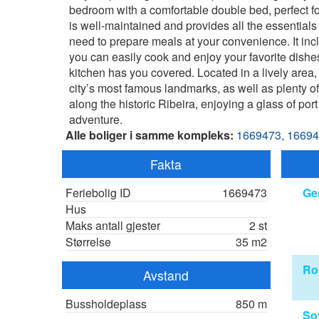
bedroom with a comfortable double bed, perfect for
is well-maintained and provides all the essentials 
need to prepare meals at your convenience. It inc
you can easily cook and enjoy your favorite dishe
kitchen has you covered. Located in a lively area, 
city’s most famous landmarks, as well as plenty of
along the historic Ribeira, enjoying a glass of port
adventure.
Alle boliger i samme kompleks:
1669473,
16694
Fakta
Feriebolig ID
1669473
Ge
Hus
Maks antall gjester
2 st
Størrelse
35 m2
R
Avstand
Bussholdeplass
850 m
So