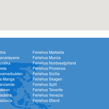
tria
Feriehus Marbella
Kanariøyene
Feriehus Murcia
orsika
Feriehus Nordvestjylland
reta
Feriehus Provence
varnerbukten
Feriehus Sicilia
La Manga
Feriehus Skagen
anzarote
Feriehus Split
Løkken
Feriehus Tenerife
Madeira
Feriehus Venezia
allorca
Feriehus Øland