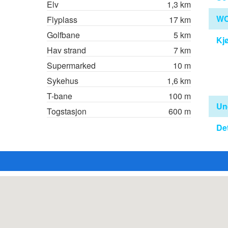
Elv
1,3 km
WC
Flyplass
17 km
Golfbane
5 km
Kj
Hav strand
7 km
Supermarked
10 m
Sykehus
1,6 km
T-bane
100 m
Un
Togstasjon
600 m
Det