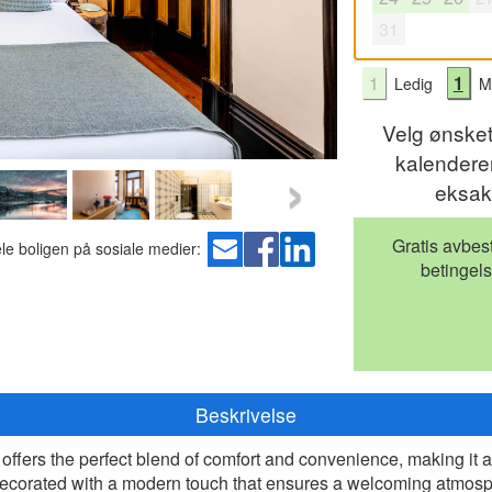
31
1
1
Ledig
Mu
Velg ønske
›
kalenderen
eksak
Gratis avbest
le boligen på sosiale medier:
b
etingels
Beskrivelse
, offers the perfect blend of comfort and convenience, making it 
 decorated with a modern touch that ensures a welcoming atmos