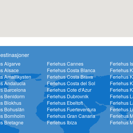
estinasjoner
s Algarve
Feriehus Cannes
Feriehus Is
us Alsace
Feriehus Costa Blanca
Feriehus 
s Amalfikysten
Feriehus Costa Brava
Feriehus K
us Andalucia
Feriehus Costa del Sol
Feriehus K
us Barcelona
Feriehus Cote d'Azur
Feriehus K
us Benidorm
Feriehus Dubrovnik
Feriehus 
us Blokhus
Feriehus Ebeltoft
Feriehus L
us Bohuslän
Feriehus Fuerteventura
Feriehus 
us Bornholm
Feriehus Gran Canaria
Feriehus 
us Bretagne
Feriehus Ibiza
Feriehus M