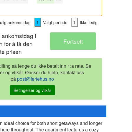
1
1
lig ankomstdag
Valgt periode
Ikke ledig
t ankomstdag i
 for å få den
te prisen
illing så lenge du ikke betalt inn 1:a rate. Se
er og vilkår. Ønsker du hjelp, kontakt oss
på
post@feriehus.no
Betingelser og vilkår
an ideal choice for both short getaways and longer
phere throughout. The apartment features a cozy