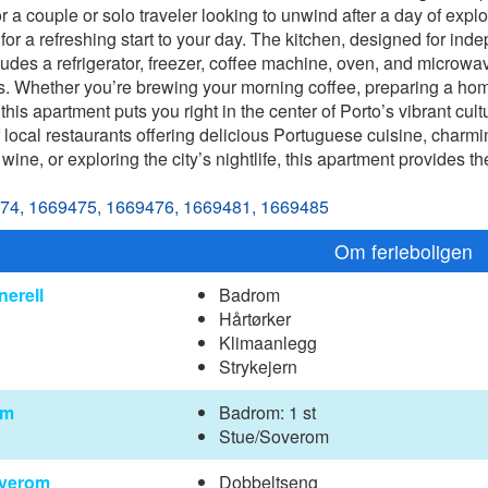
 a couple or solo traveler looking to unwind after a day of expl
for a refreshing start to your day. The kitchen, designed for ind
ludes a refrigerator, freezer, coffee machine, oven, and microwa
s. Whether you’re brewing your morning coffee, preparing a hom
this apartment puts you right in the center of Porto’s vibrant cult
 local restaurants offering delicious Portuguese cuisine, charmin
 wine, or exploring the city’s nightlife, this apartment provides 
74,
1669475,
1669476,
1669481,
1669485
Om ferieboligen
nerell
Badrom
Hårtørker
Klimaanlegg
Strykejern
om
Badrom: 1 st
Stue/Soverom
verom
Dobbeltseng