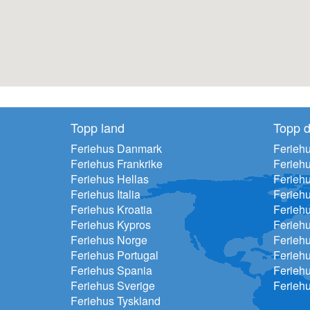
Topp land
Topp d
Feriehus Danmark
Feriehu
Feriehus Frankrike
Ferieh
Feriehus Hellas
Feriehu
Feriehus Italia
Ferieh
Feriehus Kroatia
Ferieh
Feriehus Kypros
Ferieh
Feriehus Norge
Ferieh
Feriehus Portugal
Ferieh
Feriehus Spania
Ferieh
Feriehus Sverige
Ferieh
Feriehus Tyskland