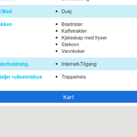
/Bad
Dusj
økken
Brødrister
Kaffetrakter
Kjøleskap med fryser
Stekovn
Vannkoker
derholdning
Internett-Tilgang
aljer rullestolshus
Trappeheis
Kart