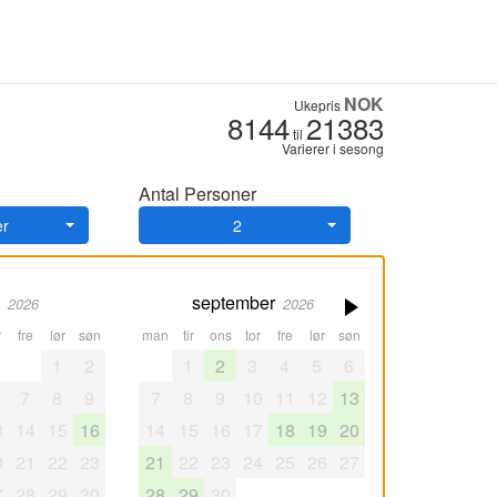
NOK
Ukepris
8144
21383
til
Varierer i sesong
Antal Personer
er
2
september
2026
2026
fre
lør
søn
man
tir
ons
tor
fre
lør
søn
1
2
1
2
3
4
5
6
7
8
9
7
8
9
10
11
12
13
3
14
15
16
14
15
16
17
18
19
20
0
21
22
23
21
22
23
24
25
26
27
7
28
29
30
28
29
30