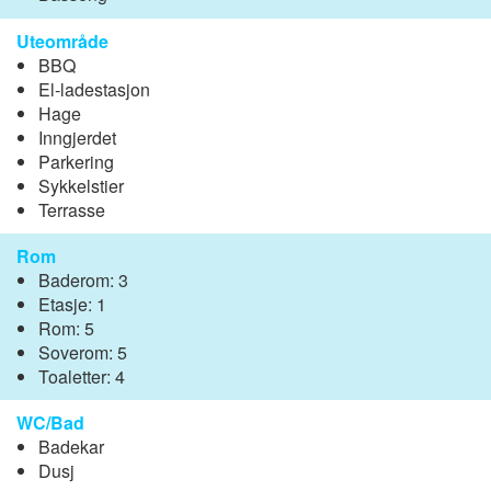
Uteområde
BBQ
El-ladestasjon
Hage
Inngjerdet
Parkering
Sykkelstier
Terrasse
Rom
Baderom: 3
Etasje: 1
Rom: 5
Soverom: 5
Toaletter: 4
WC/Bad
Badekar
Dusj