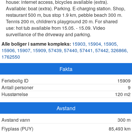
house: internet access, bicycles available (extra).
Available: boat (extra). Parking. E-charging station. Shop,
restaurant 500 m, bus stop 1.9 km, pebble beach 300 m.
Tennis 200 m, children's playground 20 m. For shared
use: hot tub available from 15.05. - 15.09. Video
surveillance of the driveway and parking.
Alle boliger i samme kompleks:
15903,
15904,
15905,
15906,
15907,
15909,
57439,
57440,
57441,
57442,
326866,
1762550
Fakta
Feriebolig ID
15909
Antall personer
9
Husstørrelse
120 m2
Avstand
Avstand vann
300 m
Flyplass (PUY)
85,493 km