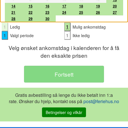
14
15
16
17
18
19
20
21
22
23
24
25
26
27
28
29
30
1
1
Ledig
Mulig ankomstdag
1
1
Valgt periode
Ikke ledig
Velg ønsket ankomstdag i kalenderen for å få
den eksakte prisen
Gratis avbestilling så lenge du ikke betalt inn 1:a
rate. Ønsker du hjelp, kontakt oss på
post@feriehus.no
Betingelser og vilkår