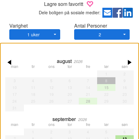
Lagre som favoritt
Dele boligen på sosiale medier:
Varighet
Antal Personer
1 uker
2
august
2026
man
tir
ons
tor
fre
lør
søn
1
2
3
4
5
6
7
8
9
10
11
12
13
14
15
16
17
18
19
20
21
22
23
24
25
26
27
28
29
30
31
september
2026
man
tir
ons
tor
fre
lør
søn
1
2
3
4
5
6
7
8
9
10
11
12
13