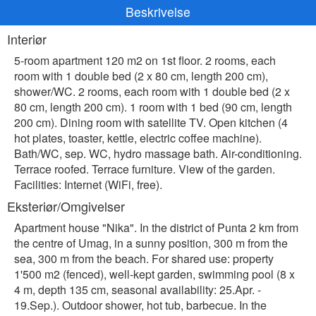
Beskrivelse
Interiør
5-room apartment 120 m2 on 1st floor. 2 rooms, each
room with 1 double bed (2 x 80 cm, length 200 cm),
shower/WC. 2 rooms, each room with 1 double bed (2 x
80 cm, length 200 cm). 1 room with 1 bed (90 cm, length
200 cm). Dining room with satellite TV. Open kitchen (4
hot plates, toaster, kettle, electric coffee machine).
Bath/WC, sep. WC, hydro massage bath. Air-conditioning.
Terrace roofed. Terrace furniture. View of the garden.
Facilities: Internet (WiFi, free).
Eksteriør/Omgivelser
Apartment house "Nika". In the district of Punta 2 km from
the centre of Umag, in a sunny position, 300 m from the
sea, 300 m from the beach. For shared use: property
1'500 m2 (fenced), well-kept garden, swimming pool (8 x
4 m, depth 135 cm, seasonal availability: 25.Apr. -
19.Sep.). Outdoor shower, hot tub, barbecue. In the