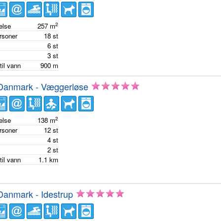
2
else
257
m
ersoner
18
st
m
6
st
m
3
st
til vann
900
m
 Danmark - Væggerløse
2
else
138
m
ersoner
12
st
m
4
st
m
2
st
til vann
1.1
km
Danmark - Idestrup