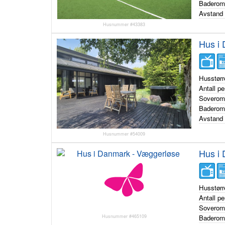
Badero
Avstand 
Husnummer #43383
Hus i
Husstørr
Antall p
Sovero
Badero
Avstand 
Husnummer #54009
Hus i
Husstørr
Antall p
Sovero
Husnummer #465109
Badero