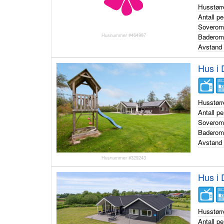
Husstørr
Antall p
Sovero
Husnummer #464997
Badero
Avstand 
Hus i
Husstørr
Antall p
Sovero
Badero
Avstand 
Husnummer #329243
Hus i 
Husstørr
Antall p