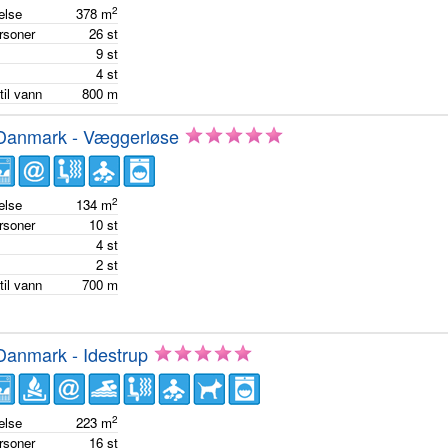
2
else
378
m
ersoner
26
st
m
9
st
m
4
st
til vann
800
m
 Danmark - Væggerløse
2
else
134
m
ersoner
10
st
m
4
st
m
2
st
til vann
700
m
Danmark - Idestrup
2
else
223
m
ersoner
16
st