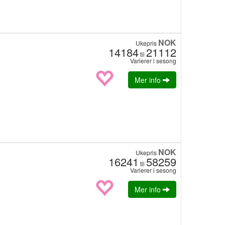
NOK
Ukepris
14184
21112
til
Varierer i sesong
Mer info
NOK
Ukepris
16241
58259
til
Varierer i sesong
Mer info