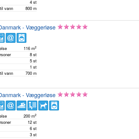
m
4
st
til vann
800
m
 Danmark - Væggerløse
2
else
116
m
ersoner
8
st
m
5
st
m
1
st
til vann
700
m
 Danmark - Væggerløse
2
else
200
m
ersoner
12
st
m
6
st
m
3
st