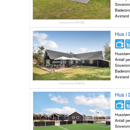
Sovero
Badero
Avstand 
Husnummer #781382
Hus i
Husstørr
Antall p
Sovero
Badero
Avstand 
Husnummer #709416
Hus i 
Husstørr
Antall p
Sovero