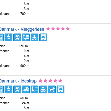
m
6
st
m
3
st
til vann
700
m
 Danmark - Væggerløse
2
else
156
m
ersoner
12
st
m
4
st
m
2
st
til vann
900
m
Danmark - Idestrup
2
else
370
m
ersoner
24
st
m
8
st