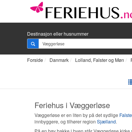
Destinasjon eller husnummer
Forside
Danmark
Lolland, Falster og Møn
Feriehus i Væggerløse
Væggerløse er en liten by på det sydlige
Falste
innbyggere, og tilhører region
Sjælland
.
På en høy bakke i byen står Væggerløse kirke 