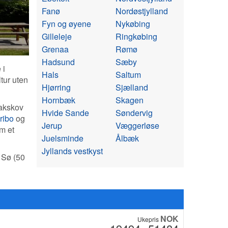
Fanø
Nordøstjylland
Fyn og øyene
Nykøbing
Gilleleje
Ringkøbing
Grenaa
Rømø
Hadsund
Sæby
 i
Hals
Saltum
tur uten
Hjørring
Sjælland
Hornbæk
Skagen
Nakskov
Hvide Sande
Søndervig
ribo
og
Jerup
Væggerløse
m et
Juelsminde
Ålbæk
Jyllands vestkyst
o Sø (50
NOK
Ukepris