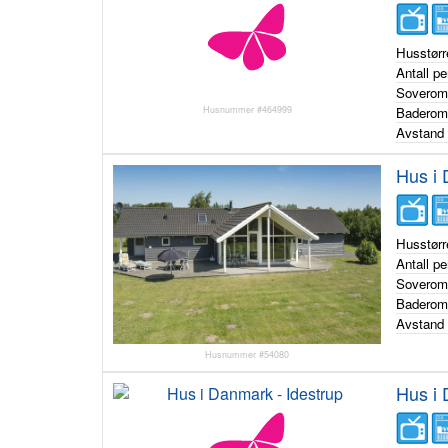
Husstørr
Antall p
Sovero
Husnummer #464999
Badero
Avstand 
Hus i
Husstørr
Antall p
Sovero
Badero
Avstand 
Husnummer #54080
Hus i 