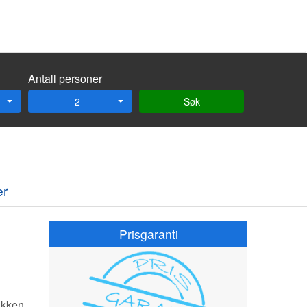
Antall personer
2
Søk
er
Prisgaranti
akken