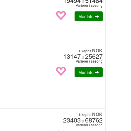
19494
51484
til
Varierer i sesong
Mer info
NOK
Ukepris
13147
25627
til
Varierer i sesong
Mer info
NOK
Ukepris
23403
68762
til
Varierer i sesong