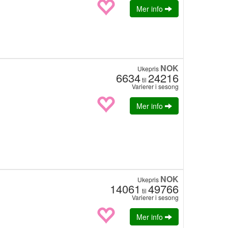
Mer info
NOK
Ukepris
6634
24216
til
Varierer i sesong
Mer info
NOK
Ukepris
14061
49766
til
Varierer i sesong
Mer info