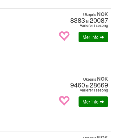
NOK
Ukepris
8383
20087
til
Varierer i sesong
Mer info
NOK
Ukepris
9460
28669
til
Varierer i sesong
Mer info
NOK
Ukepris