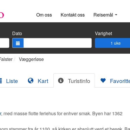
Om oss
Kontakt oss
Reisemål
Dato
Varighet
1 uke
Falster
Væggerløse
Liste
Kart
Turistinfo
Favoritt
r
, med masse flotte feriehus for enhver smak. Byen har 1362
som stammer fra år 1100, så kirken er absolutt verd et besøk. B