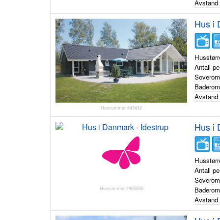
Avstand 
Hus i
Husstørr
Antall p
Sovero
Badero
Avstand 
Husnummer #43432
Hus i 
Husstørr
Antall p
Sovero
Husnummer #465090
Badero
Avstand 