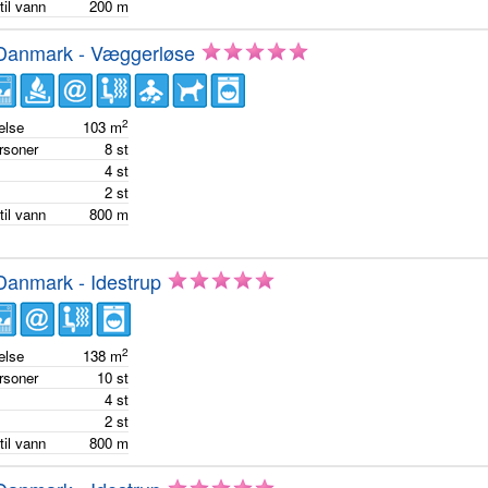
til vann
200
m
 Danmark - Væggerløse
2
else
103
m
ersoner
8
st
m
4
st
m
2
st
til vann
800
m
Danmark - Idestrup
2
else
138
m
ersoner
10
st
m
4
st
m
2
st
til vann
800
m