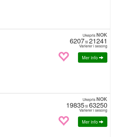
NOK
Ukepris
6207
21241
til
Varierer i sesong
Mer info
NOK
Ukepris
19835
63250
til
Varierer i sesong
Mer info