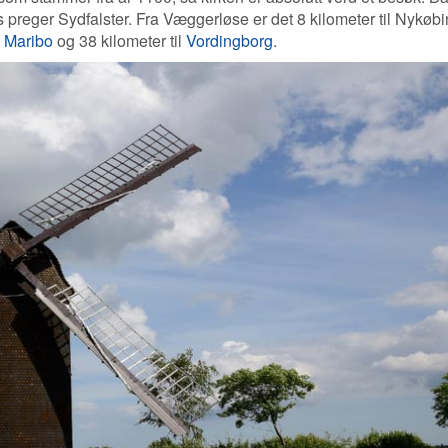
preger Sydfalster. Fra Væggerløse er det 8 kilometer til Nykøb
l
Maribo
og 38 kilometer til
Vordingborg
.