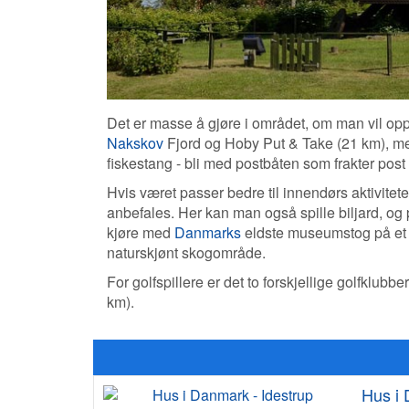
Det er masse å gjøre i området, om man vil oppl
Nakskov
Fjord og Hoby Put & Take (21 km), men
fiskestang - bli med postbåten som frakter post
Hvis været passer bedre til innendørs aktivitet
anbefales. Her kan man også spille biljard, og 
kjøre med
Danmarks
eldste museumstog på et 
naturskjønt skogområde.
For golfspillere er det to forskjellige golfklu
km).
Hus i 