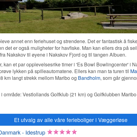
eve annet enn feriehuset og strendene. Det er fantastisk å fiske
 det er også muligheter for havfiske. Man kan ellers dra på seil
 fra Nakskov til øyene i Nakskov Fjord og til tangen Albuen.
er, kan et par opplevelsesrike timer i 'Es Bowl Bowlingcenter' i 
prøve lykken på spilleautomatene. Ellers kan man ta turen til
Ma
8 km langt strekk mellom Maribo og
Bandholm
, som går gjenno
bber i område: Vestlollands Golfklub (21 km) og Golfklubben Marib
Et utvalg av alle våre ferieboliger i Væggerløse
Danmark - Idestrup