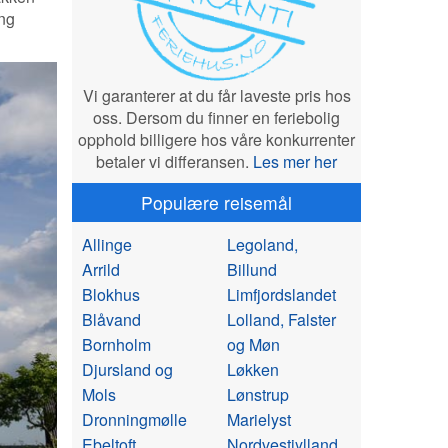
ing
Vi garanterer at du får laveste pris hos
oss. Dersom du finner en feriebolig
opphold billigere hos våre konkurrenter
betaler vi differansen.
Les mer her
Populære reisemål
Allinge
Legoland,
Arrild
Billund
Blokhus
Limfjordslandet
Blåvand
Lolland, Falster
Bornholm
og Møn
Djursland og
Løkken
Mols
Lønstrup
Dronningmølle
Marielyst
Ebeltoft
Nordvestjylland