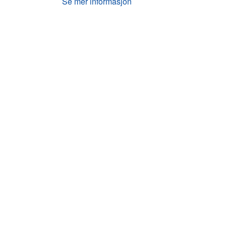
Se mer informasjon
Liste
Kart
Turistinfo
Favoritter
Topp land
Feriehus Danmark
Feriehus Frankrike
Feriehus Hellas
Feriehus Italia
Feriehus Kroatia
Feriehus Kypros
Feriehus Norge