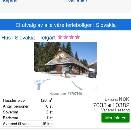
Kypros
Østerrike
Et utvalg av alle våre ferieboliger i Slovakia
Hus i Slovakia - Telgárt
Husnummer #1767896
NOK
Ukepris
2
Husstørrelse
120
m
7033
10382
til
Antall personer
6
st
Varierer i sesong
Soverom
3
st
Mer info
Baderom
1
st
Avstand til vann
15
km