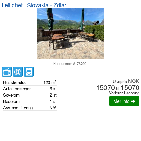
Leilighet i Slovakia - Zdiar
Husnummer #1767901
NOK
Ukepris
2
Husstørrelse
120
m
15070
15070
til
Antall personer
6
st
Varierer i sesong
Soverom
2
st
Mer info
Baderom
1
st
Avstand til vann
N/A