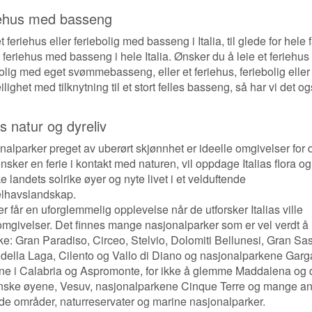
ehus med basseng
t feriehus eller feriebolig med basseng i Italia, til glede for hele 
 feriehus med basseng i hele Italia. Ønsker du å leie et feriehus 
olig med eget svømmebasseng, eller et feriehus, feriebolig eller
eilighet med tilknytning til et stort felles basseng, så har vi det og
as natur og dyreliv
nalparker preget av uberørt skjønnhet er ideelle omgivelser for
sker en ferie i kontakt med naturen, vil oppdage Italias flora og
 landets solrike øyer og nyte livet i et velduftende
lhavslandskap.
er får en uforglemmelig opplevelse når de utforsker Italias ville
omgivelser. Det finnes mange nasjonalparker som er vel verdt å
ske: Gran Paradiso, Circeo, Stelvio, Dolomiti Bellunesi, Gran Sa
 della Laga, Cilento og Vallo di Diano og nasjonalparkene Garg
ne i Calabria og Aspromonte, for ikke å glemme Maddalena og 
nske øyene, Vesuv, nasjonalparkene Cinque Terre og mange a
de områder, naturreservater og marine nasjonalparker.