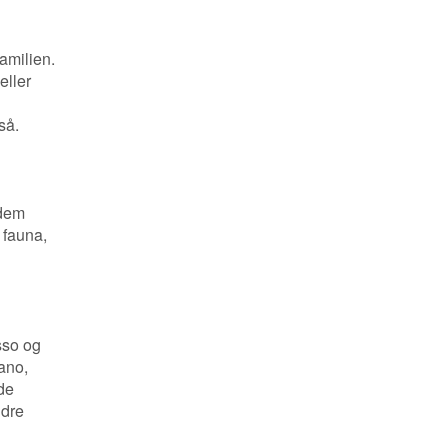
familien.
eller
så.
 dem
 fauna,
sso og
ano,
de
ndre