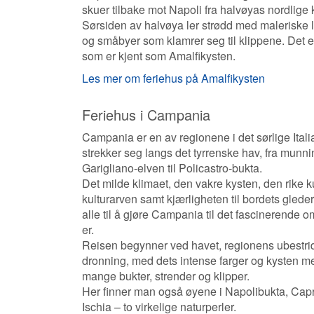
skuer tilbake mot Napoli fra halvøyas nordlige 
Sørsiden av halvøya ler strødd med maleriske 
og småbyer som klamrer seg til klippene. Det e
som er kjent som Amalfikysten.
Les mer om feriehus på Amalfikysten
Feriehus i Campania
Campania er en av regionene i det sørlige Itali
strekker seg langs det tyrrenske hav, fra munn
Garigliano-elven til Policastro-bukta.
Det milde klimaet, den vakre kysten, den rike k
kulturarven samt kjærligheten til bordets gleder
alle til å gjøre Campania til det fascinerende o
er.
Reisen begynner ved havet, regionens ubestri
dronning, med dets intense farger og kysten m
mange bukter, strender og klipper.
Her finner man også øyene i Napolibukta, Capr
Ischia – to virkelige naturperler.