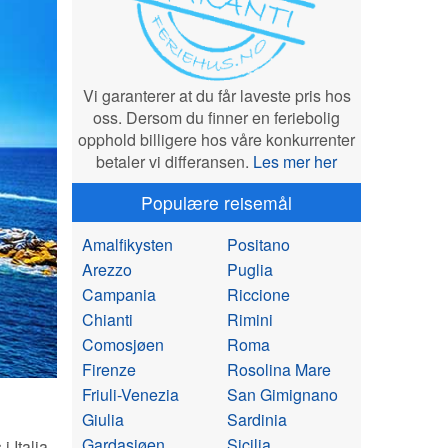
Vi garanterer at du får laveste pris hos
oss. Dersom du finner en feriebolig
opphold billigere hos våre konkurrenter
betaler vi differansen.
Les mer her
Populære reisemål
Amalfikysten
Positano
Arezzo
Puglia
Campania
Riccione
Chianti
Rimini
Comosjøen
Roma
Firenze
Rosolina Mare
Friuli-Venezia
San Gimignano
Giulia
Sardinia
Gardasjøen
Sicilia
i Italia