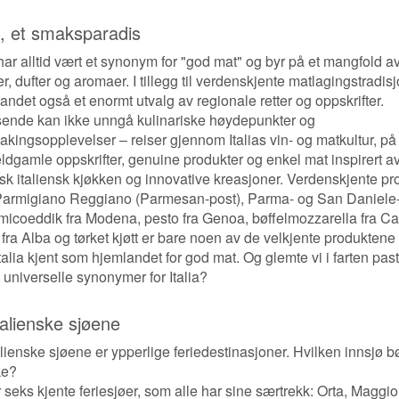
ia, et smaksparadis
 har alltid vært et synonym for "god mat" og byr på et mangfold a
, dufter og aromaer. I tillegg til verdenskjente matlagingstradis
 landet også et enormt utvalg av regionale retter og oppskrifter.
isende kan ikke unngå kulinariske høydepunkter og
kingsopplevelser – reiser gjennom Italias vin- og matkultur, på 
eldgamle oppskrifter, genuine produkter og enkel mat inspirert a
isk italiensk kjøkken og innovative kreasjoner. Verdenskjente pr
armigiano Reggiano (Parmesan-post), Parma- og San Daniele-
micoeddik fra Modena, pesto fra Genoa, bøffelmozzarella fra C
r fra Alba og tørket kjøtt er bare noen av de velkjente produkten
Italia kjent som hjemlandet for god mat. Og glemte vi i farten pas
 universelle synonymer for Italia?
talienske sjøene
lienske sjøene er ypperlige feriedestinasjoner. Hvilken innsjø b
ke?
 seks kjente feriesjøer, som alle har sine særtrekk: Orta, Maggio