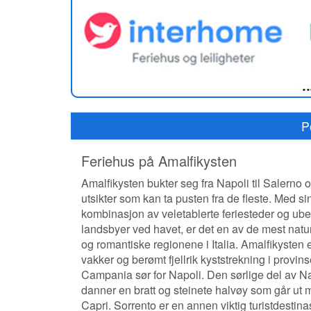
P
Feriehus på Amalfikysten
Amalfikysten bukter seg fra Napoli til Salerno 
utsikter som kan ta pusten fra de fleste. Med si
kombinasjon av veletablerte feriesteder og ube
landsbyer ved havet, er det en av de mest nat
og romantiske regionene i Italia. Amalfikysten 
vakker og berømt fjellrik kyststrekning i provin
Campania sør for Napoli. Den sørlige del av N
danner en bratt og steinete halvøy som går ut 
Capri. Sorrento er en annen viktig turistdestin