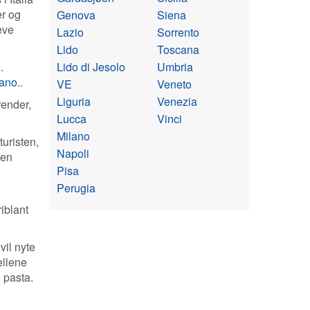
er og
Genova
Siena
leve
Lazio
Sorrento
Lido
Toscana
Lido di Jesolo
Umbria
.
tano
..
VE
Veneto
Liguria
Venezia
render,
Lucca
Vinci
Milano
turisten,
Napoli
den
Pisa
Perugia
iblant
il nyte
ellene
g pasta.