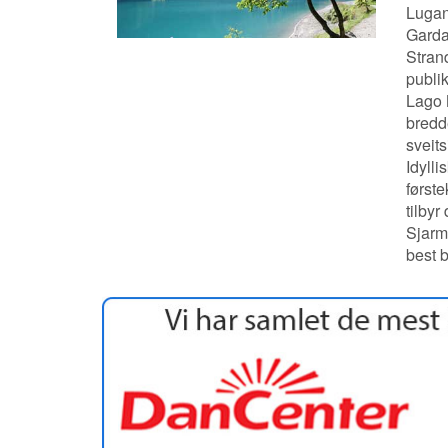
Lugano
Gardas
Strand
publik
Lago 
bredde
sveit
Idylli
først
tilbyr
Sjarm
best 