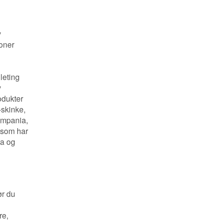
v
joner
leting
v
odukter
skinke,
ampania,
e som har
ta og
ør du
re,