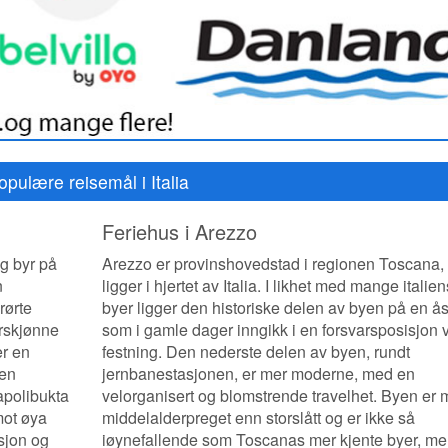
opulære reisemål i Italia
Feriehus i Arezzo
og byr på
Arezzo er provinshovedstad i regionen Toscana
n
ligger i hjertet av Italia. I likhet med mange italie
rørte
byer ligger den historiske delen av byen på en å
urskjønne
som i gamle dager inngikk i en forsvarsposisjon 
er en
festning. Den nederste delen av byen, rundt
sen
jernbanestasjonen, er mer moderne, med en
apolibukta
velorganisert og blomstrende travelhet. Byen er 
mot øya
middelalderpreget enn storslått og er ikke så
asjon og
iøynefallende som Toscanas mer kjente byer, me