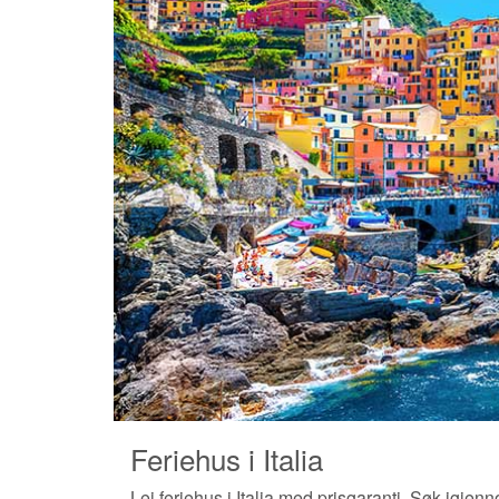
Feriehus i Italia
Lei feriehus i Italia med prisgaranti. Søk igjenno