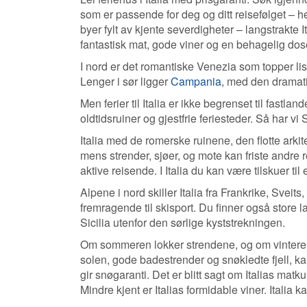
som er passende for deg og ditt reisefølget – he
byer fylt av kjente severdigheter – langstrakte I
fantastisk mat, gode viner og en behagelig dos
I nord er det romantiske Venezia som topper li
Lenger i sør ligger
Campania
, med den dramat
Men ferier til Italia er ikke begrenset til fastlan
oldtidsruiner og gjestfrie feriesteder. Så har vi
Italia med de romerske ruinene, den flotte arkit
mens strender, sjøer, og mote kan friste andre r
aktive reisende. I Italia du kan være tilskuer til
Alpene i nord skiller Italia fra Frankrike, Sveit
fremragende til skisport. Du finner også store
Sicilia utenfor den sørlige kyststrekningen.
Om sommeren lokker strendene, og om vinteren
solen, gode badestrender og snøkledte fjell, k
gir snøgaranti. Det er blitt sagt om Italias matk
Mindre kjent er Italias formidable viner. Italia 