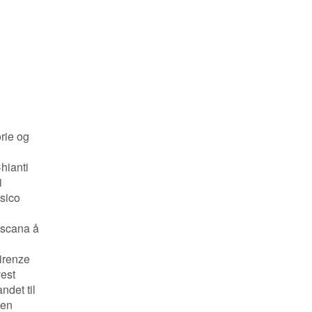
orie og
hianti
i
ssico
oscana å
irenze
vest
ndet til
yen