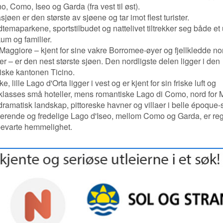
, Como, Iseo og Garda (fra vest til øst).
jøen er den største av sjøene og tar imot flest turister.
temaparkene, sportstilbudet og nattelivet tiltrekker seg både et
um og familier.
Maggiore – kjent for sine vakre Borromee-øyer og fjellkledde no
r – er den nest største sjøen. Den nordligste delen ligger i den
siske kantonen Ticino.
ske, lille Lago d'Orta ligger i vest og er kjent for sin friske luft og
eklasses små hoteller, mens romantiske Lago di Como, nord for 
 dramatisk landskap, pittoreske havner og villaer i belle époque-st
erende og fredelige Lago d'Iseo, mellom Como og Garda, er re
bevarte hemmelighet.