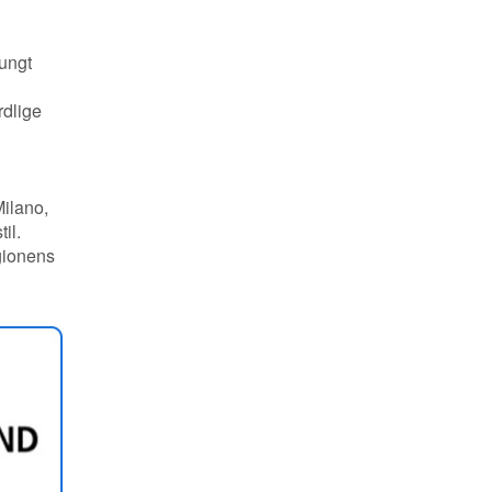
 ungt
rdlige
Milano,
il.
gionens