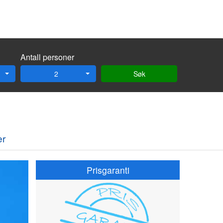
Antall personer
2
Søk
er
Prisgaranti