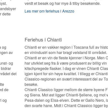
kyst.
verdt et besøk og har mye å tilby besøkende.
landsbyer
Les mer om feriehus i Arezzo
r dette
Feriehus i Chianti
a og
Chianti er en vakker region i Toscana full av hist
ingen av
en vinindustri som har bragt velstand til området.
Chianti er en vin de fleste kjenner i Norge. Men C
unst- og
har utviklet seg fra å være produsent av billig vin 
 bidrar
kitschpregede flasker. I dag er vinen Chianti Cla
mrådet det
igjen kjent for sin høye kvalitet. I tillegg er Chianti
Classico-regionen en svært interessant del av T
dte
besøke.
ed de
Chianti Classico ligger mellom de større byene F
og Siena. Mot øst ligger Chianti-fjellene, og mot 
i og
Pesa-dalen og Elsa-elven. Dette er Gallo Nero, la
den svarte hane. Midt i Chianti Classico ligger b