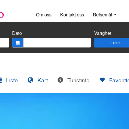
Om oss
Kontakt oss
Reisemål
Dato
Varighet
1 uke
Liste
Kart
Turistinfo
Favoritt