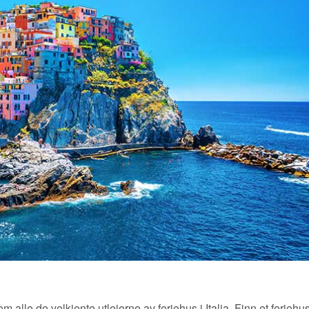
m alle de velkjente utleierne av feriehus i Italia. Finn et feriehus 