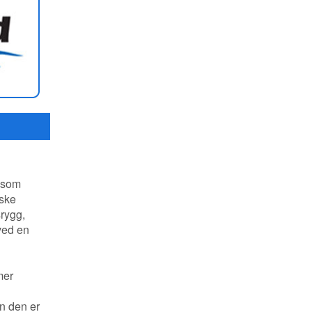
, som
nske
srygg,
ved en
mer
n den er