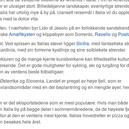
r er utvalget stort. Billedskjønne landskaper, eventyrlige strend
talia har utrolig mye å by på. Uansett reisemål i Italia vil du opp
e med la dolce vita.
sten. I nærheten byr Lido di Jesolo på en forlokkende sandstrand
iske
Amalfikysten
og klippebyer som Sorrento,
Ravello
og
Posi
det. Ved spissen av Italias støvel ligger
Sicilia
, med fantastiske st
 Sardinia, med sin forrevne kystlinje og sine solblekete strender.
ekturen og de mange kjente kunstverkene kan tilfredsstille kultur
eisende. Det er gode muligheter for sykling, ski og turgåing for 
 en av verdens beste fotballigaer.
s, Østerrike og Slovenia. Landet er preget av høye fjell, som er
 lavlandsområder med en del beplantning og en mengde øyer, her
 er det skisportstedene som er mest populære. Hvis man både v
an Italia by på begge deler i sommermånedene, da de høyeste fj
ultur at den er verdens mest kjente. Italias hovedretter er pizza o
kan besøkes hele året.