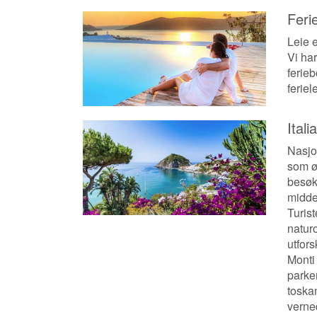
Feri
Leie e
Vi har
ferieb
feriel
Itali
Nasjo
som øn
besøke
midde
Turist
natur
utfor
Monti
parke
toska
verne