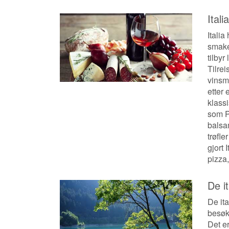
Ital
Italia
smaker
tilbyr
Tilre
vinsma
etter 
klass
som P
balsa
trøfle
gjort 
pizza,
De i
De ita
besø
Det er