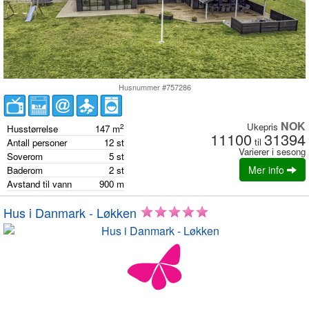
Husnummer #757286
NOK
Ukepris
2
Husstørrelse
147
m
11100
31394
til
Antall personer
12
st
Varierer i sesong
Soverom
5
st
Mer info
Baderom
2
st
Avstand til vann
900
m
Hus i Danmark - Løkken