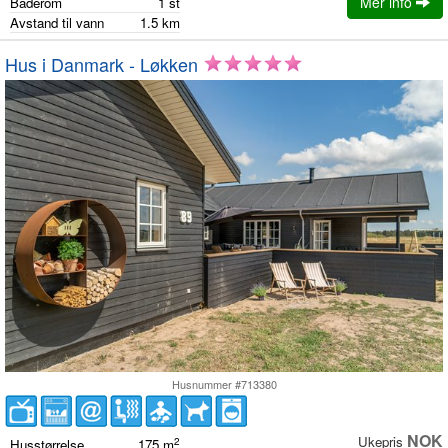
Mer info
Baderom
1
st
Avstand til vann
1.5
km
Hus i Danmark - Løkken
Husnummer #713380
NOK
Ukepris
2
Husstørrelse
175
m