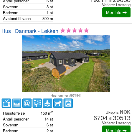
til
Antall personer
6
st
Varierer i sesong
Soverom
3
st
Mer info
Baderom
1
st
Avstand til vann
300
m
Hus i Danmark - Løkken
Husnummer #974941
NOK
Ukepris
2
Husstørrelse
158
m
6704
30513
til
Antall personer
14
st
Varierer i sesong
Soverom
6
st
Mer info
Baderom
2
st