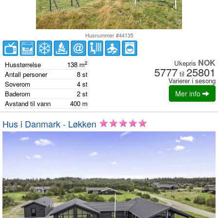
Husnummer #44135
NOK
Ukepris
2
Husstørrelse
138
m
5777
25801
til
Antall personer
8
st
Varierer i sesong
Soverom
4
st
Mer info
Baderom
2
st
Avstand til vann
400
m
Hus i Danmark - Løkken