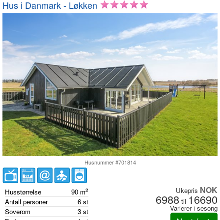
Hus i Danmark - Løkken
Husnummer #701814
NOK
Ukepris
2
Husstørrelse
90
m
6988
16690
til
Antall personer
6
st
Varierer i sesong
Soverom
3
st