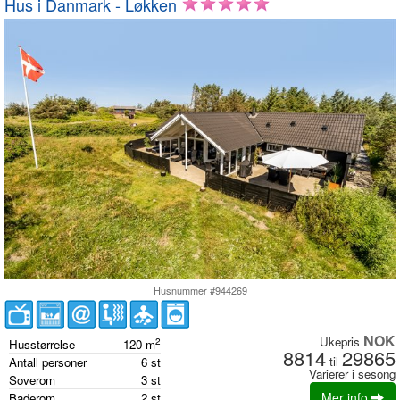
Hus i Danmark - Løkken
Husnummer #944269
NOK
Ukepris
2
Husstørrelse
120
m
8814
29865
til
Antall personer
6
st
Varierer i sesong
Soverom
3
st
Mer info
Baderom
2
st