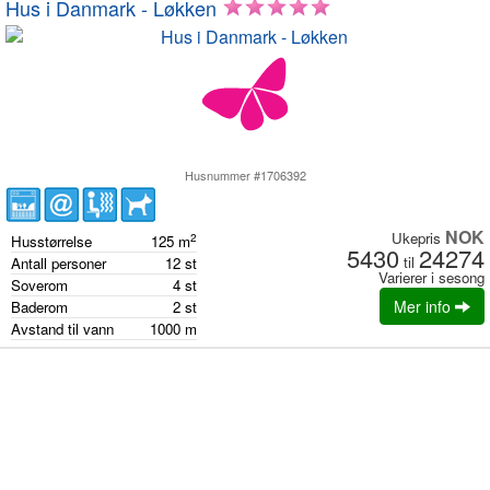
Hus i Danmark - Løkken
Husnummer #1706392
NOK
Ukepris
2
Husstørrelse
125
m
5430
24274
til
Antall personer
12
st
Varierer i sesong
Soverom
4
st
Mer info
Baderom
2
st
Avstand til vann
1000
m