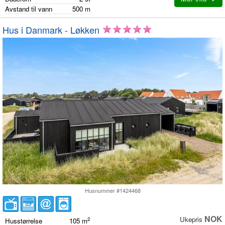
Avstand til vann
500
m
Hus i Danmark - Løkken
Husnummer #1424468
NOK
Ukepris
2
Husstørrelse
105
m