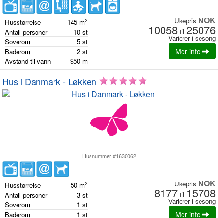
NOK
Ukepris
2
Husstørrelse
145
m
10058
25076
til
Antall personer
10
st
Varierer i sesong
Soverom
5
st
Mer info
Baderom
2
st
Avstand til vann
950
m
Hus i Danmark - Løkken
Husnummer #1630062
NOK
Ukepris
2
Husstørrelse
50
m
8177
15708
til
Antall personer
3
st
Varierer i sesong
Soverom
1
st
Mer info
Baderom
1
st