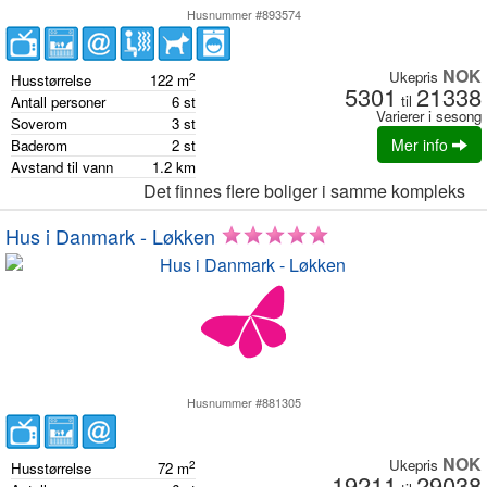
Husnummer #893574
NOK
Ukepris
2
Husstørrelse
122
m
5301
21338
til
Antall personer
6
st
Varierer i sesong
Soverom
3
st
Mer info
Baderom
2
st
Avstand til vann
1.2
km
Det finnes flere boliger i samme kompleks
Hus i Danmark - Løkken
Husnummer #881305
NOK
Ukepris
2
Husstørrelse
72
m
19211
29038