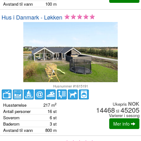
Avstand til vann
100
m
Hus i Danmark - Løkken
Husnummer #1615191
NOK
Ukepris
2
Husstørrelse
217
m
14468
45205
til
Antall personer
16
st
Varierer i sesong
Soverom
6
st
Mer info
Baderom
3
st
Avstand til vann
800
m