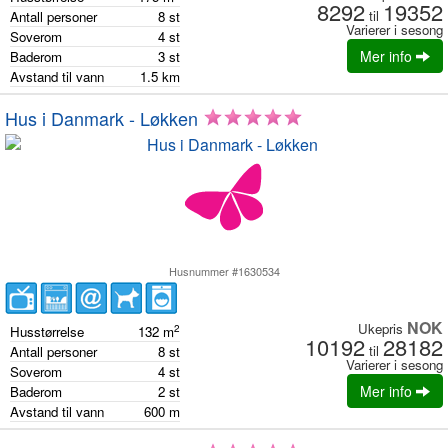
8292
19352
til
Antall personer
8
st
Varierer i sesong
Soverom
4
st
Mer info
Baderom
3
st
Avstand til vann
1.5
km
Hus i Danmark - Løkken
Husnummer #1630534
NOK
Ukepris
2
Husstørrelse
132
m
10192
28182
til
Antall personer
8
st
Varierer i sesong
Soverom
4
st
Mer info
Baderom
2
st
Avstand til vann
600
m