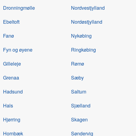
Dronningmølle
Nordvestjylland
Ebeltoft
Nordøstjylland
Fanø
Nykøbing
Fyn og øyene
Ringkøbing
Gilleleje
Rømø
Grenaa
Sæby
Hadsund
Saltum
Hals
Sjælland
Hjørring
Skagen
Hornbæk
Søndervig