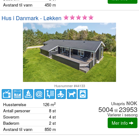
Avstand til vann
450
m
Hus i Danmark - Løkken
Husnummer #44133
NOK
Ukepris
2
Husstørrelse
126
m
5004
23953
til
Antall personer
8
st
Varierer i sesong
Soverom
4
st
Mer info
Baderom
2
st
Avstand til vann
850
m