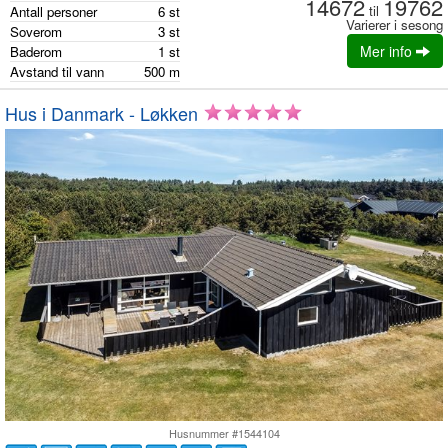
14672
19762
til
Antall personer
6
st
Varierer i sesong
Soverom
3
st
Mer info
Baderom
1
st
Avstand til vann
500
m
Hus i Danmark - Løkken
Husnummer #1544104