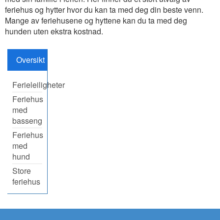
feriehus og hytter hvor du kan ta med deg din beste venn.
Mange av feriehusene og hyttene kan du ta med deg
hunden uten ekstra kostnad.
Oversikt
Ferieleiligheter
Feriehus
med
basseng
Feriehus
med
hund
Store
feriehus