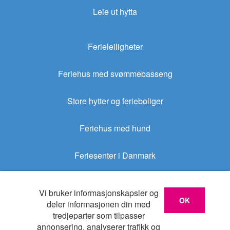
Leie ut hytta
Ferieleiligheter
Feriehus med svømmebasseng
Store hytter og ferieboliger
Feriehus med hund
Feriesenter i Danmark
Sommerhus.no
Vi bruker informasjonskapsler og
OK
deler informasjonen din med
tredjeparter som tilpasser
Sommerhus.dk
annonsering, analyserer trafikk og