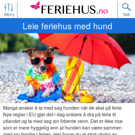
Meny
Søk
Leie feriehus med hund
Mange ønsker å ta med seg hunden når de skal på ferie.
Nye regler i EU gjør det i dag enklere å dra på ferie til
utlandet og ta med seg sin firbente venn. Det er ikke noe
som er mere hyggelig enn at hunden kan være sammen
med sin familie i ferien. Her finner du et stort utvalg av