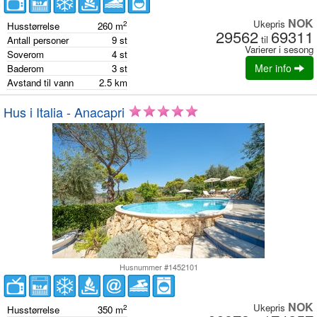
NOK
Ukepris
2
Husstørrelse
260
m
29562
69311
til
Antall personer
9
st
Varierer i sesong
Soverom
4
st
Mer info
Baderom
3
st
Avstand til vann
2.5
km
Hus i Italia - Anacapri
Husnummer #1452101
NOK
Ukepris
2
Husstørrelse
350
m