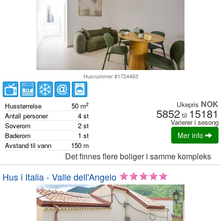
Husnummer #1724463
NOK
Ukepris
2
Husstørrelse
50
m
5852
15181
til
Antall personer
4
st
Varierer i sesong
Soverom
2
st
Mer info
Baderom
1
st
Avstand til vann
150
m
Det finnes flere boliger i samme kompleks
Hus i Italia - Valle dell'Angelo