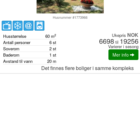
Husnummer #1773966
NOK
Ukepris
2
Husstørrelse
60
m
6698
19256
til
Antall personer
6
st
Varierer i sesong
Soverom
2
st
Mer info
Baderom
1
st
Avstand til vann
20
m
Det finnes flere boliger i samme kompleks