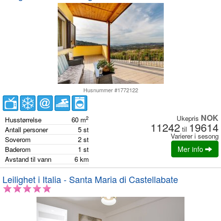
Husnummer #1772122
NOK
Ukepris
2
Husstørrelse
60
m
11242
19614
til
Antall personer
5
st
Varierer i sesong
Soverom
2
st
Mer info
Baderom
1
st
Avstand til vann
6
km
Leilighet i Italia - Santa Maria di Castellabate