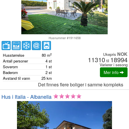
Husnummer #1911658
NOK
Ukepris
2
Husstørrelse
80
m
11310
18994
til
Antall personer
4
st
Varierer i sesong
Soverom
1
st
Mer info
Baderom
2
st
Avstand til vann
25
km
Det finnes flere boliger i samme kompleks
Hus i Italia - Albanella