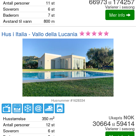
66973
174257
til
Antall personer
11
st
Varierer i sesong
Soverom
6
st
Mer info
Baderom
7
st
Avstand til vann
800
m
Hus i Italia - Vallo della Lucania
Husnummer #1628334
NOK
Ukepris
2
Husstørrelse
350
m
30664
59414
til
Antall personer
12
st
Varierer i sesong
Soverom
6
st