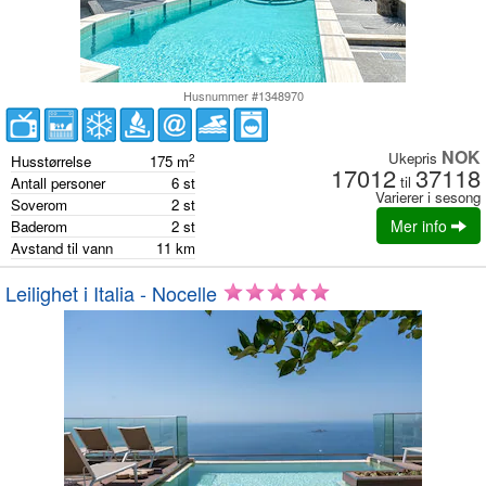
Husnummer #1348970
NOK
Ukepris
2
Husstørrelse
175
m
17012
37118
til
Antall personer
6
st
Varierer i sesong
Soverom
2
st
Mer info
Baderom
2
st
Avstand til vann
11
km
Leilighet i Italia - Nocelle