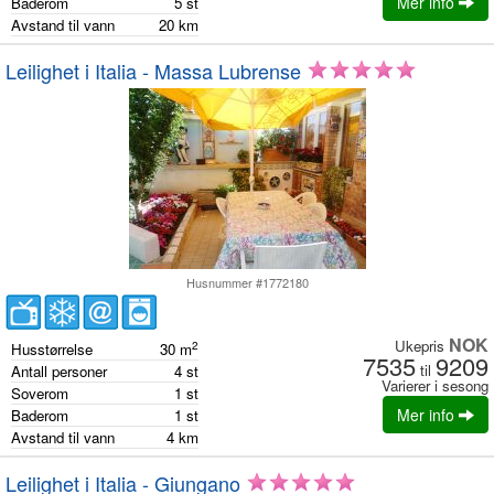
Mer info
Baderom
5
st
Avstand til vann
20
km
Leilighet i Italia - Massa Lubrense
Husnummer #1772180
NOK
Ukepris
2
Husstørrelse
30
m
7535
9209
til
Antall personer
4
st
Varierer i sesong
Soverom
1
st
Mer info
Baderom
1
st
Avstand til vann
4
km
Leilighet i Italia - Giungano