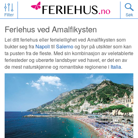
Filter
Søk
Feriehus ved Amalfikysten
Lei ditt feriehus eller ferieleilighet ved Amalfikysten som
bukter seg fra
Napoli
til
Salerno
og byr på utsikter som kan
ta pusten fra de fleste. Med sin kombinasjon av veletablerte
feriesteder og uberørte landsbyer ved havet, er det en av
de mest naturskjønne og romantiske regionene i
Italia
.