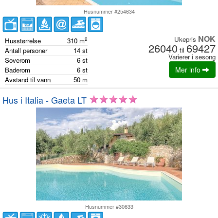
Husnummer #254634
NOK
Ukepris
2
Husstørrelse
310
m
26040
69427
til
Antall personer
14
st
Varierer i sesong
Soverom
6
st
Mer info
Baderom
6
st
Avstand til vann
50
m
Hus i Italia - Gaeta LT
Husnummer #30633