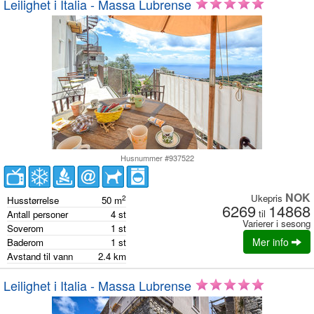
Leilighet i Italia - Massa Lubrense
Husnummer #937522
NOK
Ukepris
2
Husstørrelse
50
m
6269
14868
til
Antall personer
4
st
Varierer i sesong
Soverom
1
st
Mer info
Baderom
1
st
Avstand til vann
2.4
km
Leilighet i Italia - Massa Lubrense