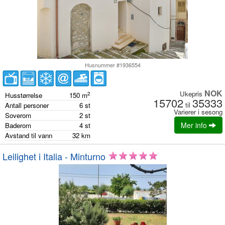
Husnummer #1936554
NOK
Ukepris
2
Husstørrelse
150
m
15702
35333
til
Antall personer
6
st
Varierer i sesong
Soverom
2
st
Mer info
Baderom
4
st
Avstand til vann
32
km
Leilighet i Italia - Minturno