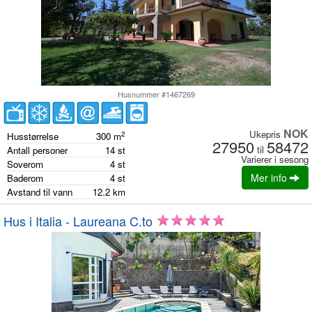
Husnummer #1467269
NOK
Ukepris
2
Husstørrelse
300
m
27950
58472
til
Antall personer
14
st
Varierer i sesong
Soverom
4
st
Mer info
Baderom
4
st
Avstand til vann
12.2
km
Hus i Italia - Laureana C.to