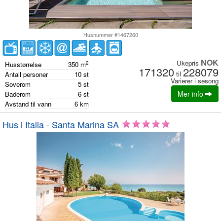
Husnummer #1467260
NOK
Ukepris
2
Husstørrelse
350
m
171320
228079
til
Antall personer
10
st
Varierer i sesong
Soverom
5
st
Mer info
Baderom
6
st
Avstand til vann
6
km
Hus i Italia - Santa Marina SA