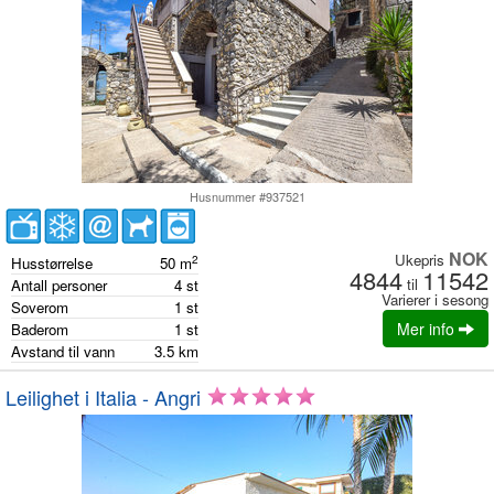
Husnummer #937521
NOK
Ukepris
2
Husstørrelse
50
m
4844
11542
til
Antall personer
4
st
Varierer i sesong
Soverom
1
st
Mer info
Baderom
1
st
Avstand til vann
3.5
km
Leilighet i Italia - Angri