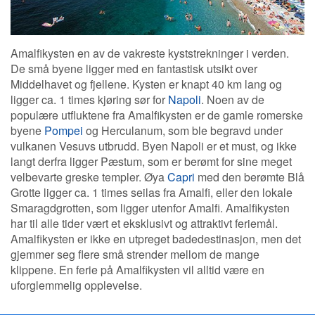
Amalfikysten en av de vakreste kyststrekninger i verden.
De små byene ligger med en fantastisk utsikt over
Middelhavet og fjellene. Kysten er knapt 40 km lang og
ligger ca. 1 times kjøring sør for
Napoli
. Noen av de
populære utfluktene fra Amalfikysten er de gamle romerske
byene
Pompei
og Herculanum, som ble begravd under
vulkanen Vesuvs utbrudd. Byen Napoli er et must, og ikke
langt derfra ligger Pæstum, som er berømt for sine meget
velbevarte greske templer. Øya
Capri
med den berømte Blå
Grotte ligger ca. 1 times seilas fra Amalfi, eller den lokale
Smaragdgrotten, som ligger utenfor Amalfi. Amalfikysten
har til alle tider vært et eksklusivt og attraktivt feriemål.
Amalfikysten er ikke en utpreget badedestinasjon, men det
gjemmer seg flere små strender mellom de mange
klippene. En ferie på Amalfikysten vil alltid være en
uforglemmelig opplevelse.