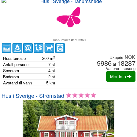
Husnummer #1595369
NOK
Ukepris
2
Husstørrelse
200
m
9986
18287
til
Antall personer
7
st
Varierer i sesong
Soverom
4
st
Mer info
Baderom
2
st
Avstand til vann
5
km
Hus i Sverige - Strömstad