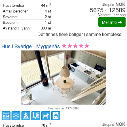
NOK
Ukepris
2
Husstørrelse
44
m
5675
12589
til
Antall personer
4
st
Varierer i sesong
Soverom
2
st
Mer info
Baderom
1
st
Avstand til vann
300
m
Det finnes flere boliger i samme kompleks
Hus i Sverige - Myggenäs
Husnummer #1743983
NOK
Ukepris
2
Husstørrelse
70
m