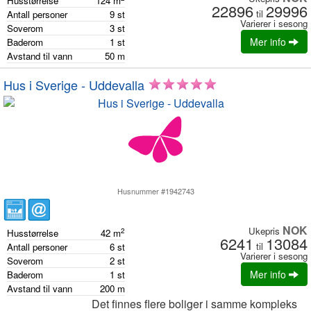
Husstørrelse
124
m
22896
29996
til
Antall personer
9
st
Varierer i sesong
Soverom
3
st
Mer info
Baderom
1
st
Avstand til vann
50
m
Hus i Sverige - Uddevalla
Husnummer #1942743
NOK
Ukepris
2
Husstørrelse
42
m
6241
13084
til
Antall personer
6
st
Varierer i sesong
Soverom
2
st
Mer info
Baderom
1
st
Avstand til vann
200
m
Det finnes flere boliger i samme kompleks