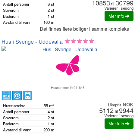
10853
30799
til
Antall personer
6
st
Varierer i sesong
Soverom
2
st
Mer info
Baderom
1
st
Avstand til vann
160
m
Det finnes flere boliger i samme kompleks
Hus i Sverige - Uddevalla
Husnummer #1941846
NOK
Ukepris
2
Husstørrelse
55
m
5112
9944
til
Antall personer
4
st
Varierer i sesong
Soverom
2
st
Mer info
Baderom
1
st
Avstand til vann
200
m