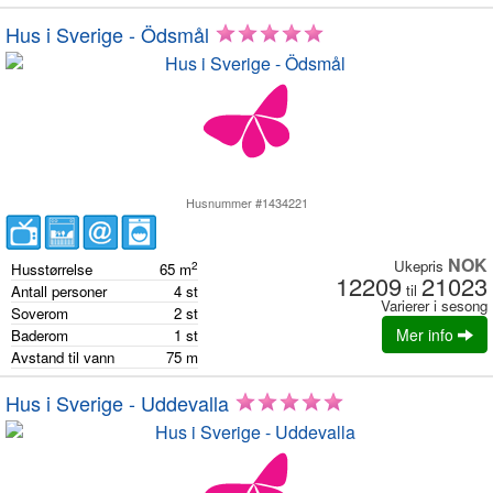
Hus i Sverige - Ödsmål
Husnummer #1434221
NOK
Ukepris
2
Husstørrelse
65
m
12209
21023
til
Antall personer
4
st
Varierer i sesong
Soverom
2
st
Mer info
Baderom
1
st
Avstand til vann
75
m
Hus i Sverige - Uddevalla