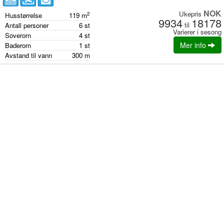
NOK
Ukepris
2
Husstørrelse
119
m
9934
18178
til
Antall personer
6
st
Varierer i sesong
Soverom
4
st
Mer info
Baderom
1
st
Avstand til vann
300
m