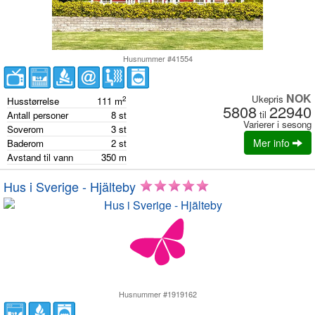
Husnummer #41554
NOK
Ukepris
2
Husstørrelse
111
m
5808
22940
til
Antall personer
8
st
Varierer i sesong
Soverom
3
st
Mer info
Baderom
2
st
Avstand til vann
350
m
Hus i Sverige - Hjälteby
Husnummer #1919162