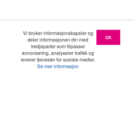
Vi bruker informasjonskapsler og
OK
deler informasjonen din med
tredjeparter som tilpasser
annonsering, analyserer trafikk og
leverer tjenester for sosiale medier.
Se mer informasjon
Liste
Kart
Turistinfo
Favoritter
Topp land
Feriehus Danmark
Feriehus Frankrike