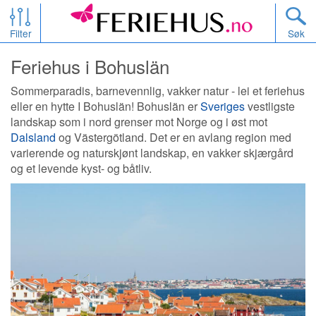
Filter
Søk
Feriehus i Bohuslän
Sommerparadis, barnevennlig, vakker natur - lei et feriehus
eller en hytte I Bohuslän! Bohuslän er
Sveriges
vestligste
landskap som i nord grenser mot Norge og i øst mot
Dalsland
og Västergötland. Det er en avlang region med
varierende og naturskjønt landskap, en vakker skjærgård
og et levende kyst- og båtliv.