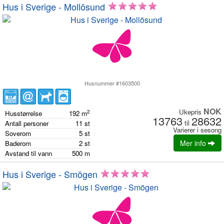
Hus i Sverige - Mollösund
Husnummer #1603500
NOK
Ukepris
2
Husstørrelse
192
m
13763
28632
til
Antall personer
11
st
Varierer i sesong
Soverom
5
st
Mer info
Baderom
2
st
Avstand til vann
500
m
Hus i Sverige - Smögen