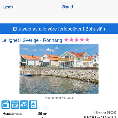
Lysekil
Øland
Et utvalg av alle våre ferieboliger i Bohuslän
Leilighet i Sverige - Rönnäng
Husnummer #672208
NOK
Ukepris
2
Husstørrelse
86
m
8829
21531