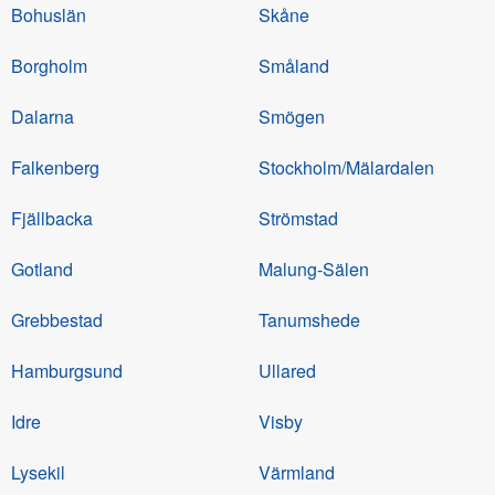
Bohuslän
Skåne
Borgholm
Småland
Dalarna
Smögen
Falkenberg
Stockholm/Mälardalen
Fjällbacka
Strömstad
Gotland
Malung-Sälen
Grebbestad
Tanumshede
Hamburgsund
Ullared
Idre
Visby
Lysekil
Värmland