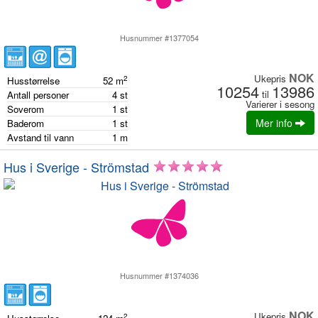
Husnummer #1377054
NOK
Ukepris
2
Husstørrelse
52
m
10254
13986
til
Antall personer
4
st
Varierer i sesong
Soverom
1
st
Mer info
Baderom
1
st
Avstand til vann
1
m
Hus i Sverige - Strömstad
Husnummer #1374036
NOK
Ukepris
2