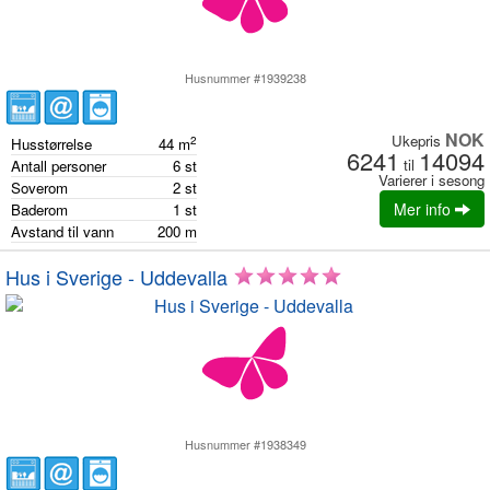
Husnummer #1939238
NOK
Ukepris
2
Husstørrelse
44
m
6241
14094
til
Antall personer
6
st
Varierer i sesong
Soverom
2
st
Mer info
Baderom
1
st
Avstand til vann
200
m
Hus i Sverige - Uddevalla
Husnummer #1938349