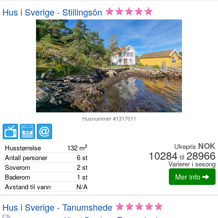
Hus i Sverige - Stillingsön
Husnummer #1317011
NOK
Ukepris
2
Husstørrelse
132
m
10284
28966
til
Antall personer
6
st
Varierer i sesong
Soverom
2
st
Mer info
Baderom
1
st
Avstand til vann
N/A
Hus i Sverige - Tanumshede