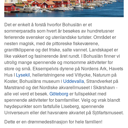
Det er enkelt å forstå hvorfor Bohuslän er et
sommerparadis som hvert år besøkes av hundretusner
ferierende svensker og utenlandske turister. Området er
nesten magisk, med de pittoreske fiskeværene,
granittklippene og det friske, salte vannet. Landskapet er
like vakkert og fasinerende året rundt. I Bohuslän finner vi
utrolig mange spennende og morsomme aktiviteter for
store og små. Eksempelvis dyrene på Nordens Ark, Havets
Hus I
Lysekil
, helleristningene ved Vitlycke, Naturum på
Koster, Bohusläns museum i
Uddevalla
, Strandverket på
Marstrand og det Nordiske akvarellmuseet i Skärshavn -
alle vel verd et besøk.
Göteborg
er fullspekket med
spennende aktiviteter for barnfamilier. Velg og vrak blandt
høydepunkter som fartsfulle Liseberg, spennende
Universeum eller det havsnære akvariet på Sjöfartsmuseet.
Dette er en drømmedestinasjon for hele familien!