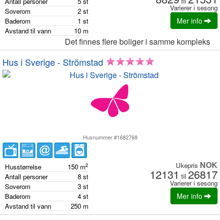
til
Antall personer
5
st
Varierer i sesong
Soverom
2
st
Mer info
Baderom
1
st
Avstand til vann
10
m
Det finnes flere boliger i samme kompleks
Hus i Sverige - Strömstad
Husnummer #1682768
NOK
Ukepris
2
Husstørrelse
150
m
12131
26817
til
Antall personer
8
st
Varierer i sesong
Soverom
3
st
Mer info
Baderom
4
st
Avstand til vann
250
m