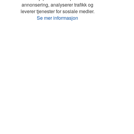
annonsering, analyserer trafikk og
leverer tjenester for sosiale medier.
Se mer informasjon
Liste
Kart
Turistinfo
Favoritter
Topp land
Feriehus Danmark
Feriehus Frankrike
Feriehus Hellas
Feriehus Italia
Feriehus Kroatia
Feriehus Kypros