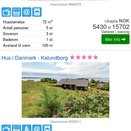
Husnummer #963375
NOK
Ukepris
2
Husstørrelse
72
m
5430
15702
til
Antall personer
5
st
Varierer i sesong
Soverom
3
st
Mer info
Baderom
1
st
Avstand til vann
100
m
Hus i Danmark - Kalundborg
Husnummer #720511