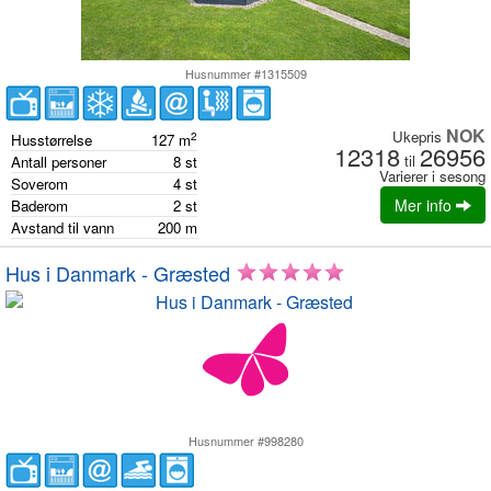
Husnummer #1315509
NOK
Ukepris
2
Husstørrelse
127
m
12318
26956
til
Antall personer
8
st
Varierer i sesong
Soverom
4
st
Mer info
Baderom
2
st
Avstand til vann
200
m
Hus i Danmark - Græsted
Husnummer #998280