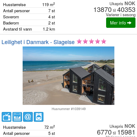
NOK
Ukepris
2
Husstørrelse
119
m
13870
40353
til
Antall personer
7
st
Varierer i sesong
Soverom
4
st
Mer info
Baderom
2
st
Avstand til vann
1.2
km
Leilighet i Danmark - Slagelse
Husnummer #1039149
NOK
Ukepris
2
Husstørrelse
72
m
6770
15981
til
Antall personer
5
st