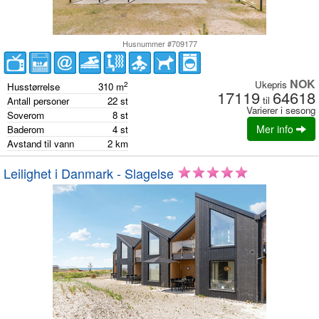
Husnummer #709177
NOK
Ukepris
2
Husstørrelse
310
m
17119
64618
til
Antall personer
22
st
Varierer i sesong
Soverom
8
st
Mer info
Baderom
4
st
Avstand til vann
2
km
Leilighet i Danmark - Slagelse