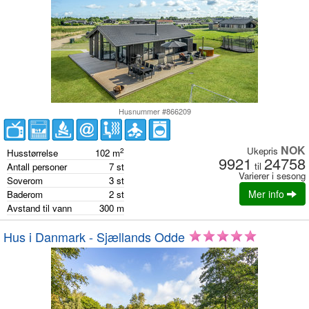
Husnummer #866209
NOK
Ukepris
2
Husstørrelse
102
m
9921
24758
til
Antall personer
7
st
Varierer i sesong
Soverom
3
st
Mer info
Baderom
2
st
Avstand til vann
300
m
Hus i Danmark - Sjællands Odde