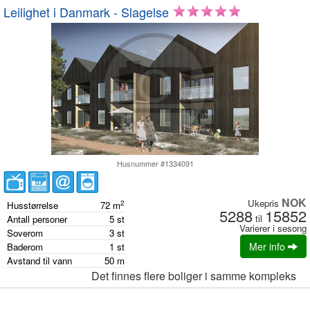
Leilighet i Danmark - Slagelse
Husnummer #1334091
NOK
Ukepris
2
Husstørrelse
72
m
5288
15852
til
Antall personer
5
st
Varierer i sesong
Soverom
3
st
Mer info
Baderom
1
st
Avstand til vann
50
m
Det finnes flere boliger i samme kompleks