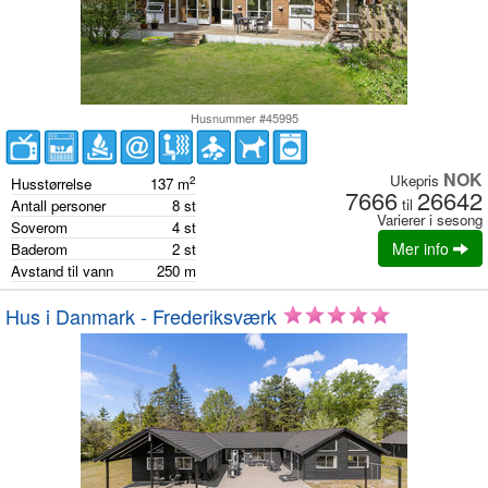
Husnummer #45995
NOK
Ukepris
2
Husstørrelse
137
m
7666
26642
til
Antall personer
8
st
Varierer i sesong
Soverom
4
st
Mer info
Baderom
2
st
Avstand til vann
250
m
Hus i Danmark - Frederiksværk