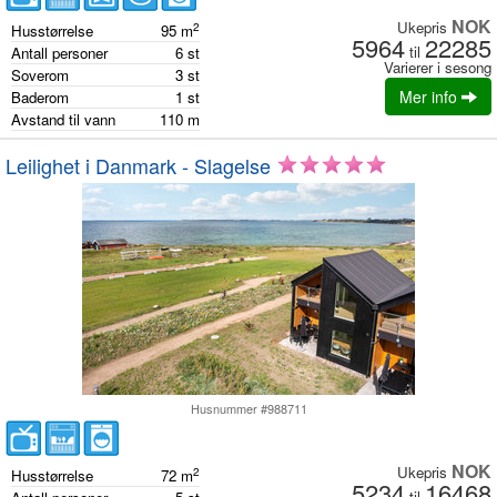
NOK
Ukepris
2
Husstørrelse
95
m
5964
22285
til
Antall personer
6
st
Varierer i sesong
Soverom
3
st
Mer info
Baderom
1
st
Avstand til vann
110
m
Leilighet i Danmark - Slagelse
Husnummer #988711
NOK
Ukepris
2
Husstørrelse
72
m
5234
16468
til