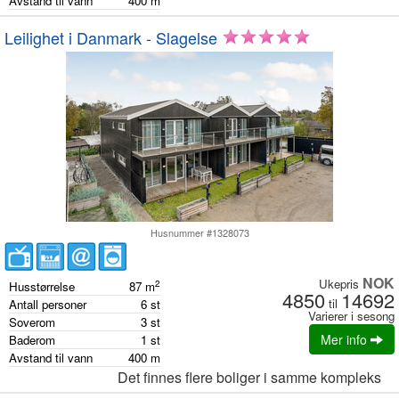
Avstand til vann
400
m
Leilighet i Danmark - Slagelse
Husnummer #1328073
NOK
Ukepris
2
Husstørrelse
87
m
4850
14692
til
Antall personer
6
st
Varierer i sesong
Soverom
3
st
Mer info
Baderom
1
st
Avstand til vann
400
m
Det finnes flere boliger i samme kompleks