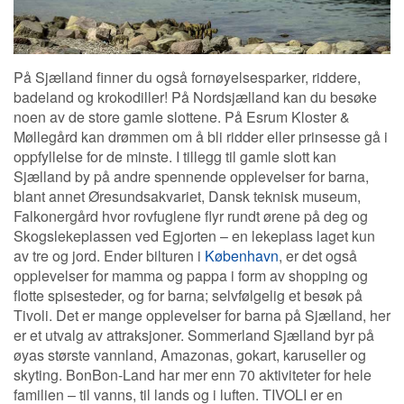
På Sjælland finner du også fornøyelsesparker, riddere,
badeland og krokodiller! På Nordsjælland kan du besøke
noen av de store gamle slottene. På Esrum Kloster &
Møllegård kan drømmen om å bli ridder eller prinsesse gå i
oppfyllelse for de minste. I tillegg til gamle slott kan
Sjælland by på andre spennende opplevelser for barna,
blant annet Øresundsakvariet, Dansk teknisk museum,
Falkonergård hvor rovfuglene flyr rundt ørene på deg og
Skogslekeplassen ved Egjorten – en lekeplass laget kun
av tre og jord. Ender bilturen i
København
, er det også
opplevelser for mamma og pappa i form av shopping og
flotte spisesteder, og for barna; selvfølgelig et besøk på
Tivoli. Det er mange opplevelser for barna på Sjælland, her
er et utvalg av attraksjoner. Sommerland Sjælland byr på
øyas største vannland, Amazonas, gokart, karuseller og
skyting. BonBon-Land har mer enn 70 aktiviteter for hele
familien – til vanns, til lands og i luften. TIVOLI er en