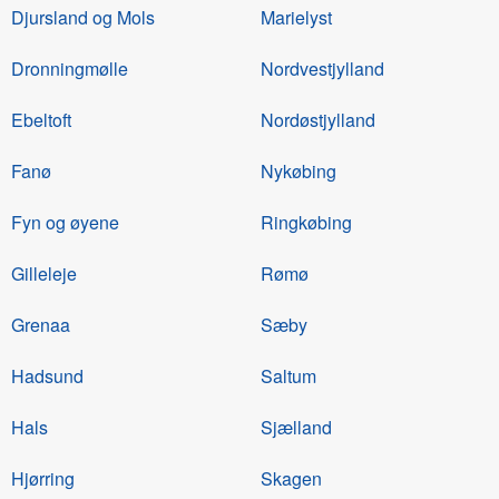
Djursland og Mols
Marielyst
Dronningmølle
Nordvestjylland
Ebeltoft
Nordøstjylland
Fanø
Nykøbing
Fyn og øyene
Ringkøbing
Gilleleje
Rømø
Grenaa
Sæby
Hadsund
Saltum
Hals
Sjælland
Hjørring
Skagen