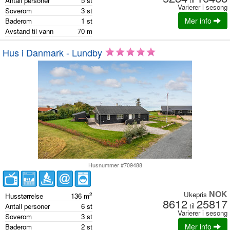
Antall personer
5
st
Varierer i sesong
Soverom
3
st
Mer info
Baderom
1
st
Avstand til vann
70
m
Hus i Danmark - Lundby
Husnummer #709488
NOK
Ukepris
2
Husstørrelse
136
m
8612
25817
til
Antall personer
6
st
Varierer i sesong
Soverom
3
st
Mer info
Baderom
2
st