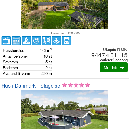
Husnummer #905885
NOK
Ukepris
2
Husstørrelse
143
m
9447
31115
til
Antall personer
10
st
Varierer i sesong
Soverom
5
st
Mer info
Baderom
2
st
Avstand til vann
530
m
Hus i Danmark - Slagelse