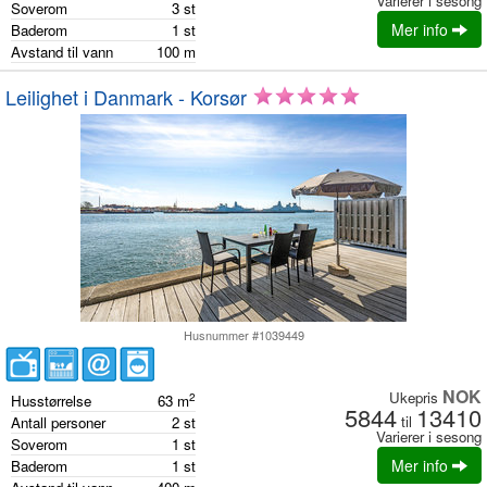
Varierer i sesong
Soverom
3
st
Mer info
Baderom
1
st
Avstand til vann
100
m
Leilighet i Danmark - Korsør
Husnummer #1039449
NOK
Ukepris
2
Husstørrelse
63
m
5844
13410
til
Antall personer
2
st
Varierer i sesong
Soverom
1
st
Mer info
Baderom
1
st