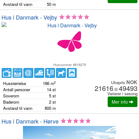
Avstand til vann
50
m
Hus i Danmark - Vejby
Husnummer #819279
NOK
Ukepris
2
Husstørrelse
186
m
21616
49493
til
Antall personer
14
st
Varierer i sesong
Soverom
5
st
Mer info
Baderom
2
st
Avstand til vann
800
m
Hus i Danmark - Hørve