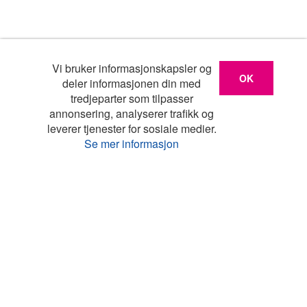
Vi bruker informasjonskapsler og
OK
deler informasjonen din med
tredjeparter som tilpasser
annonsering, analyserer trafikk og
leverer tjenester for sosiale medier.
Se mer informasjon
Liste
Kart
Turistinfo
Favoritter
Topp land
Feriehus Danmark
Feriehus Frankrike