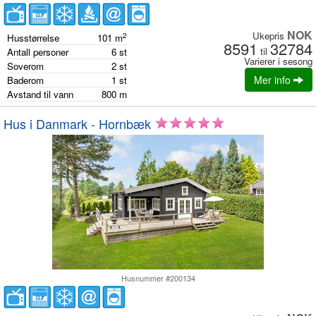
NOK
Ukepris
2
Husstørrelse
101
m
8591
32784
til
Antall personer
6
st
Varierer i sesong
Soverom
2
st
Mer info
Baderom
1
st
Avstand til vann
800
m
Hus i Danmark - Hornbæk
Husnummer #200134