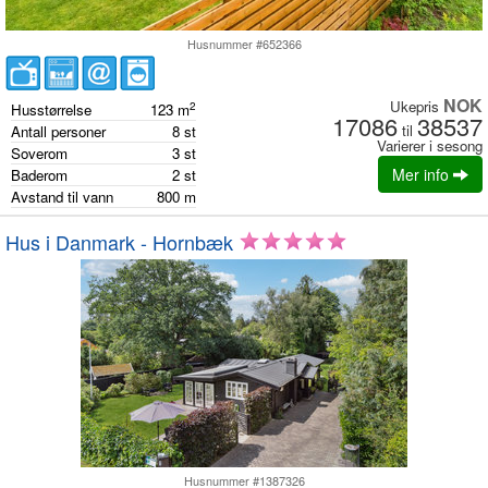
Husnummer #652366
NOK
Ukepris
2
Husstørrelse
123
m
17086
38537
til
Antall personer
8
st
Varierer i sesong
Soverom
3
st
Mer info
Baderom
2
st
Avstand til vann
800
m
Hus i Danmark - Hornbæk
Husnummer #1387326