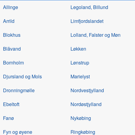
Allinge
Legoland, Billund
Arrild
Limfjordslandet
Blokhus
Lolland, Falster og Møn
Blåvand
Løkken
Bornholm
Lønstrup
Djursland og Mols
Marielyst
Dronningmølle
Nordvestjylland
Ebeltoft
Nordøstjylland
Fanø
Nykøbing
Fyn og øyene
Ringkøbing