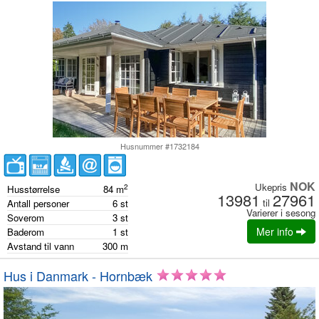
Husnummer #1732184
NOK
Ukepris
2
Husstørrelse
84
m
13981
27961
til
Antall personer
6
st
Varierer i sesong
Soverom
3
st
Mer info
Baderom
1
st
Avstand til vann
300
m
Hus i Danmark - Hornbæk