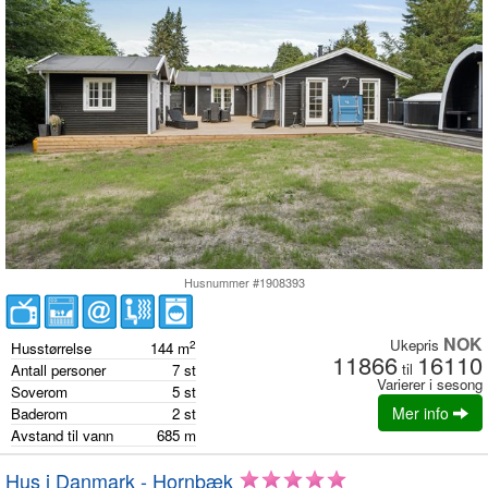
Husnummer #1908393
NOK
Ukepris
2
Husstørrelse
144
m
11866
16110
til
Antall personer
7
st
Varierer i sesong
Soverom
5
st
Mer info
Baderom
2
st
Avstand til vann
685
m
Hus i Danmark - Hornbæk