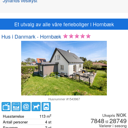
Jyllands vestkyst
Et utvalg av alle våre ferieboliger i Hornbæk
Hus i Danmark - Hornbæk
Husnummer #1543967
NOK
Ukepris
2
Husstørrelse
113
m
7848
28749
til
Antall personer
4
st
Varierer i sesong
Soverom
2
st