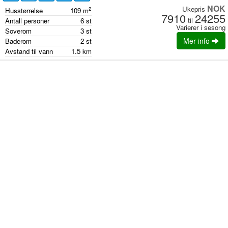
NOK
Ukepris
2
Husstørrelse
109
m
7910
24255
til
Antall personer
6
st
Varierer i sesong
Soverom
3
st
Mer info
Baderom
2
st
Avstand til vann
1.5
km