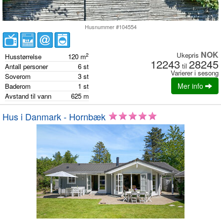
Husnummer #104554
NOK
Ukepris
2
Husstørrelse
120
m
12243
28245
til
Antall personer
6
st
Varierer i sesong
Soverom
3
st
Mer info
Baderom
1
st
Avstand til vann
625
m
Hus i Danmark - Hornbæk