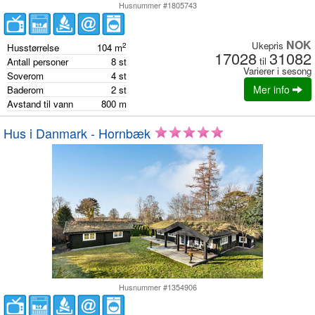
Husnummer #1805743
NOK
Ukepris
2
Husstørrelse
104
m
17028
31082
til
Antall personer
8
st
Varierer i sesong
Soverom
4
st
Mer info
Baderom
2
st
Avstand til vann
800
m
Hus i Danmark - Hornbæk
Husnummer #1354906