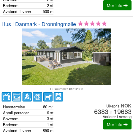
Mer info
Baderom
2
st
Avstand til vann
500
m
Hus i Danmark - Dronningmølle
Husnummer #1512033
NOK
Ukepris
2
Husstørrelse
80
m
6383
19663
til
Antall personer
6
st
Varierer i sesong
Soverom
3
st
Mer info
Baderom
1
st
Avstand til vann
850
m