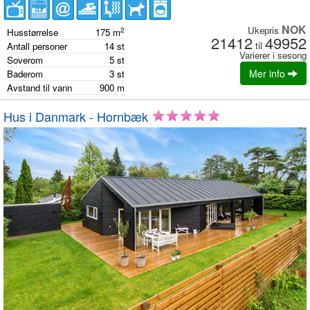
NOK
Ukepris
2
Husstørrelse
175
m
21412
49952
til
Antall personer
14
st
Varierer i sesong
Soverom
5
st
Mer info
Baderom
3
st
Avstand til vann
900
m
Hus i Danmark - Hornbæk