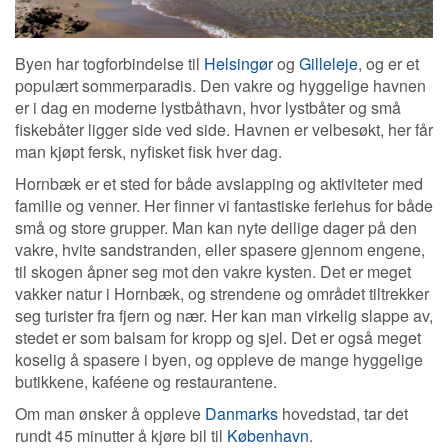
Byen har togforbindelse til
Helsingør
og
Gilleleje
, og er et
populært sommerparadis. Den vakre og hyggelige havnen
er i dag en moderne lystbåthavn, hvor lystbåter og små
fiskebåter ligger side ved side. Havnen er velbesøkt, her får
man kjøpt fersk, nyfisket fisk hver dag.
Hornbæk er et sted for både avslapping og aktiviteter med
familie og venner. Her finner vi fantastiske feriehus for både
små og store grupper. Man kan nyte deilige dager på den
vakre, hvite sandstranden, eller spasere gjennom engene,
til skogen åpner seg mot den vakre kysten. Det er meget
vakker natur i Hornbæk, og strendene og området tiltrekker
seg turister fra fjern og nær. Her kan man virkelig slappe av,
stedet er som balsam for kropp og sjel. Det er også meget
koselig å spasere i byen, og oppleve de mange hyggelige
butikkene, kaféene og restaurantene.
Om man ønsker å oppleve
Danmarks
hovedstad, tar det
rundt 45 minutter å kjøre bil til
København
.