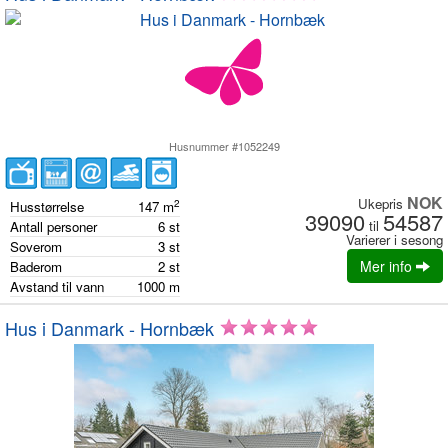
Husnummer #1052249
NOK
Ukepris
2
Husstørrelse
147
m
39090
54587
til
Antall personer
6
st
Varierer i sesong
Soverom
3
st
Mer info
Baderom
2
st
Avstand til vann
1000
m
Hus i Danmark - Hornbæk