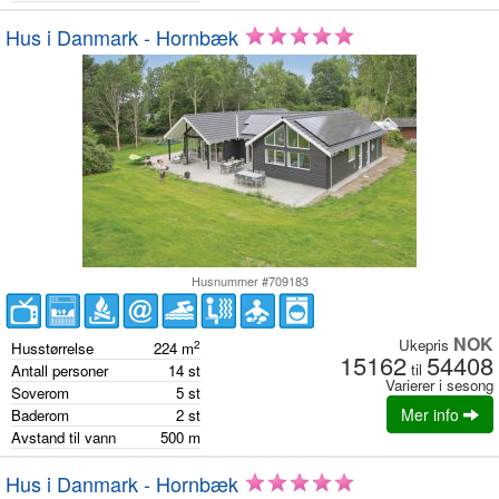
Hus i Danmark - Hornbæk
Husnummer #709183
NOK
Ukepris
2
Husstørrelse
224
m
15162
54408
til
Antall personer
14
st
Varierer i sesong
Soverom
5
st
Mer info
Baderom
2
st
Avstand til vann
500
m
Hus i Danmark - Hornbæk