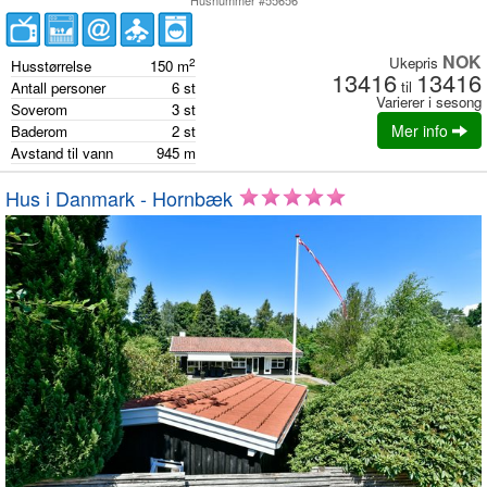
Husnummer #55656
NOK
Ukepris
2
Husstørrelse
150
m
13416
13416
til
Antall personer
6
st
Varierer i sesong
Soverom
3
st
Mer info
Baderom
2
st
Avstand til vann
945
m
Hus i Danmark - Hornbæk