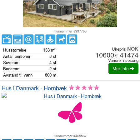
Husnummer #997768
NOK
Ukepris
2
Husstørrelse
133
m
10600
41474
til
Antall personer
8
st
Varierer i sesong
Soverom
4
st
Mer info
Baderom
2
st
Avstand til vann
800
m
Hus i Danmark - Hornbæk
Husnummer #465567