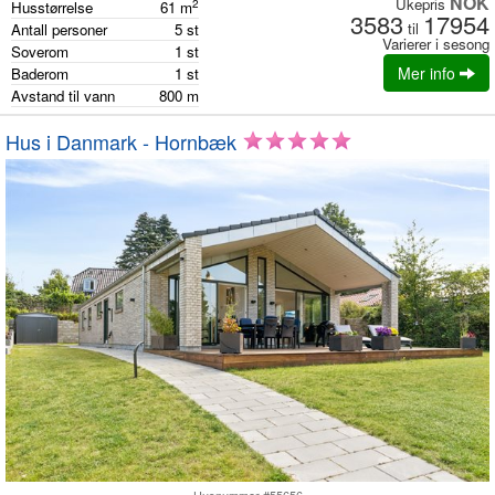
NOK
Ukepris
2
Husstørrelse
61
m
3583
17954
til
Antall personer
5
st
Varierer i sesong
Soverom
1
st
Mer info
Baderom
1
st
Avstand til vann
800
m
Hus i Danmark - Hornbæk