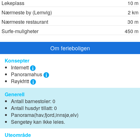
Lekeplass
10 m
Nærmeste by (Lemvig)
2 km
Nærmeste restaurant
30 m
Surfe-muligheter
450 m
Om ferieboligen
Konsepter
Internett
Panoramahus
Røykfritt
Generell
Antall barnestoler: 0
Antall husdyr tillatt: 0
Panorama(hav,fjord,innsjø,elv)
Sengetøy kan ikke leies.
Uteområde