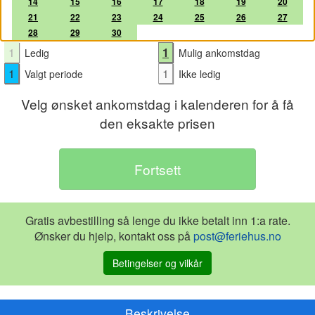
14
15
16
17
18
19
20
21
22
23
24
25
26
27
28
29
30
1
1
Ledig
Mulig ankomstdag
1
1
Valgt periode
Ikke ledig
Velg ønsket ankomstdag i kalenderen for å få
den eksakte prisen
Gratis avbestilling så lenge du ikke betalt inn 1:a rate.
Ønsker du hjelp, kontakt oss på
post@feriehus.no
Betingelser og vilkår
Beskrivelse