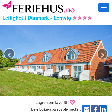
Togg
navi
Leilighet i Danmark - Lemvig
‹
›
Lagre som favoritt
Dele boligen på sosiale medier: