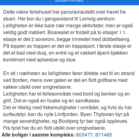
Dette vakre feriehuset har panoramautsikt over havet fra
stuen. Her bor du i gangavstand til Lemvig sentrum.
Leiligheten er ikke bare nær mange aktiviteter, men er også
veldig godt møblert. Boarealet er fordelt på to etasjer: i 1.
etasje er det 2 soverom, begge innredet med dobbeltseng.
På toppen av trappen er det en trappeport. I første etasje er
det et bad med dusj, en entré og et vakkert åpent kjøkken
kombinert med spisestue og stue.
En sti i nærheten av leiligheten fører direkte ned til en strand
ved fjorden, mens over gaten er det en flott golfbane med
vakker utsikt over omgivelsene.
Leiligheten har et fellesområde med bord og benker og en
grill. Det er også en huske og en sandkasse.
Det er rikelig med fiskemuligheter i området, og hvis du har
surfeutstyr, kan du nyte Limfjorden. Byen Thyborøn byr på
mange severdigheter, og Bovbjerg fyr bør også oppleves.
Fra fyret har du en flott utsikt over omgivelsene.
Alle boliger i samme kompleks:
803477,
871485