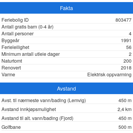
Fakta
Feriebolig ID
803477
Antall gratis barn (0-4 år)
Antall personer
4
Byggeår
1991
Ferieleilighet
56
Minimum antall utleie dager
2
Naturtomt
200
Renovert
2018
Varme
Elektrisk oppvarming
Avstand
Avst. til nærmeste vann/bading (Lemvig)
450 m
Avstand innkjøpsmulighet
2,4 km
Avstand til alt. vann/bading (Fjord)
450 m
Golfbane
500 m