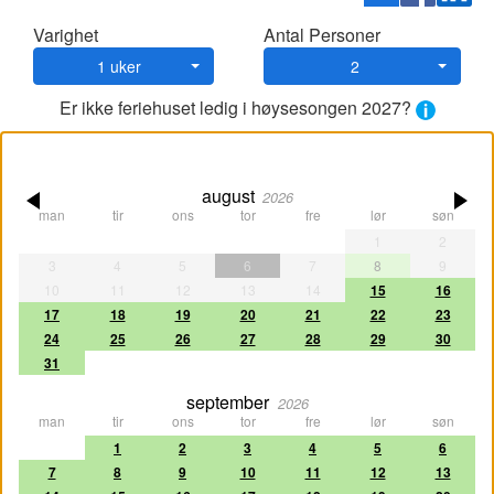
Varighet
Antal Personer
1 uker
2
Er ikke feriehuset ledig i høysesongen 2027?
august
2026
man
tir
ons
tor
fre
lør
søn
1
2
3
4
5
6
7
8
9
10
11
12
13
14
15
16
17
18
19
20
21
22
23
24
25
26
27
28
29
30
31
september
2026
man
tir
ons
tor
fre
lør
søn
1
2
3
4
5
6
7
8
9
10
11
12
13