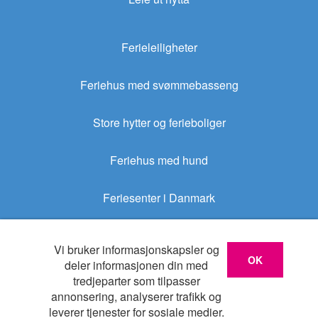
Ferieleiligheter
Feriehus med svømmebasseng
Store hytter og ferieboliger
Feriehus med hund
Feriesenter i Danmark
Sommerhus.no
Vi bruker informasjonskapsler og
OK
deler informasjonen din med
tredjeparter som tilpasser
Sommerhus.dk
annonsering, analyserer trafikk og
leverer tjenester for sosiale medier.
Login for huseiere