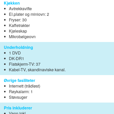
Kjøkken
Avtrekksvifte
El.plater og miniovn: 2
Fryser: 30
Kaffetrakter
Kjøleskap
Mikrobølgeovn
Underholdning
1 DVD
DK-DR1
Flatskjerm-TV: 37
Kabel-TV, skandinaviske kanal.
Øvrige fasiliteter
Internett (trådløst)
Røykalarm: 1
Støvsuger
Pris inkluderer
Vann inkl.