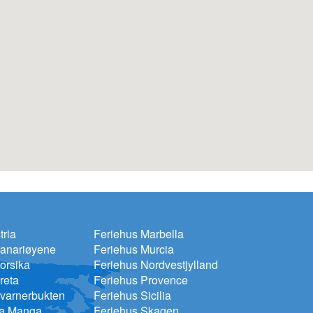
tria
Feriehus Marbella
Kanariøyene
Feriehus Murcia
orsika
Feriehus Nordvestjylland
reta
Feriehus Provence
varnerbukten
Feriehus Sicilia
La Manga
Feriehus Skagen