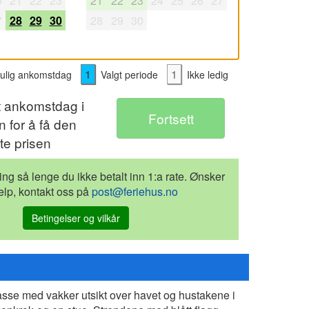
0
21
22
23
21
22
23
24
25
26
27
7
28
29
30
28
29
30
1
1
lig ankomstdag
Valgt periode
Ikke ledig
t ankomstdag i
 for å få den
te prisen
ling så lenge du ikke betalt inn 1:a rate. Ønsker
elp, kontakt oss på
post@feriehus.no
Betingelser og vilkår
asse med vakker utsikt over havet og hustakene i