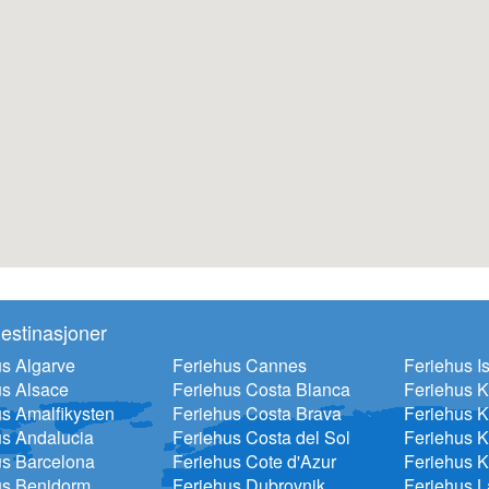
estinasjoner
s Algarve
Feriehus Cannes
Feriehus Is
us Alsace
Feriehus Costa Blanca
Feriehus 
s Amalfikysten
Feriehus Costa Brava
Feriehus K
us Andalucia
Feriehus Costa del Sol
Feriehus K
us Barcelona
Feriehus Cote d'Azur
Feriehus K
us Benidorm
Feriehus Dubrovnik
Feriehus 