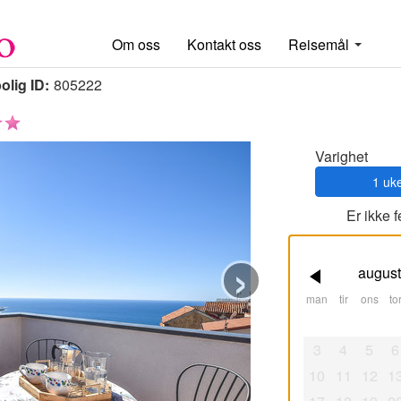
Om oss
Kontakt oss
Reisemål
olig ID:
805222
Varighet
1 uk
Er ikke 
›
august
man
tir
ons
tor
3
4
5
6
10
11
12
1