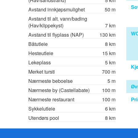
(Hav/sandstrand)
5 km
So
Avstand innkjøpsmulighet
50 m
Avstand til alt. vann/bading
(Hav/klippekyst)
7 km
WC
Avstand til flyplass (NAP)
130 km
Båtutleie
8 km
Hesteutleie
15 km
Lekeplass
5 km
Kj
Merket tursti
700 m
Nærmeste beboelse
5 m
Øvr
Nærmeste by (Castellabate)
100 m
Nærmeste restaurant
100 m
Pri
Sykkelutleie
6 km
Utendørs pool
8 km