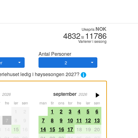
NOK
Ukepris
4832
11786
til
Varierer i sesong
Antal Personer
er
2
feriehuset ledig i høysesongen 2027?
september
2026
2026
fre
lør
søn
man
tir
ons
tor
fre
lør
søn
1
2
1
2
3
4
5
6
7
8
9
7
8
9
10
11
12
13
3
14
15
16
14
15
16
17
18
19
20