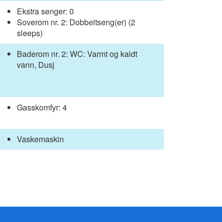
Ekstra senger: 0
Soverom nr. 2: Dobbeltseng(er) (2
sleeps)
Baderom nr. 2: WC: Varmt og kaldt
vann, Dusj
Gasskomfyr: 4
Vaskemaskin