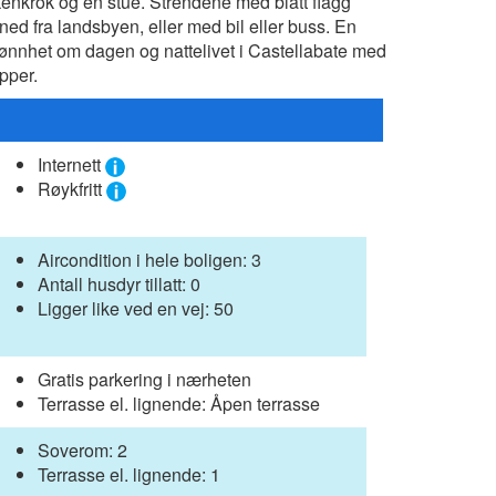
kenkrok og en stue. Strendene med blått flagg
ned fra landsbyen, eller med bil eller buss. En
kjønnhet om dagen og nattelivet i Castellabate med
pper.
Internett
Røykfritt
Aircondition i hele boligen: 3
Antall husdyr tillatt: 0
Ligger like ved en vej: 50
Gratis parkering i nærheten
Terrasse el. lignende: Åpen terrasse
Soverom: 2
Terrasse el. lignende: 1