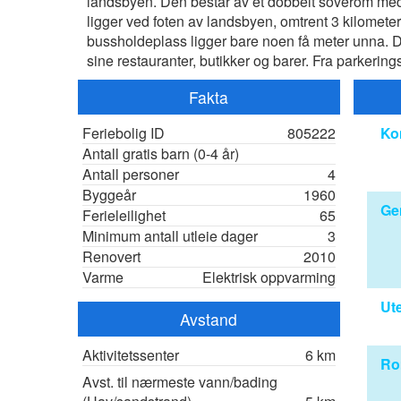
landsbyen. Den består av et dobbelt soverom med b
ligger ved foten av landsbyen, omtrent 3 kilometer 
bussholdeplass ligger bare noen få meter unna. De
sine restauranter, butikker og barer. Fra parkering
Fakta
Feriebolig ID
805222
Ko
Antall gratis barn (0-4 år)
Antall personer
4
Byggeår
1960
Ge
Ferieleilighet
65
Minimum antall utleie dager
3
Renovert
2010
Varme
Elektrisk oppvarming
Ut
Avstand
Aktivitetssenter
6 km
R
Avst. til nærmeste vann/bading