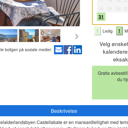
17
18
19
2
24
25
26
2
31
›
1
1
Ledig
Mu
Velg ønske
le boligen på sosiale medier:
kalenderen
eksak
Gratis avbestil
du hj
Beskrivelse
ddelalderlandsbyen Castellabate er en mansardleilighet med terr