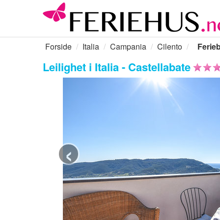
Forside
Italia
Campania
Cilento
Ferieb
Leilighet i Italia - Castellabate
‹