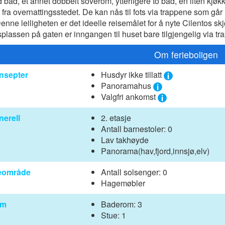
ad, et annet dobbelt soverom, ytterligere to bad, en liten kjøk
fra overnattingsstedet. De kan nås til fots via trappene som går 
nne leiligheten er det ideelle reisemålet for å nyte Cilentos s
splassen på gaten er inngangen til huset bare tilgjengelig via tra
Om ferieboligen
nsepter
Husdyr ikke tillatt
Panoramahus
Valgfri ankomst
nerell
2. etasje
Antall barnestoler: 0
Lav takhøyde
Panorama(hav,fjord,innsjø,elv)
eområde
Antall solsenger: 0
Hagemøbler
om
Baderom: 3
Stue: 1