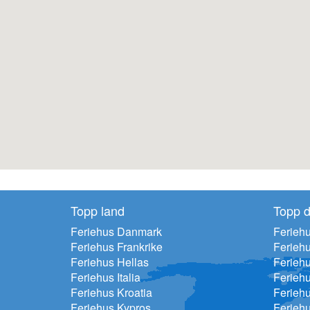
Topp land
Topp d
Feriehus Danmark
Feriehu
Feriehus Frankrike
Ferieh
Feriehus Hellas
Feriehu
Feriehus Italia
Ferieh
Feriehus Kroatia
Ferieh
Feriehus Kypros
Ferieh