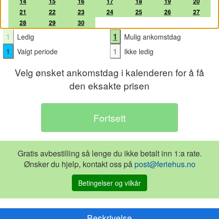
14
15
16
17
18
19
20
21
22
23
24
25
26
27
28
29
30
1
1
Ledig
Mulig ankomstdag
1
1
Valgt periode
Ikke ledig
Velg ønsket ankomstdag i kalenderen for å få
den eksakte prisen
Gratis avbestilling så lenge du ikke betalt inn 1:a rate.
Ønsker du hjelp, kontakt oss på
post@feriehus.no
Betingelser og vilkår
Beskrivelse