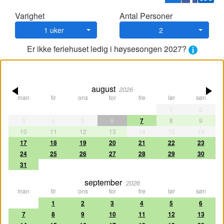
Varighet
Antal Personer
1 uker
2
Er ikke feriehuset ledig i høysesongen 2027?
august
2026
man
tir
ons
tor
fre
lør
søn
1
2
3
4
5
6
7
8
9
10
11
12
13
14
15
16
17
18
19
20
21
22
23
24
25
26
27
28
29
30
31
september
2026
man
tir
ons
tor
fre
lør
søn
1
2
3
4
5
6
7
8
9
10
11
12
13