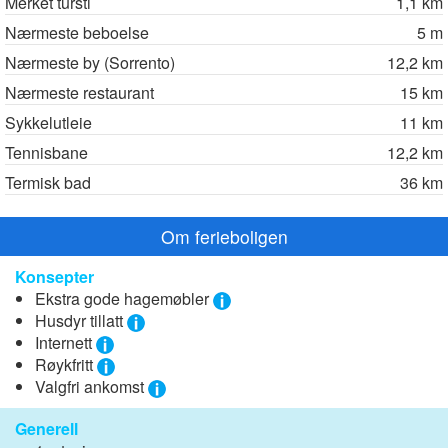
Merket tursti
1,1 km
Nærmeste beboelse
5 m
Nærmeste by (Sorrento)
12,2 km
Nærmeste restaurant
15 km
Sykkelutleie
11 km
Tennisbane
12,2 km
Termisk bad
36 km
Om ferieboligen
Konsepter
Ekstra gode hagemøbler
Husdyr tillatt
Internett
Røykfritt
Valgfri ankomst
Generell