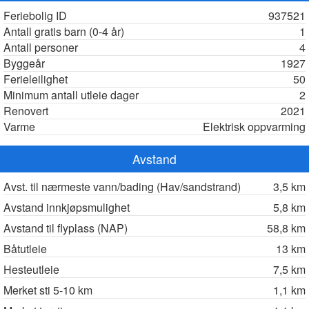
Feriebolig ID
937521
Antall gratis barn (0-4 år)
1
Antall personer
4
Byggeår
1927
Ferieleilighet
50
Minimum antall utleie dager
2
Renovert
2021
Varme
Elektrisk oppvarming
Avstand
Avst. til nærmeste vann/bading (Hav/sandstrand)
3,5 km
Avstand innkjøpsmulighet
5,8 km
Avstand til flyplass (NAP)
58,8 km
Båtutleie
13 km
Hesteutleie
7,5 km
Merket sti 5-10 km
1,1 km