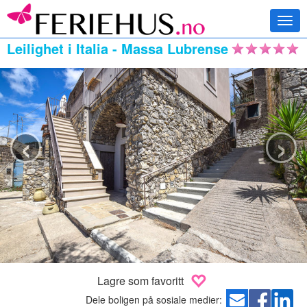
Togg
navi
Leilighet i Italia - Massa Lubrense
‹
›
Lagre som favoritt
Dele boligen på sosiale medier: