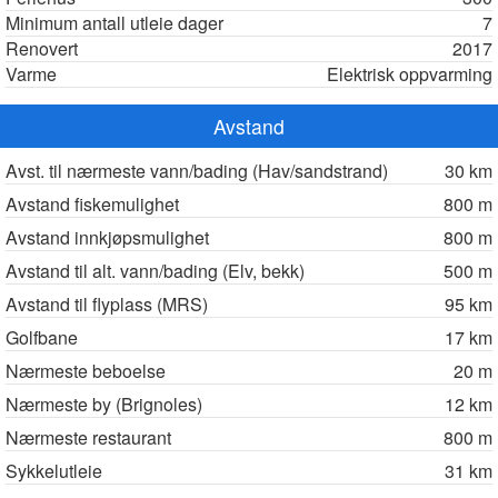
Minimum antall utleie dager
7
Renovert
2017
Varme
Elektrisk oppvarming
Avstand
Avst. til nærmeste vann/bading (Hav/sandstrand)
30 km
Avstand fiskemulighet
800 m
Avstand innkjøpsmulighet
800 m
Avstand til alt. vann/bading (Elv, bekk)
500 m
Avstand til flyplass (MRS)
95 km
Golfbane
17 km
Nærmeste beboelse
20 m
Nærmeste by (Brignoles)
12 km
Nærmeste restaurant
800 m
Sykkelutleie
31 km