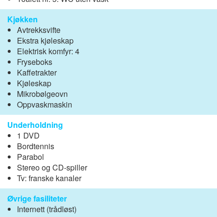
Kjøkken
Avtrekksvifte
Ekstra kjøleskap
Elektrisk komfyr: 4
Fryseboks
Kaffetrakter
Kjøleskap
Mikrobølgeovn
Oppvaskmaskin
Underholdning
1 DVD
Bordtennis
Parabol
Stereo og CD-spiller
Tv: franske kanaler
Øvrige fasiliteter
Internett (trådløst)