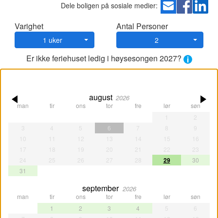
Dele boligen på sosiale medier:
Varighet
Antal Personer
1 uker
2
Er ikke feriehuset ledig i høysesongen 2027?
august
2026
man
tir
ons
tor
fre
lør
søn
1
2
3
4
5
6
7
8
9
10
11
12
13
14
15
16
17
18
19
20
21
22
23
24
25
26
27
28
29
30
31
september
2026
man
tir
ons
tor
fre
lør
søn
1
2
3
4
5
6