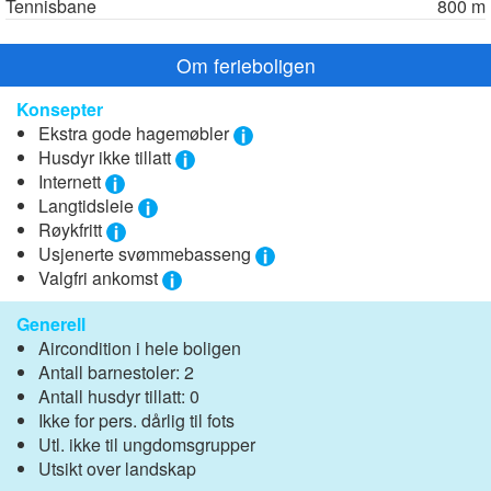
Tennisbane
800 m
Om ferieboligen
Konsepter
Ekstra gode hagemøbler
Husdyr ikke tillatt
Internett
Langtidsleie
Røykfritt
Usjenerte svømmebasseng
Valgfri ankomst
Generell
Aircondition i hele boligen
Antall barnestoler: 2
Antall husdyr tillatt: 0
Ikke for pers. dårlig til fots
Utl. ikke til ungdomsgrupper
Utsikt over landskap