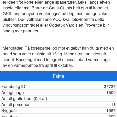
er ideelt for korte eller lange spaserturer, f.eks. langs elven
Issole eller mot Barre-de-Saint-Quinis helt opp til kapellet.
GR9-langturløypen venter også på deg med mange vakre
utsikter. Den velbalanserte AOC-kvalitetsvinen fra dette
vindyrkingsområdet eller Coteaux Varois en Provence blir
stadig mer populær.
Merknader: På forespørsel og mot et gebyr kan du ta med en
hund som veier maksimalt 15 kg. Håndklær kan leies på
stedet. Bassenget med integrert massasjebad varmes opp
av en varmepumpe fra april til oktober.
Fakta
Feriebolig ID
37737
Anlagt hage
1500
Antall gratis barn (0-4 år)
Antall personer
11
Byggeår
1987
Feriehus
300