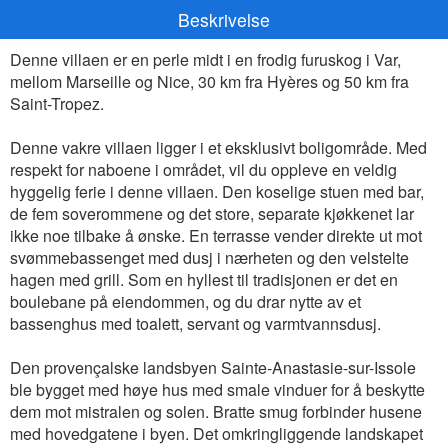
Beskrivelse
Denne villaen er en perle midt i en frodig furuskog i Var,
mellom Marseille og Nice, 30 km fra Hyères og 50 km fra
Saint-Tropez.
Denne vakre villaen ligger i et eksklusivt boligområde. Med
respekt for naboene i området, vil du oppleve en veldig
hyggelig ferie i denne villaen. Den koselige stuen med bar,
de fem soverommene og det store, separate kjøkkenet lar
ikke noe tilbake å ønske. En terrasse vender direkte ut mot
svømmebassenget med dusj i nærheten og den velstelte
hagen med grill. Som en hyllest til tradisjonen er det en
boulebane på eiendommen, og du drar nytte av et
bassenghus med toalett, servant og varmtvannsdusj.
Den provençalske landsbyen Sainte-Anastasie-sur-Issole
ble bygget med høye hus med smale vinduer for å beskytte
dem mot mistralen og solen. Bratte smug forbinder husene
med hovedgatene i byen. Det omkringliggende landskapet