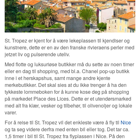
St. Tropez er kjent for å være lekeplassen til kjendiser og
kunstnere, dette er en av den franske rivieraens perler med
jetzet liv og pulserende uteliv.
Med flotte og luksuriøse butikker må du sette av noen timer
eller en dag til shopping, med bl.a. Chanel pop-up butikk
inne i et herskapshus, samt mange andre kjente
merkebutikker. Det skal sies at du ikke trenger å ha den
tykkeste lommeboken for å kunne kose deg på shopping
på markedet Place des Lices. Dette er et utendørsmarked
med alt fra klær, vesker og tilbehør, til olivenoljer og lokale
varer.
For å reise til St. Tropez vil det enkleste være å fly til
Nice
og ta seg videre derfra med enten bil eller tog. Det tar ca.
1,5 timer i bil til St. Tropez fra flyplassen i Nice. På den