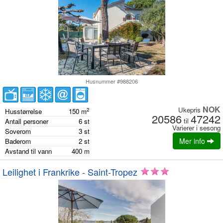
Husnummer #988206
NOK
Ukepris
2
Husstørrelse
150
m
20586
47242
til
Antall personer
6
st
Varierer i sesong
Soverom
3
st
Mer info
Baderom
2
st
Avstand til vann
400
m
Leilighet i Frankrike - Saint-Tropez