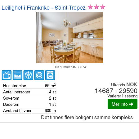
Leilighet i Frankrike - Saint-Tropez
Husnummer #780374
NOK
Ukepris
2
Husstørrelse
65
m
14687
29590
til
Antall personer
4
st
Varierer i sesong
Soverom
2
st
Mer info
Baderom
1
st
Avstand til vann
600
m
Det finnes flere boliger i samme kompleks