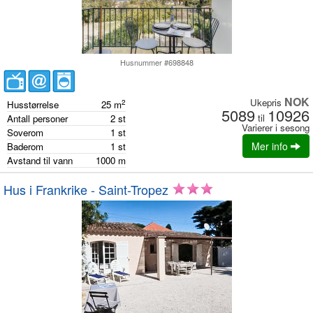
Husnummer #698848
NOK
Ukepris
2
Husstørrelse
25
m
5089
10926
til
Antall personer
2
st
Varierer i sesong
Soverom
1
st
Mer info
Baderom
1
st
Avstand til vann
1000
m
Hus i Frankrike - Saint-Tropez