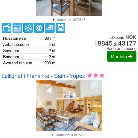
Husnummer #972648
NOK
Ukepris
2
Husstørrelse
80
m
18845
43177
til
Antall personer
4
st
Varierer i sesong
Soverom
2
st
Mer info
Baderom
2
st
Avstand til vann
200
m
Leilighet i Frankrike - Saint-Tropez
Husnummer #1915262