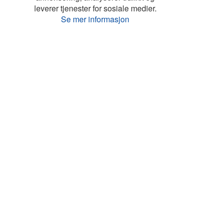
leverer tjenester for sosiale medier.
Se mer informasjon
Liste
Kart
Turistinfo
Favoritter
Topp land
Feriehus Danmark
Feriehus Frankrike
Feriehus Hellas
Feriehus Italia
Feriehus Kroatia
Feriehus Kypros