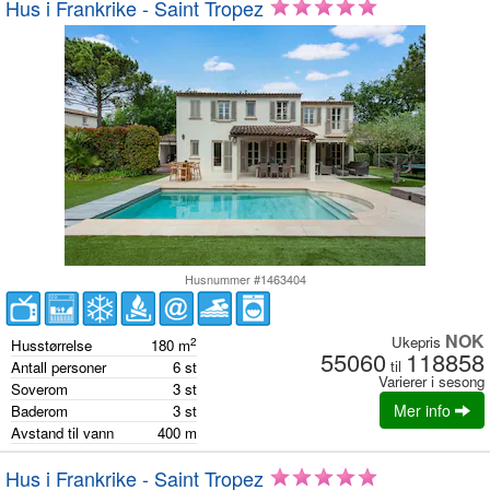
Hus i Frankrike - Saint Tropez
Husnummer #1463404
NOK
Ukepris
2
Husstørrelse
180
m
55060
118858
til
Antall personer
6
st
Varierer i sesong
Soverom
3
st
Mer info
Baderom
3
st
Avstand til vann
400
m
Hus i Frankrike - Saint Tropez