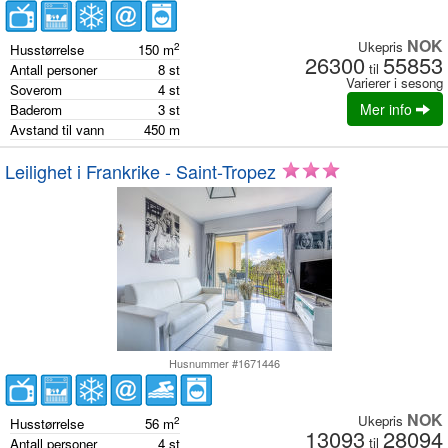
NOK
Ukepris
2
Husstørrelse
150
m
26300
55853
til
Antall personer
8
st
Varierer i sesong
Soverom
4
st
Mer info
Baderom
3
st
Avstand til vann
450
m
Leilighet i Frankrike - Saint-Tropez
Husnummer #1671446
NOK
Ukepris
2
Husstørrelse
56
m
13093
28094
til
Antall personer
4
st