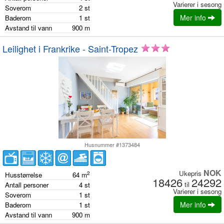
Varierer i sesong
Soverom
2
st
Mer info
Baderom
1
st
Avstand til vann
900
m
Leilighet i Frankrike - Saint-Tropez
Husnummer #1373484
NOK
Ukepris
2
Husstørrelse
64
m
18426
24292
til
Antall personer
4
st
Varierer i sesong
Soverom
1
st
Mer info
Baderom
1
st
Avstand til vann
900
m