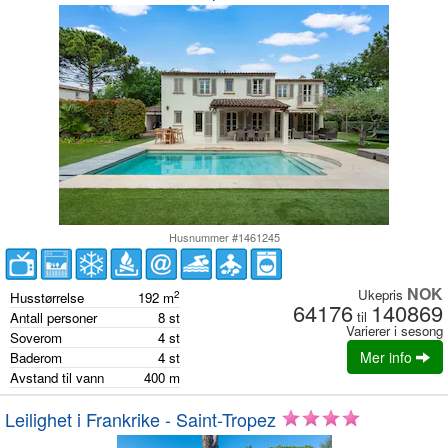
Husnummer #1461245
NOK
Ukepris
2
Husstørrelse
192
m
64176
140869
til
Antall personer
8
st
Varierer i sesong
Soverom
4
st
Mer info
Baderom
4
st
Avstand til vann
400
m
Leilighet i Frankrike - Saint-Tropez