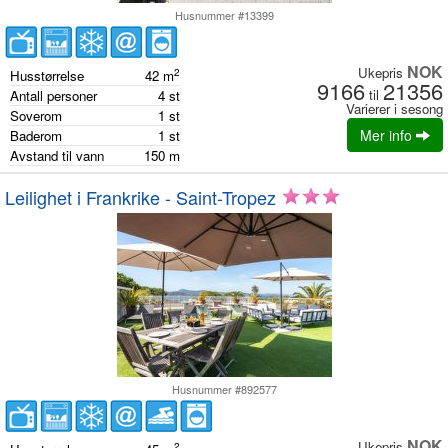
Husnummer #13399
NOK
Ukepris
2
Husstørrelse
42
m
9166
21356
til
Antall personer
4
st
Varierer i sesong
Soverom
1
st
Mer info
Baderom
1
st
Avstand til vann
150
m
Leilighet i Frankrike - Saint-Tropez
Husnummer #892577
NOK
Ukepris
2