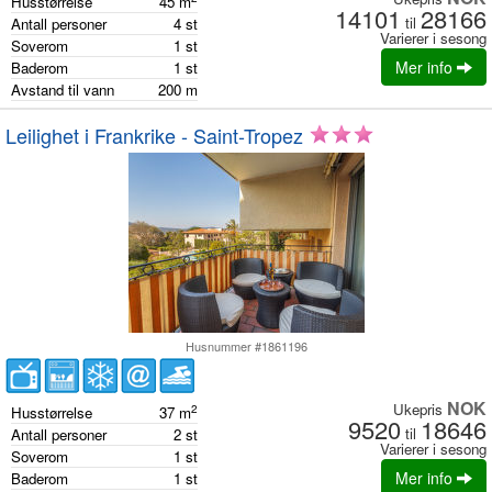
Husstørrelse
45
m
14101
28166
til
Antall personer
4
st
Varierer i sesong
Soverom
1
st
Mer info
Baderom
1
st
Avstand til vann
200
m
Leilighet i Frankrike - Saint-Tropez
Husnummer #1861196
NOK
Ukepris
2
Husstørrelse
37
m
9520
18646
til
Antall personer
2
st
Varierer i sesong
Soverom
1
st
Mer info
Baderom
1
st