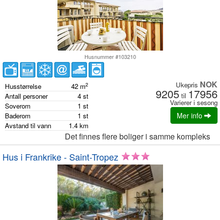
Husnummer #103210
NOK
Ukepris
2
Husstørrelse
42
m
9205
17956
til
Antall personer
4
st
Varierer i sesong
Soverom
1
st
Mer info
Baderom
1
st
Avstand til vann
1.4
km
Det finnes flere boliger i samme kompleks
Hus i Frankrike - Saint-Tropez