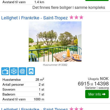
Avstand til vann
1.4
km
Det finnes flere boliger i samme kompleks
Leilighet i Frankrike - Saint-Tropez
Husnummer #13382
NOK
Ukepris
2
Husstørrelse
28
m
6915
14398
til
Antall personer
2
st
Varierer i sesong
Soverom
1
st
Mer info
Baderom
1
st
Avstand til vann
1000
m
Leilighet i Frankrike - Saint-Tropez