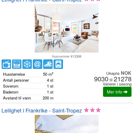
Husnummer #13388
NOK
Ukepris
2
Husstørrelse
50
m
9030
21278
til
Antall personer
4
st
Varierer i sesong
Soverom
1
st
Mer info
Baderom
1
st
Avstand til vann
200
m
Leilighet i Frankrike - Saint-Tropez