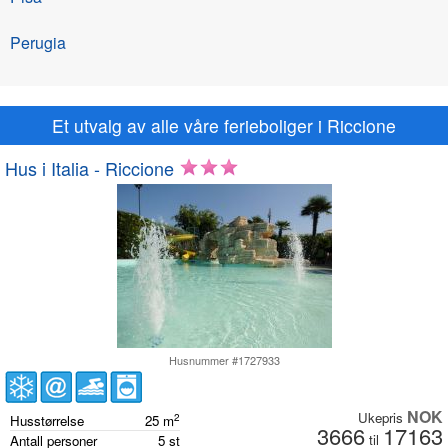
Perugia
Et utvalg av alle våre ferieboliger i Riccione
Hus i Italia - Riccione
Husnummer #1727933
NOK
Ukepris
2
Husstørrelse
25
m
3666
17163
til
Antall personer
5
st