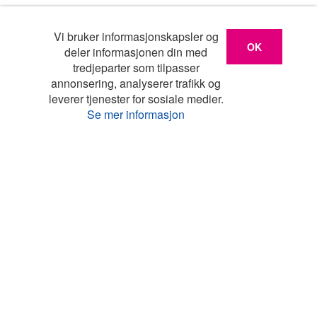
Vi bruker informasjonskapsler og
OK
deler informasjonen din med
tredjeparter som tilpasser
annonsering, analyserer trafikk og
leverer tjenester for sosiale medier.
Se mer informasjon
Liste
Kart
Turistinfo
Favoritter
Topp land
Feriehus Danmark
Feriehus Frankrike
Feriehus Hellas