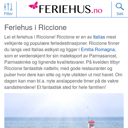
Filter
Søk
Feriehus i Riccione
Lei et feriehus i Riccione! Riccione er en av
Italias
mest
velkjente og populære feriedestinasjoner. Riccione finner
du langs ved Italias østkyst og ligger i
Emilia Romagna
,
som er verdenskjent for sin mateksport av Parmasanost,
Parmaskinke og lignende kvalitetsvarer. På kvelden tilbyr
Riccione fantastisk natteliv, med gode restauranter og
puber hvor dere kan sitte og nyte utsikten ut mot havet. Om
dagen kan man bl.a. nyte avslappende timer på de vakre
sandstrendene! Et fantastisk sted for hele familien!