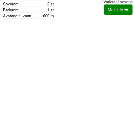
Varierer i sesong
Soverom
2
st
Mer info
Baderom
1
st
Avstand til vann
600
m