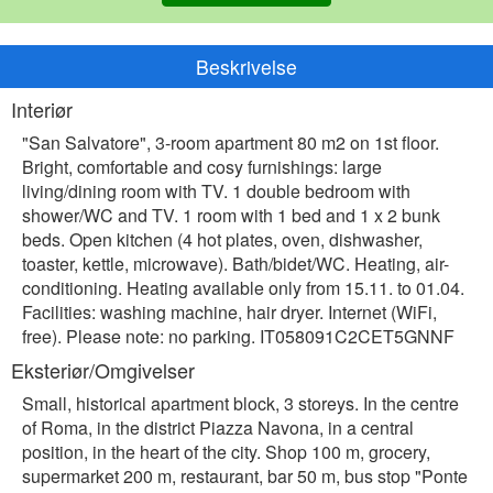
Beskrivelse
Interiør
"San Salvatore", 3-room apartment 80 m2 on 1st floor.
Bright, comfortable and cosy furnishings: large
living/dining room with TV. 1 double bedroom with
shower/WC and TV. 1 room with 1 bed and 1 x 2 bunk
beds. Open kitchen (4 hot plates, oven, dishwasher,
toaster, kettle, microwave). Bath/bidet/WC. Heating, air-
conditioning. Heating available only from 15.11. to 01.04.
Facilities: washing machine, hair dryer. Internet (WiFi,
free). Please note: no parking. IT058091C2CET5GNNF
Eksteriør/Omgivelser
Small, historical apartment block, 3 storeys. In the centre
of Roma, in the district Piazza Navona, in a central
position, in the heart of the city. Shop 100 m, grocery,
supermarket 200 m, restaurant, bar 50 m, bus stop "Ponte