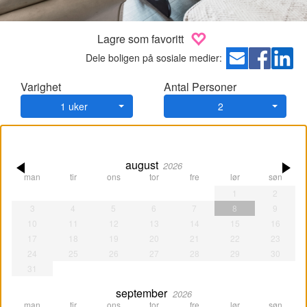
Lagre som favoritt
Dele boligen på sosiale medier:
Varighet
Antal Personer
1 uker
2
august
2026
man
tir
ons
tor
fre
lør
søn
1
2
3
4
5
6
7
8
9
10
11
12
13
14
15
16
17
18
19
20
21
22
23
24
25
26
27
28
29
30
31
september
2026
man
tir
ons
tor
fre
lør
søn