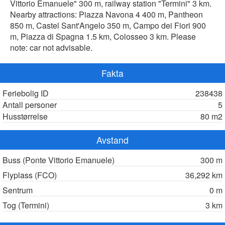
Vittorio Emanuele" 300 m, railway station "Termini" 3 km.
Nearby attractions: Piazza Navona 4 400 m, Pantheon
850 m, Castel Sant'Angelo 350 m, Campo dei Fiori 900
m, Piazza di Spagna 1.5 km, Colosseo 3 km. Please
note: car not advisable.
Fakta
Feriebolig ID
238438
Antall personer
5
Husstørrelse
80 m2
Avstand
Buss (Ponte Vittorio Emanuele)
300 m
Flyplass (FCO)
36,292 km
Sentrum
0 m
Tog (Termini)
3 km