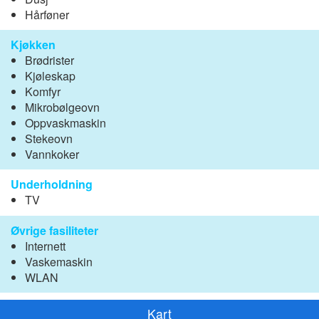
Hårføner
Kjøkken
Brødrister
Kjøleskap
Komfyr
Mikrobølgeovn
Oppvaskmaskin
Stekeovn
Vannkoker
Underholdning
TV
Øvrige fasiliteter
Internett
Vaskemaskin
WLAN
Kart