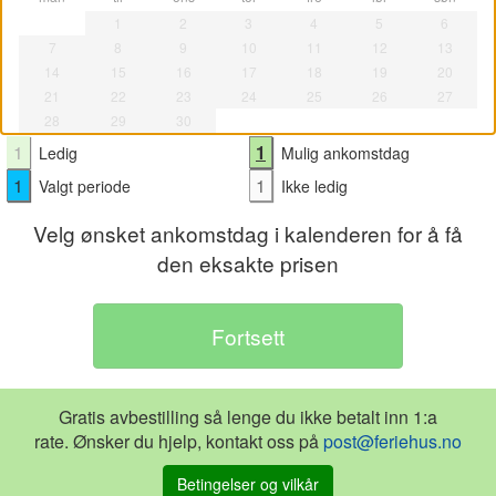
1
2
3
4
5
6
7
8
9
10
11
12
13
14
15
16
17
18
19
20
21
22
23
24
25
26
27
28
29
30
1
1
Ledig
Mulig ankomstdag
1
1
Valgt periode
Ikke ledig
Velg ønsket ankomstdag i kalenderen for å få
den eksakte prisen
Gratis avbestilling så lenge du ikke betalt inn 1:a
rate. Ønsker du hjelp, kontakt oss på
post@feriehus.no
Betingelser og vilkår