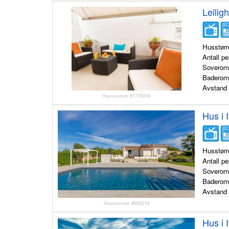
Leiligh
Husstørr
Antall p
Sovero
Badero
Avstand 
Husnummer #1778009
Hus i 
Husstørr
Antall p
Sovero
Badero
Avstand 
Husnummer #993216
Hus i 