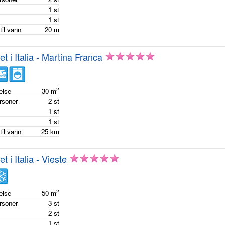
m
1
st
m
1
st
til vann
20
m
et i Italia - Martina Franca
2
else
30
m
ersoner
2
st
m
1
st
m
1
st
til vann
25
km
et i Italia - Vieste
2
else
50
m
ersoner
3
st
m
2
st
m
1
st