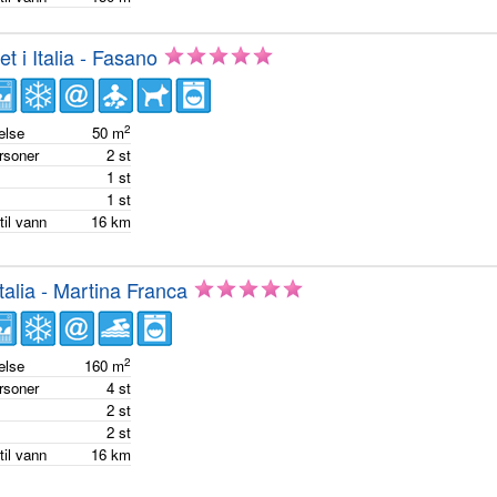
et i Italia - Fasano
2
else
50
m
ersoner
2
st
m
1
st
m
1
st
til vann
16
km
Italia - Martina Franca
2
else
160
m
ersoner
4
st
m
2
st
m
2
st
til vann
16
km