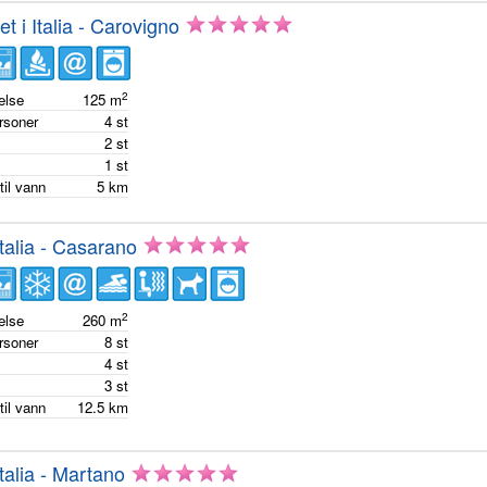
et i Italia - Carovigno
2
else
125
m
ersoner
4
st
m
2
st
m
1
st
til vann
5
km
Italia - Casarano
2
else
260
m
ersoner
8
st
m
4
st
m
3
st
til vann
12.5
km
Italia - Martano