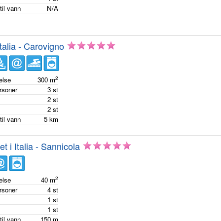
til vann
N/A
Italia - Carovigno
2
else
300
m
ersoner
3
st
m
2
st
m
2
st
til vann
5
km
et i Italia - Sannicola
2
else
40
m
ersoner
4
st
m
1
st
m
1
st
til vann
150
m