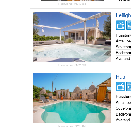
Husnummer #1777968
Leiligh
Husstørr
Antall p
Sovero
Badero
Avstand 
Husnummer #1741293
Hus i 
Husstørr
Antall p
Sovero
Badero
Avstand 
Husnummer #1741291