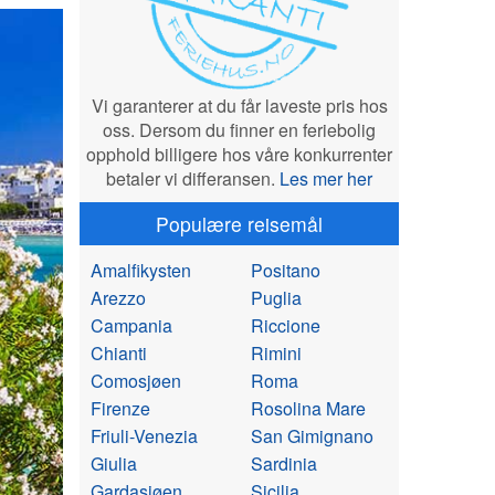
Vi garanterer at du får laveste pris hos
oss. Dersom du finner en feriebolig
opphold billigere hos våre konkurrenter
betaler vi differansen.
Les mer her
Populære reisemål
Amalfikysten
Positano
Arezzo
Puglia
Campania
Riccione
Chianti
Rimini
Comosjøen
Roma
Firenze
Rosolina Mare
Friuli-Venezia
San Gimignano
Giulia
Sardinia
Gardasjøen
Sicilia