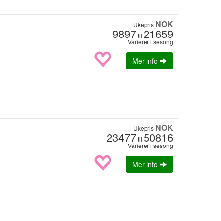
NOK
Ukepris
9897
21659
til
Varierer i sesong
Mer info
NOK
Ukepris
23477
50816
til
Varierer i sesong
Mer info