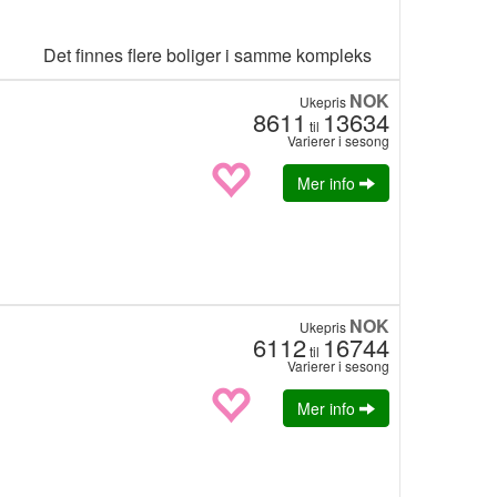
Det finnes flere boliger i samme kompleks
NOK
Ukepris
8611
13634
til
Varierer i sesong
Mer info
NOK
Ukepris
6112
16744
til
Varierer i sesong
Mer info