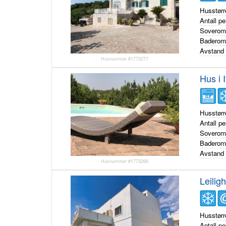
Husstørr
Antall p
Sovero
Badero
Avstand 
Husnummer #1773277
Hus i 
Husstørr
Antall p
Sovero
Badero
Avstand 
Husnummer #1773266
Leiligh
Husstørr
Antall p