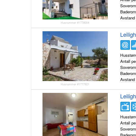
Sovero
Badero
Avstand 
Husnummer #1778004
Leiligh
Husstørr
Antall p
Sovero
Badero
Avstand 
Husnummer #1777921
Leiligh
Husstørr
Antall p
Sovero
Badero