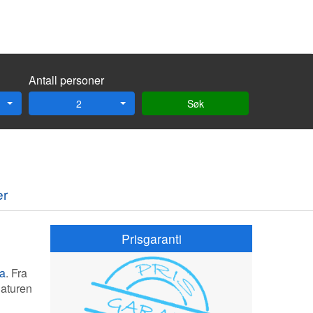
Antall personer
2
Søk
er
Prisgaranti
ia
. Fra
 naturen