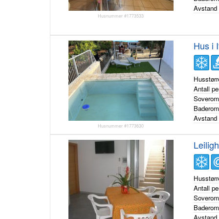
Avstand 
Husnummer #1773533
Hus i 
Husstørr
Antall p
Sovero
Badero
Avstand 
Husnummer #1773630
Leiligh
Husstørr
Antall p
Sovero
Badero
Avstand 