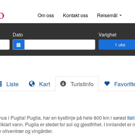
Om oss
Kontakt oss
Reisemål
Dato
Varighet
1 uke
Liste
Kart
Turistinfo
Favoritt
ehus i Puglia! Puglia, har en kystlinje på hele 800 km i sørøst
Ital
lklart vann. Puglia er stedet for sol og gjestfrihet. I innlandet er
 oliventrær og vingårder.