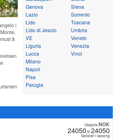
Genova
Siena
Lazio
Sorrento
Lido
Toscana
angelo i
Lido di Jesolo
Umbria
 Monte,
VE
Veneto
t must å
Liguria
Venezia
Lucca
Vinci
levelsen
Milano
te
Napoli
Pisa
Perugia
turismen
NOK
Ukepris
24050
24050
til
Varierer i sesong