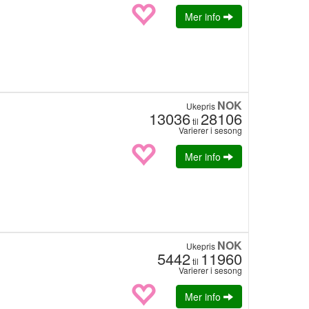
Mer info
NOK
Ukepris
13036
28106
til
Varierer i sesong
Mer info
NOK
Ukepris
5442
11960
til
Varierer i sesong
Mer info