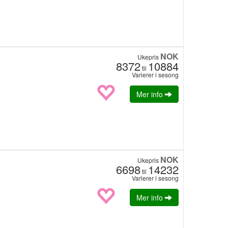
NOK
Ukepris
8372
10884
til
Varierer i sesong
Mer info
NOK
Ukepris
6698
14232
til
Varierer i sesong
Mer info