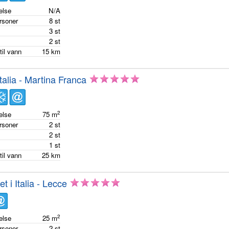
else
N/A
ersoner
8
st
m
3
st
m
2
st
til vann
15
km
Italia - Martina Franca
2
else
75
m
ersoner
2
st
m
2
st
m
1
st
til vann
25
km
et i Italia - Lecce
2
else
25
m
ersoner
2
st