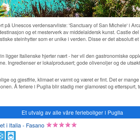
rert på Unescos verdensarvliste: 'Sanctuary of San Michele' i Arc
 destinasjon og et mesterverk av middelaldersk kunst. Castle del
teristiske steinhytter som er unike i verden. Disse er det absolutt e
in ligger Italienske hjerter nært - her vil den gastronomiske opp
ne. Ingredienser er lokalprodusert; gode olivenoljer og de utsøk
lige og gjestfrie, klimaet er varmt og været er fint. Det er mange
onen. Å feriere i Puglia blir stadig mer glamorøst og etterspurt, 
Et utvalg av alle våre ferieboliger i Puglia
et i Italia - Fasano