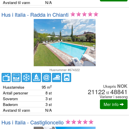
Avstand til vann
N/A
Hus i Italia - Radda in Chianti
Husnummer #674322
NOK
Ukepris
2
Husstørrelse
95
m
21122
48841
til
Antall personer
8
st
Varierer i sesong
Soverom
3
st
Mer info
Baderom
3
st
Avstand til vann
N/A
Hus i Italia - Castiglioncello