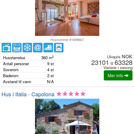
Husnummer #1659667
NOK
Ukepris
2
Husstørrelse
360
m
23101
63328
til
Antall personer
9
st
Varierer i sesong
Soverom
4
st
Mer info
Baderom
2
st
Avstand til vann
N/A
Hus i Italia - Capolona