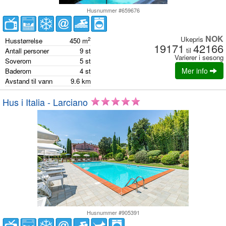
Husnummer #659676
NOK
Ukepris
2
Husstørrelse
450
m
19171
42166
til
Antall personer
9
st
Varierer i sesong
Soverom
5
st
Mer info
Baderom
4
st
Avstand til vann
9.6
km
Hus i Italia - Larciano
Husnummer #905391