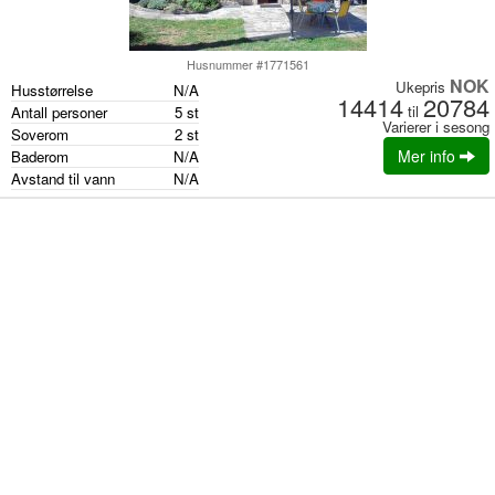
Husnummer #1771561
NOK
Ukepris
Husstørrelse
N/A
14414
20784
til
Antall personer
5
st
Varierer i sesong
Soverom
2
st
Mer info
Baderom
N/A
Avstand til vann
N/A