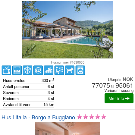
Husnummer #1630035
NOK
Ukepris
2
Husstørrelse
300
m
77075
95061
til
Antall personer
6
st
Varierer i sesong
Soverom
3
st
Mer info
Baderom
4
st
Avstand til vann
15
km
Hus i Italia - Borgo a Buggiano