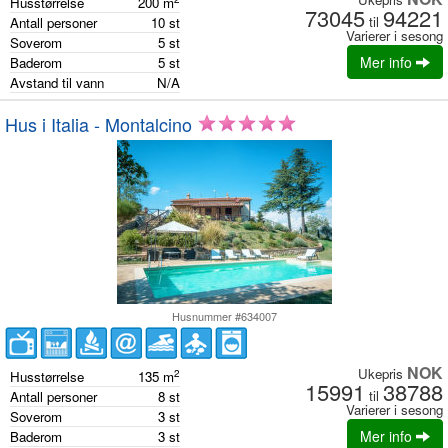
Husstørrelse
200
m
73045
94221
til
Antall personer
10
st
Varierer i sesong
Soverom
5
st
Mer info
Baderom
5
st
Avstand til vann
N/A
Hus i Italia - Montalcino
Husnummer #634007
NOK
Ukepris
2
Husstørrelse
135
m
15991
38788
til
Antall personer
8
st
Varierer i sesong
Soverom
3
st
Mer info
Baderom
3
st