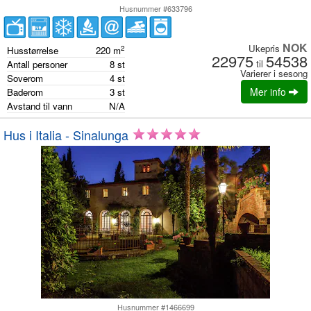
Husnummer #633796
NOK
Ukepris
2
Husstørrelse
220
m
22975
54538
til
Antall personer
8
st
Varierer i sesong
Soverom
4
st
Mer info
Baderom
3
st
Avstand til vann
N/A
Hus i Italia - Sinalunga
Husnummer #1466699