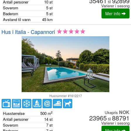
35461
92899
til
Antall personer
10
st
Varierer i sesong
Soverom
5
st
Mer info
Baderom
5
st
Avstand til vann
45
km
Hus i Italia - Capannori
Husnummer #1612217
NOK
Ukepris
2
Husstørrelse
500
m
23965
88791
til
Antall personer
14
st
Varierer i sesong
Soverom
7
st
Mer info
Baderom
7
st