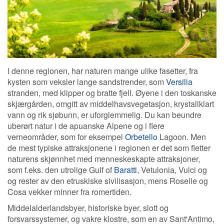
I denne regionen, har naturen mange ulike fasetter, fra
kysten som veksler lange sandstrender, som
Versilia
stranden, med klipper og bratte fjell. Øyene i den toskanske
skjærgården, omgitt av middelhavsvegetasjon, krystallklart
vann og rik sjøbunn, er uforglemmelig. Du kan beundre
uberørt natur i de apuanske Alpene og i flere
verneområder, som for eksempel
Orbetello
Lagoon. Men
de mest typiske attraksjonene i regionen er det som fletter
naturens skjønnhet med menneskeskapte attraksjoner,
som f.eks. den utrolige Gulf of
Baratti
, Vetulonia, Vulci og
og rester av den etruskiske sivilisasjon, mens Roselle og
Cosa vekker minner fra romertiden.
Middelalderlandsbyer, historiske byer, slott og
forsvarssystemer, og vakre klostre, som en av Sant'Antimo,