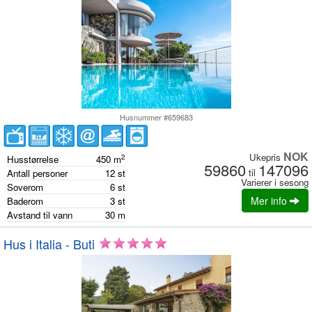
Husnummer #659683
NOK
Ukepris
2
Husstørrelse
450
m
59860
147096
til
Antall personer
12
st
Varierer i sesong
Soverom
6
st
Mer info
Baderom
3
st
Avstand til vann
30
m
Hus i Italia - Buti