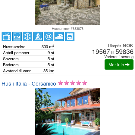
Husnummer #633878
NOK
Ukepris
2
Husstørrelse
300
m
19567
59836
til
Antall personer
9
st
Varierer i sesong
Soverom
5
st
Mer info
Baderom
5
st
Avstand til vann
35
km
Hus i Italia - Corsanico