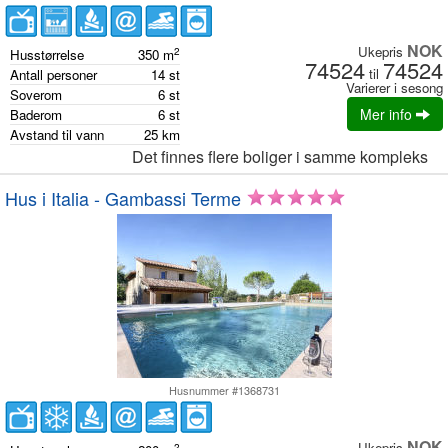
NOK
Ukepris
2
Husstørrelse
350
m
74524
74524
til
Antall personer
14
st
Varierer i sesong
Soverom
6
st
Mer info
Baderom
6
st
Avstand til vann
25
km
Det finnes flere boliger i samme kompleks
Hus i Italia - Gambassi Terme
Husnummer #1368731
NOK
Ukepris
2