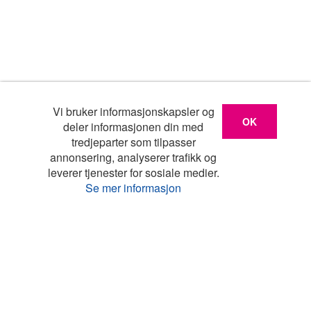
Vi bruker informasjonskapsler og
OK
deler informasjonen din med
tredjeparter som tilpasser
annonsering, analyserer trafikk og
leverer tjenester for sosiale medier.
Se mer informasjon
Liste
Kart
Turistinfo
Favoritter
Topp land
Feriehus Danmark