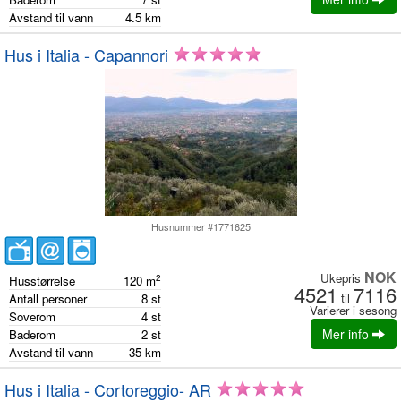
Avstand til vann
4.5
km
Hus i Italia - Capannori
Husnummer #1771625
NOK
Ukepris
2
Husstørrelse
120
m
4521
7116
til
Antall personer
8
st
Varierer i sesong
Soverom
4
st
Mer info
Baderom
2
st
Avstand til vann
35
km
Hus i Italia - Cortoreggio- AR