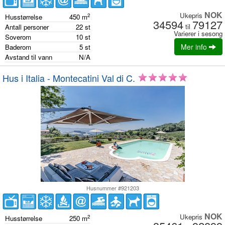
NOK
Ukepris
2
Husstørrelse
450
m
34594
79127
til
Antall personer
22
st
Varierer i sesong
Soverom
10
st
Mer info
Baderom
5
st
Avstand til vann
N/A
Hus i Italia - Montecatini Val di C.
Husnummer #921203
NOK
Ukepris
2
Husstørrelse
250
m