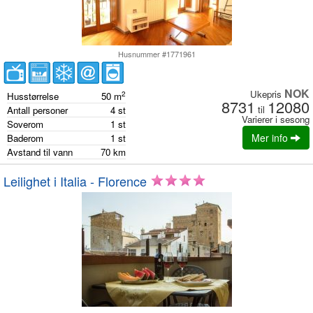
Husnummer #1771961
NOK
Ukepris
2
Husstørrelse
50
m
8731
12080
til
Antall personer
4
st
Varierer i sesong
Soverom
1
st
Mer info
Baderom
1
st
Avstand til vann
70
km
Leilighet i Italia - Florence