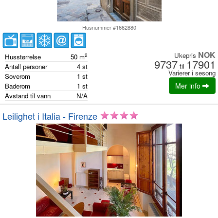
Husnummer #1662880
NOK
Ukepris
2
Husstørrelse
50
m
9737
17901
til
Antall personer
4
st
Varierer i sesong
Soverom
1
st
Mer info
Baderom
1
st
Avstand til vann
N/A
Leilighet i Italia - Firenze