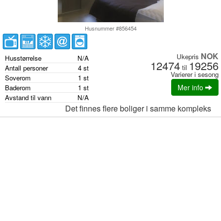
Husnummer #856454
NOK
Ukepris
Husstørrelse
N/A
12474
19256
til
Antall personer
4
st
Varierer i sesong
Soverom
1
st
Mer info
Baderom
1
st
Avstand til vann
N/A
Det finnes flere boliger i samme kompleks