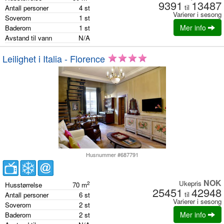
9391
13487
til
Antall personer
4
st
Varierer i sesong
Soverom
1
st
Mer info
Baderom
1
st
Avstand til vann
N/A
Leilighet i Italia - Florence
Husnummer #687791
NOK
Ukepris
2
Husstørrelse
70
m
25451
42948
til
Antall personer
6
st
Varierer i sesong
Soverom
2
st
Mer info
Baderom
2
st