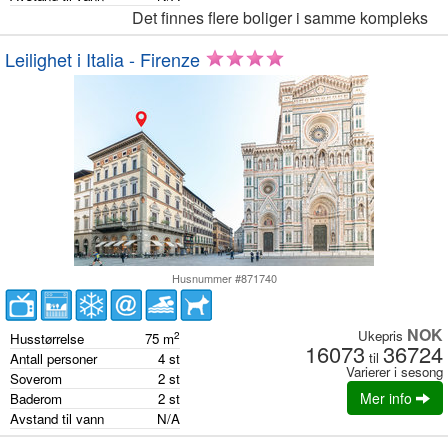
Det finnes flere boliger i samme kompleks
Leilighet i Italia - Firenze
Husnummer #871740
NOK
Ukepris
2
Husstørrelse
75
m
16073
36724
til
Antall personer
4
st
Varierer i sesong
Soverom
2
st
Mer info
Baderom
2
st
Avstand til vann
N/A