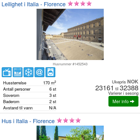
Leilighet i Italia - Florence
Husnummer #1452543
NOK
Ukepris
2
Husstørrelse
170
m
23161
32388
til
Antall personer
6
st
Varierer i sesong
Soverom
3
st
Mer info
Baderom
2
st
Avstand til vann
N/A
Hus i Italia - Florence