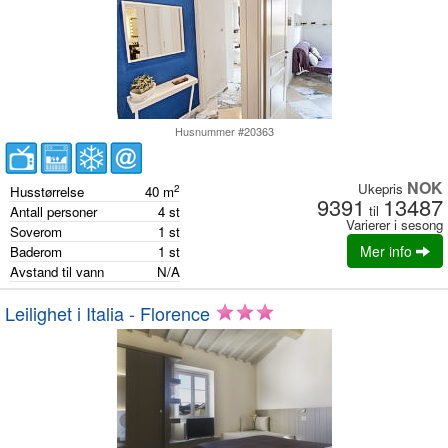
Husnummer #20363
NOK
Ukepris
2
Husstørrelse
40
m
9391
13487
til
Antall personer
4
st
Varierer i sesong
Soverom
1
st
Mer info
Baderom
1
st
Avstand til vann
N/A
Leilighet i Italia - Florence