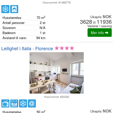
Husnummer #1368776
NOK
Ukepris
2
Husstørrelse
70
m
3628
11936
til
Antall personer
2
st
Varierer i sesong
Soverom
N/A
Mer info
Baderom
1
st
Avstand til vann
94
km
Leilighet i Italia - Florence
Husnummer #20330
NOK
Ukepris
2
Husstørrelse
50
m