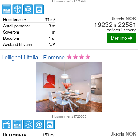
Husnummer #1771978
NOK
Ukepris
2
Husstørrelse
33
m
19232
22581
til
Antall personer
3
st
Varierer i sesong
Soverom
1
st
Mer info
Baderom
1
st
Avstand til vann
N/A
Leilighet i Italia - Florence
Husnummer #1720355
NOK
Ukepris
2
Husstørrelse
150
m