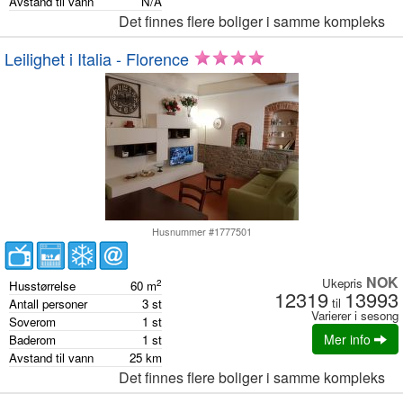
Avstand til vann
N/A
Det finnes flere boliger i samme kompleks
Leilighet i Italia - Florence
Husnummer #1777501
NOK
Ukepris
2
Husstørrelse
60
m
12319
13993
til
Antall personer
3
st
Varierer i sesong
Soverom
1
st
Mer info
Baderom
1
st
Avstand til vann
25
km
Det finnes flere boliger i samme kompleks