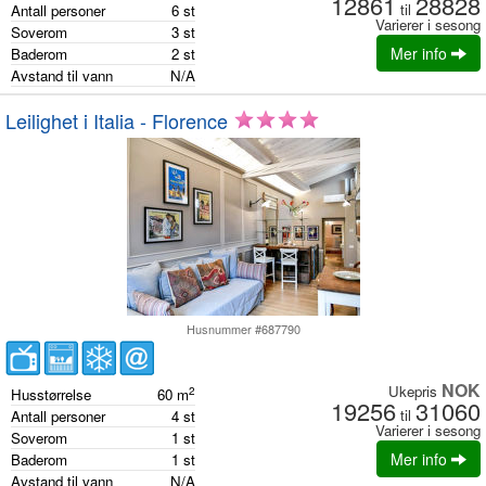
12861
28828
til
Antall personer
6
st
Varierer i sesong
Soverom
3
st
Mer info
Baderom
2
st
Avstand til vann
N/A
Leilighet i Italia - Florence
Husnummer #687790
NOK
Ukepris
2
Husstørrelse
60
m
19256
31060
til
Antall personer
4
st
Varierer i sesong
Soverom
1
st
Mer info
Baderom
1
st
Avstand til vann
N/A