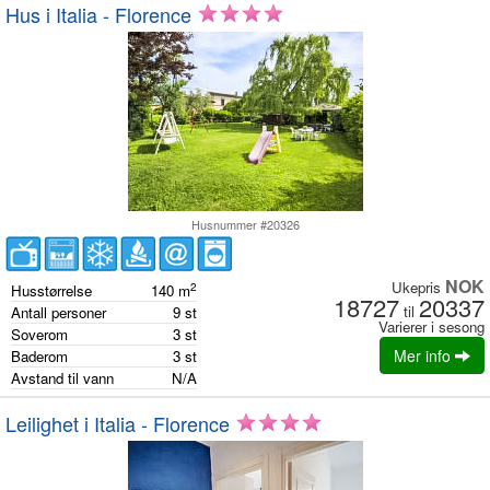
Hus i Italia - Florence
Husnummer #20326
NOK
Ukepris
2
Husstørrelse
140
m
18727
20337
til
Antall personer
9
st
Varierer i sesong
Soverom
3
st
Mer info
Baderom
3
st
Avstand til vann
N/A
Leilighet i Italia - Florence