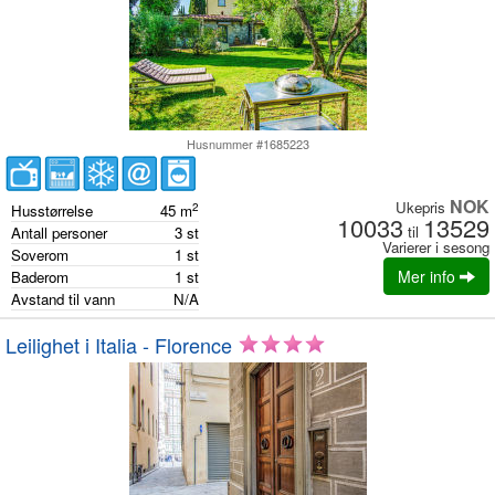
Husnummer #1685223
NOK
Ukepris
2
Husstørrelse
45
m
10033
13529
til
Antall personer
3
st
Varierer i sesong
Soverom
1
st
Mer info
Baderom
1
st
Avstand til vann
N/A
Leilighet i Italia - Florence