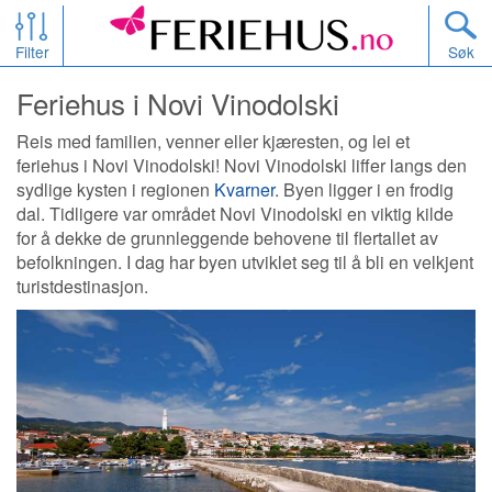
Filter
Søk
Feriehus i Novi Vinodolski
Reis med familien, venner eller kjæresten, og lei et
feriehus i Novi Vinodolski! Novi Vinodolski liffer langs den
sydlige kysten i regionen
Kvarner
. Byen ligger i en frodig
dal. Tidligere var området Novi Vinodolski en viktig kilde
for å dekke de grunnleggende behovene til flertallet av
befolkningen. I dag har byen utviklet seg til å bli en velkjent
turistdestinasjon.