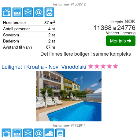
Husnummer #1568512
NOK
Ukepris
2
Husstørrelse
87
m
11368
24776
til
Antall personer
4
st
Varierer i sesong
Soverom
2
st
Mer info
Baderom
2
st
Avstand til vann
87
m
Det finnes flere boliger i samme kompleks
Leilighet i Kroatia - Novi Vinodolski
Husnummer #1782911