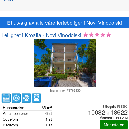
Et utvalg av alle våre ferieboliger i Novi Vinodolski
Leilighet i Kroatia - Novi Vinodolski
Husnummer #1782933
NOK
Ukepris
2
Husstørrelse
65
m
10082
18622
til
Antall personer
6
st
Varierer i sesong
Soverom
1
st
Mer info
Baderom
1
st