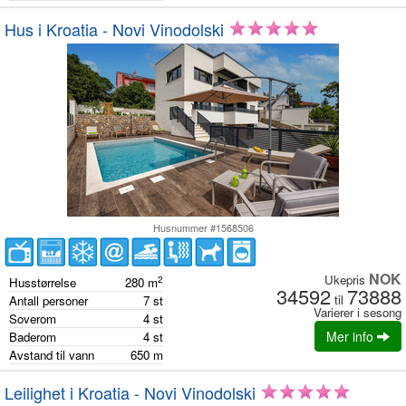
Hus i Kroatia - Novi Vinodolski
Husnummer #1568506
NOK
Ukepris
2
Husstørrelse
280
m
34592
73888
til
Antall personer
7
st
Varierer i sesong
Soverom
4
st
Mer info
Baderom
4
st
Avstand til vann
650
m
Leilighet i Kroatia - Novi Vinodolski