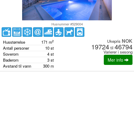
Husnummer #529004
NOK
Ukepris
2
Husstørrelse
171
m
19724
46794
til
Antall personer
10
st
Varierer i sesong
Soverom
4
st
Mer info
Baderom
3
st
Avstand til vann
300
m