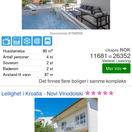
Husnummer #1568508
NOK
Ukepris
2
Husstørrelse
80
m
11681
26352
til
Antall personer
4
st
Varierer i sesong
Soverom
2
st
Mer info
Baderom
2
st
Avstand til vann
87
m
Det finnes flere boliger i samme kompleks
Leilighet i Kroatia - Novi Vinodolski