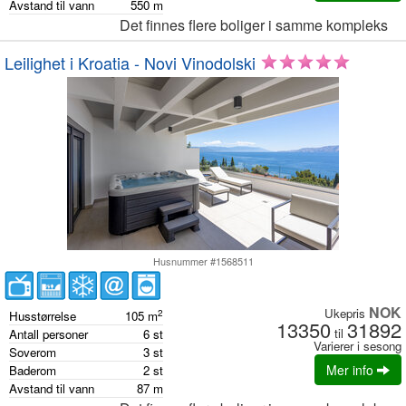
Avstand til vann
550
m
Det finnes flere boliger i samme kompleks
Leilighet i Kroatia - Novi Vinodolski
Husnummer #1568511
NOK
Ukepris
2
Husstørrelse
105
m
13350
31892
til
Antall personer
6
st
Varierer i sesong
Soverom
3
st
Mer info
Baderom
2
st
Avstand til vann
87
m