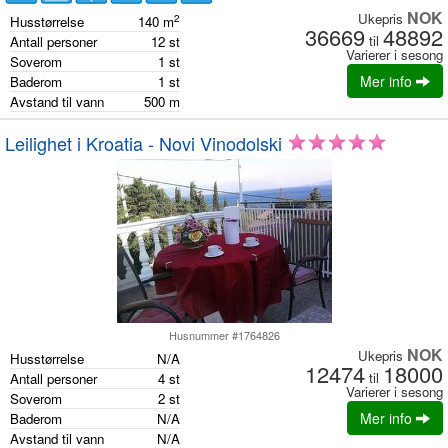
NOK
Ukepris
2
Husstørrelse
140
m
36669
48892
til
Antall personer
12
st
Varierer i sesong
Soverom
1
st
Mer info
Baderom
1
st
Avstand til vann
500
m
Leilighet i Kroatia - Novi Vinodolski
Husnummer #1764826
NOK
Ukepris
Husstørrelse
N/A
12474
18000
til
Antall personer
4
st
Varierer i sesong
Soverom
2
st
Mer info
Baderom
N/A
Avstand til vann
N/A