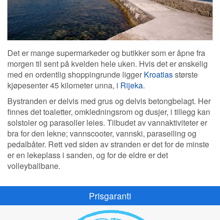
Det er mange supermarkeder og butikker som er åpne fra
morgen til sent på kvelden hele uken. Hvis det er ønskelig
med en ordentlig shoppingrunde ligger
Kroatias
største
kjøpesenter 45 kilometer unna, i
Rijeka
.
Bystranden er delvis med grus og delvis betongbelagt. Her
finnes det toaletter, omkledningsrom og dusjer, i tillegg kan
solstoler og parasoller leies. Tilbudet av vannaktiviteter er
bra for den lekne; vannscooter, vannski, paraseiling og
pedalbåter. Rett ved siden av stranden er det for de minste
er en lekeplass i sanden, og for de eldre er det
volleyballbane.
Prisgaranti