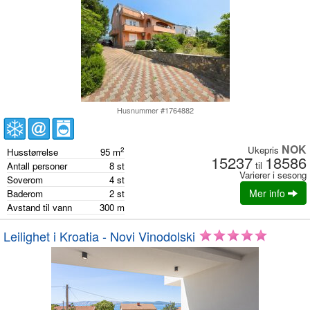
Husnummer #1764882
NOK
Ukepris
2
Husstørrelse
95
m
15237
18586
til
Antall personer
8
st
Varierer i sesong
Soverom
4
st
Mer info
Baderom
2
st
Avstand til vann
300
m
Leilighet i Kroatia - Novi Vinodolski