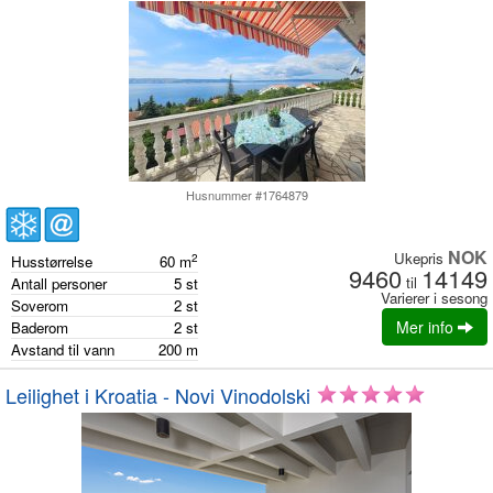
Husnummer #1764879
NOK
Ukepris
2
Husstørrelse
60
m
9460
14149
til
Antall personer
5
st
Varierer i sesong
Soverom
2
st
Mer info
Baderom
2
st
Avstand til vann
200
m
Leilighet i Kroatia - Novi Vinodolski