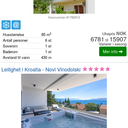
Husnummer #1782912
NOK
Ukepris
2
Husstørrelse
85
m
6781
15907
til
Antall personer
6
st
Varierer i sesong
Soverom
1
st
Mer info
Baderom
1
st
Avstand til vann
430
m
Leilighet i Kroatia - Novi Vinodolski