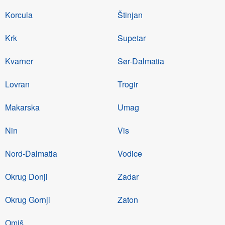
Korcula
Štinjan
Krk
Supetar
Kvarner
Sør-Dalmatia
Lovran
Trogir
Makarska
Umag
Nin
Vis
Nord-Dalmatia
Vodice
Okrug Donji
Zadar
Okrug Gornji
Zaton
Omiš