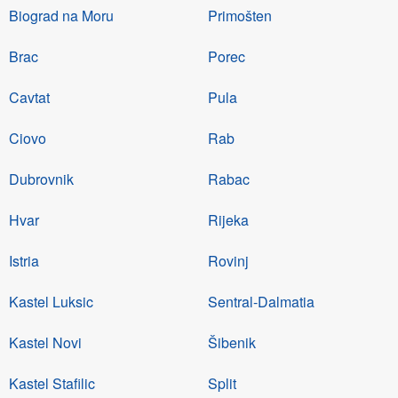
Biograd na Moru
Primošten
Brac
Porec
Cavtat
Pula
Ciovo
Rab
Dubrovnik
Rabac
Hvar
Rijeka
Istria
Rovinj
Kastel Luksic
Sentral-Dalmatia
Kastel Novi
Šibenik
Kastel Stafilic
Split