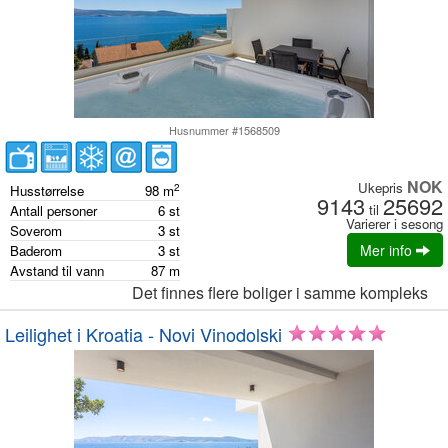
Husnummer #1568509
NOK
Ukepris
2
Husstørrelse
98
m
9143
25692
til
Antall personer
6
st
Varierer i sesong
Soverom
3
st
Mer info
Baderom
3
st
Avstand til vann
87
m
Det finnes flere boliger i samme kompleks
Leilighet i Kroatia - Novi Vinodolski