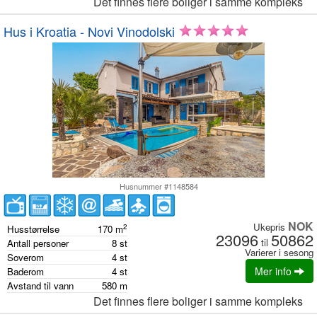
Det finnes flere boliger i samme kompleks
Hus i Kroatia - Novi Vinodolski
Husnummer #1148584
NOK
Ukepris
2
Husstørrelse
170
m
23096
50862
til
Antall personer
8
st
Varierer i sesong
Soverom
4
st
Mer info
Baderom
4
st
Avstand til vann
580
m
Det finnes flere boliger i samme kompleks