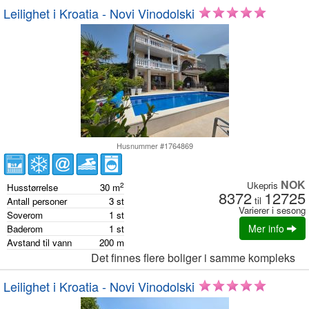
Leilighet i Kroatia - Novi Vinodolski
Husnummer #1764869
NOK
Ukepris
2
Husstørrelse
30
m
8372
12725
til
Antall personer
3
st
Varierer i sesong
Soverom
1
st
Mer info
Baderom
1
st
Avstand til vann
200
m
Det finnes flere boliger i samme kompleks
Leilighet i Kroatia - Novi Vinodolski