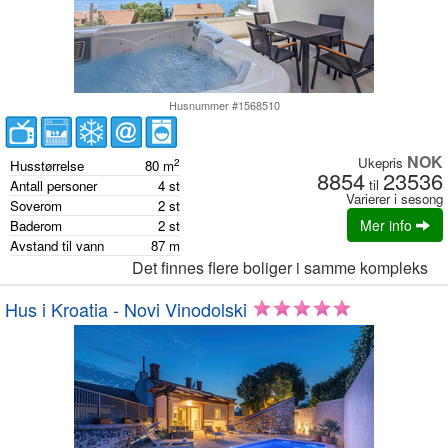
Husnummer #1568510
NOK
Ukepris
2
Husstørrelse
80
m
8854
23536
til
Antall personer
4
st
Varierer i sesong
Soverom
2
st
Mer info
Baderom
2
st
Avstand til vann
87
m
Det finnes flere boliger i samme kompleks
Hus i Kroatia - Novi Vinodolski