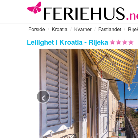
Forside
Kroatia
Kvarner
Fastlandet
Rije
Leilighet i Kroatia - Rijeka
‹