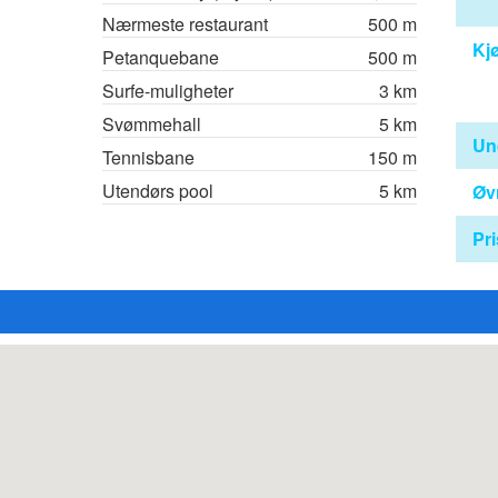
Nærmeste restaurant
500 m
Kj
Petanquebane
500 m
Surfe-muligheter
3 km
Svømmehall
5 km
Un
Tennisbane
150 m
Utendørs pool
5 km
Øvr
Pri