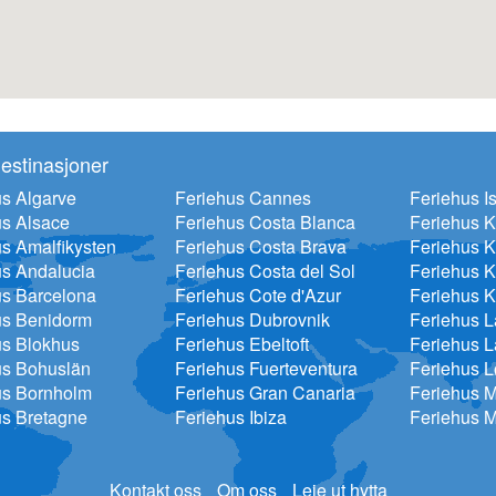
estinasjoner
s Algarve
Feriehus Cannes
Feriehus Is
us Alsace
Feriehus Costa Blanca
Feriehus 
s Amalfikysten
Feriehus Costa Brava
Feriehus K
us Andalucia
Feriehus Costa del Sol
Feriehus K
us Barcelona
Feriehus Cote d'Azur
Feriehus K
us Benidorm
Feriehus Dubrovnik
Feriehus 
us Blokhus
Feriehus Ebeltoft
Feriehus L
us Bohuslän
Feriehus Fuerteventura
Feriehus 
us Bornholm
Feriehus Gran Canaria
Feriehus 
us Bretagne
Feriehus Ibiza
Feriehus M
Kontakt oss
Om oss
Leie ut hytta