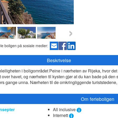
›
le boligen på sosiale medier:
Beskrivelse
leiligheten i boligområdet Peine i nærheten av Rijeka, hvor det 
 over havet, og nærheten til kysten gjør at du kan bade på den st
ers gange unna. Nærheten til de omkringliggende turiststedene, 
Om ferieboligen
nsepter
All inclusive
Internett