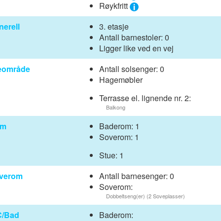
Røykfritt
nerell
3. etasje
Antall barnestoler: 0
Ligger like ved en vej
eområde
Antall solsenger: 0
Hagemøbler
Terrasse el. lignende nr. 2:
Balkong
om
Baderom: 1
Soverom: 1
Stue: 1
verom
Antall barnesenger: 0
Soverom:
Dobbeltseng(er) (2 Soveplasser)
/Bad
Baderom: