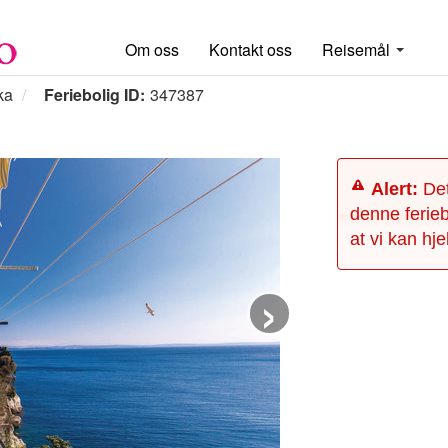
Om oss
Kontakt oss
Reisemål
ka
Feriebolig ID:
347387
Alert:
Det
denne ferieb
at vi kan hje
›