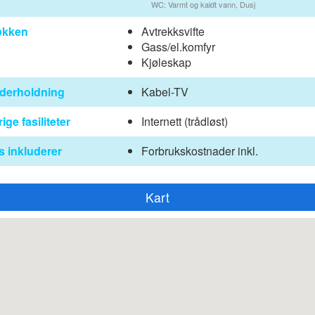
WC: Varmt og kaldt vann, Dusj
økken
Avtrekksvifte
Gass/el.komfyr
Kjøleskap
derholdning
Kabel-TV
ige fasiliteter
Internett (trådløst)
s inkluderer
Forbrukskostnader inkl.
Kart