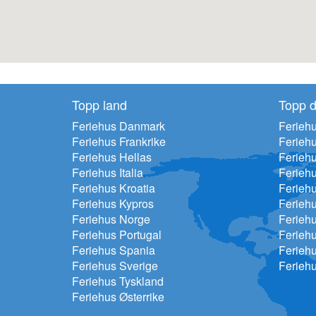
Topp land
Topp d
Feriehus Danmark
Feriehu
Feriehus Frankrike
Ferieh
Feriehus Hellas
Feriehu
Feriehus Italia
Ferieh
Feriehus Kroatia
Ferieh
Feriehus Kypros
Ferieh
Feriehus Norge
Ferieh
Feriehus Portugal
Ferieh
Feriehus Spania
Ferieh
Feriehus Sverige
Ferieh
Feriehus Tyskland
Feriehus Østerrike