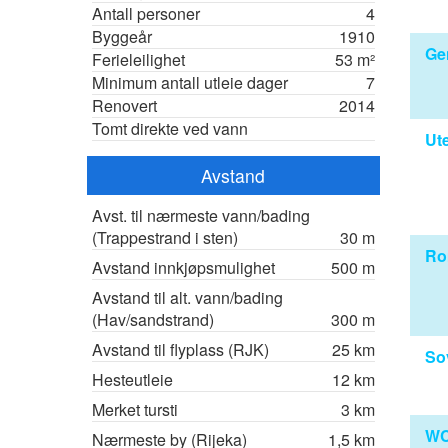
Antall personer
4
Byggeår
1910
Ge
Ferieleilighet
53 m²
Minimum antall utleie dager
7
Renovert
2014
Tomt direkte ved vann
Ut
Avstand
Avst. til nærmeste vann/bading
(Trappestrand i sten)
30 m
R
Avstand innkjøpsmulighet
500 m
Avstand til alt. vann/bading
(Hav/sandstrand)
300 m
Avstand til flyplass (RJK)
25 km
So
Hesteutleie
12 km
Merket tursti
3 km
WC
Nærmeste by (Rijeka)
1,5 km