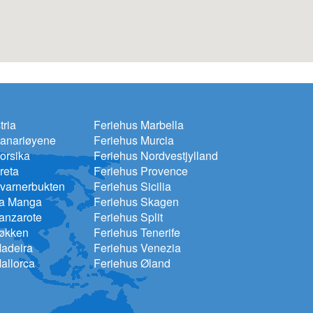
tria
Feriehus Marbella
Kanariøyene
Feriehus Murcia
orsika
Feriehus Nordvestjylland
reta
Feriehus Provence
varnerbukten
Feriehus Sicilia
La Manga
Feriehus Skagen
anzarote
Feriehus Split
Løkken
Feriehus Tenerife
Madeira
Feriehus Venezia
allorca
Feriehus Øland