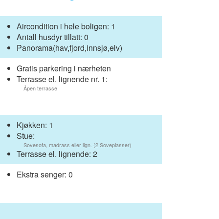
Aircondition i hele boligen: 1
Antall husdyr tillatt: 0
Panorama(hav,fjord,innsjø,elv)
Gratis parkering i nærheten
Terrasse el. lignende nr. 1:
Åpen terrasse
Kjøkken: 1
Stue:
Sovesofa, madrass eller lign. (2 Soveplasser)
Terrasse el. lignende: 2
Ekstra senger: 0