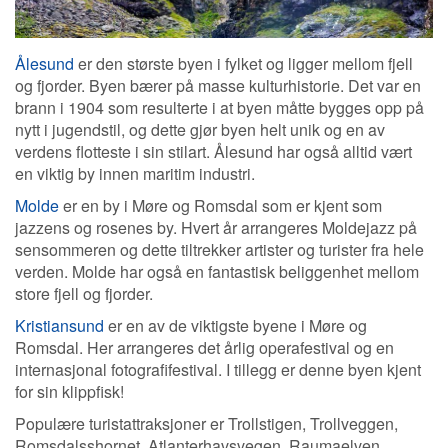
Ålesund
er den største byen i fylket og ligger mellom fjell
og fjorder. Byen bærer på masse kulturhistorie. Det var en
brann i 1904 som resulterte i at byen måtte bygges opp på
nytt i jugendstil, og dette gjør byen helt unik og en av
verdens flotteste i sin stilart. Ålesund har også alltid vært
en viktig by innen maritim industri.
Molde
er en by i Møre og Romsdal som er kjent som
jazzens og rosenes by. Hvert år arrangeres Moldejazz på
sensommeren og dette tiltrekker artister og turister fra hele
verden. Molde har også en fantastisk beliggenhet mellom
store fjell og fjorder.
Kristiansund
er en av de viktigste byene i Møre og
Romsdal. Her arrangeres det årlig operafestival og en
internasjonal fotografifestival. I tillegg er denne byen kjent
for sin klippfisk!
Populære turistattraksjoner er Trollstigen, Trollveggen,
Romsdalsshornet, Atlanterhavsvegen, Raumaelven,