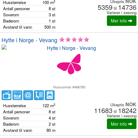
NOK
Ukepris
2
Husstørrelse
100
m
5359
14736
til
Antall personer
8
st
Varierer i sesong
Soverom
3
st
Mer info
Baderom
1
st
Avstand til vann
500
m
Hytte i Norge - Vevang
Husnummer #466780
NOK
Ukepris
2
Husstørrelse
122
m
11683
18242
til
Antall personer
8
st
Varierer i sesong
Soverom
4
st
Mer info
Baderom
2
st
Avstand til vann
80
m