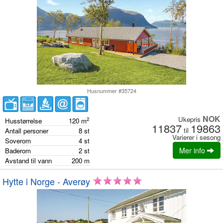
Husnummer #35724
NOK
Ukepris
2
Husstørrelse
120
m
11837
19863
til
Antall personer
8
st
Varierer i sesong
Soverom
4
st
Mer info
Baderom
2
st
Avstand til vann
200
m
Hytte i Norge - Averøy