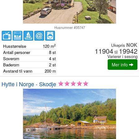
Husnummer #35747
NOK
Ukepris
2
Husstørrelse
120
m
11904
19942
til
Antall personer
8
st
Varierer i sesong
Soverom
4
st
Mer info
Baderom
2
st
Avstand til vann
200
m
Hytte i Norge - Skodje