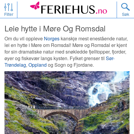
Filter
Søk
Leie hytte i Møre Og Romsdal
Om du vil oppleve
Norges
kanskje mest enestående natur,
lei en hytte i Møre om Romsdal! Møre og Romsdal er kjent
for sin dramatiske natur med snøkledde fjelltopper, fjorder,
øyer og fiskevær langs kysten. Fylket grenser til
Sør-
Trøndelag
,
Oppland
og Sogn og Fjordane.