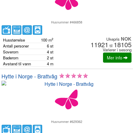
Husnummer #466858
NOK
Ukepris
2
Husstørrelse
100
m
11921
18105
til
Antall personer
6
st
Varierer i sesong
Soverom
4
st
Mer info
Baderom
2
st
Avstand til vann
4
m
Hytte i Norge - Brattvåg
Husnummer #629362