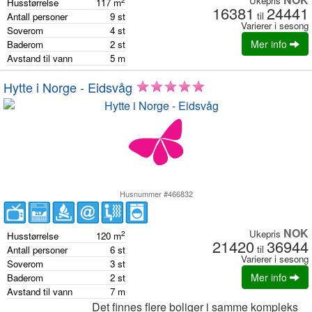
Ukepris
2
Husstørrelse
117
m
16381
24441
til
Antall personer
9
st
Varierer i sesong
Soverom
4
st
Mer info
Baderom
2
st
Avstand til vann
5
m
Hytte i Norge - Eidsvåg
Husnummer #466832
NOK
Ukepris
2
Husstørrelse
120
m
21420
36944
til
Antall personer
6
st
Varierer i sesong
Soverom
3
st
Mer info
Baderom
2
st
Avstand til vann
7
m
Det finnes flere boliger i samme kompleks