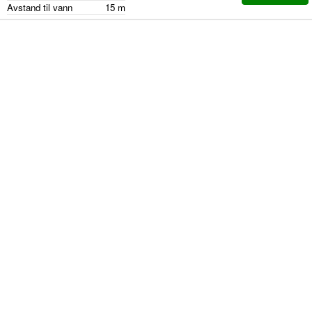
Avstand til vann
15
m