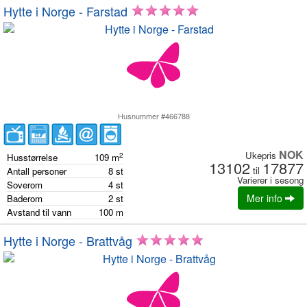
Hytte i Norge - Farstad
Husnummer #466788
NOK
Ukepris
2
Husstørrelse
109
m
13102
17877
til
Antall personer
8
st
Varierer i sesong
Soverom
4
st
Mer info
Baderom
2
st
Avstand til vann
100
m
Hytte i Norge - Brattvåg