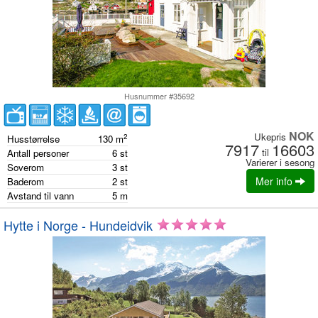
Husnummer #35692
NOK
Ukepris
2
Husstørrelse
130
m
7917
16603
til
Antall personer
6
st
Varierer i sesong
Soverom
3
st
Mer info
Baderom
2
st
Avstand til vann
5
m
Hytte i Norge - Hundeidvik