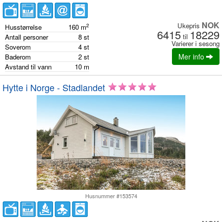
NOK
Ukepris
2
Husstørrelse
160
m
6415
18229
til
Antall personer
8
st
Varierer i sesong
Soverom
4
st
Mer info
Baderom
2
st
Avstand til vann
10
m
Hytte i Norge - Stadlandet
Husnummer #153574