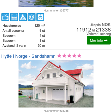
Husnummer #35777
NOK
Ukepris
2
Husstørrelse
120
m
11912
21338
til
Antall personer
9
st
Varierer i sesong
Soverom
4
st
Mer info
Baderom
1
st
Avstand til vann
30
m
Hytte i Norge - Sandshamn
Husnummer #35788