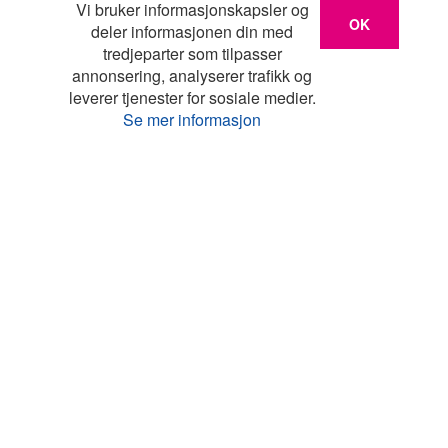
Vi bruker informasjonskapsler og
OK
deler informasjonen din med
tredjeparter som tilpasser
annonsering, analyserer trafikk og
leverer tjenester for sosiale medier.
Se mer informasjon
Liste
Kart
Turistinfo
Favoritter
Topp land
Feriehus Danmark
Feriehus Frankrike
Feriehus Hellas
Feriehus Italia