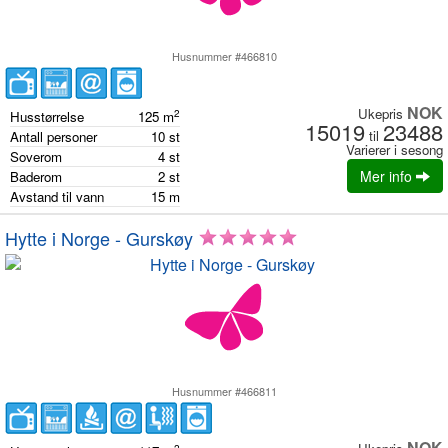
Husnummer #466810
NOK
Ukepris
2
Husstørrelse
125
m
15019
23488
til
Antall personer
10
st
Varierer i sesong
Soverom
4
st
Mer info
Baderom
2
st
Avstand til vann
15
m
Hytte i Norge - Gurskøy
Husnummer #466811
NOK