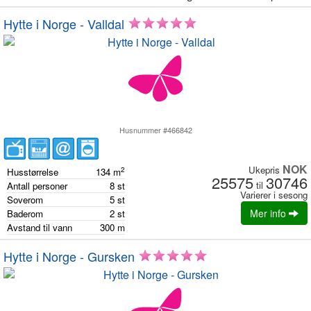
Hytte i Norge - Valldal
Husnummer #466842
NOK
Ukepris
2
Husstørrelse
134
m
25575
30746
til
Antall personer
8
st
Varierer i sesong
Soverom
5
st
Mer info
Baderom
2
st
Avstand til vann
300
m
Hytte i Norge - Gursken