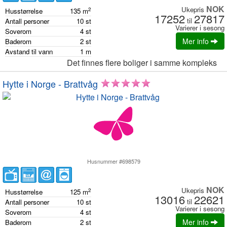
NOK
Ukepris
2
Husstørrelse
135
m
17252
27817
til
Antall personer
10
st
Varierer i sesong
Soverom
4
st
Mer info
Baderom
2
st
Avstand til vann
1
m
Det finnes flere boliger i samme kompleks
Hytte i Norge - Brattvåg
Husnummer #698579
NOK
Ukepris
2
Husstørrelse
125
m
13016
22621
til
Antall personer
10
st
Varierer i sesong
Soverom
4
st
Mer info
Baderom
2
st