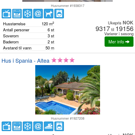
Husnummer #1938317
NOK
Ukepris
2
Husstørrelse
120
m
9317
19156
til
Antall personer
6
st
Varierer i sesong
Soverom
3
st
Mer info
Baderom
2
st
Avstand til vann
50
m
Hus i Spania - Altea
Husnummer #1927208