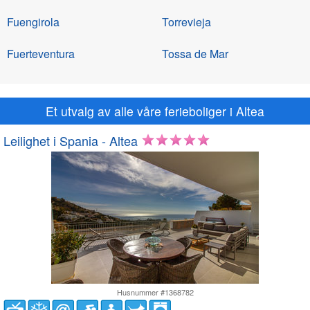
Fuengirola
Torrevieja
Fuerteventura
Tossa de Mar
Et utvalg av alle våre ferieboliger i Altea
Leilighet i Spania - Altea
Husnummer #1368782