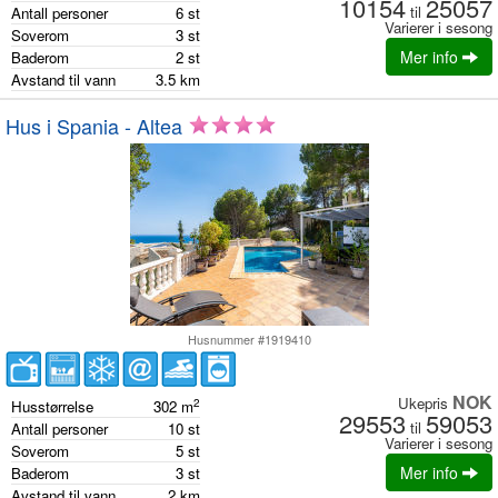
10154
25057
til
Antall personer
6
st
Varierer i sesong
Soverom
3
st
Mer info
Baderom
2
st
Avstand til vann
3.5
km
Hus i Spania - Altea
Husnummer #1919410
NOK
Ukepris
2
Husstørrelse
302
m
29553
59053
til
Antall personer
10
st
Varierer i sesong
Soverom
5
st
Mer info
Baderom
3
st
Avstand til vann
2
km