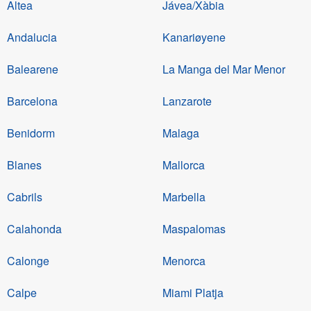
Altea
Jávea/Xàbia
Andalucia
Kanariøyene
Balearene
La Manga del Mar Menor
Barcelona
Lanzarote
Benidorm
Malaga
Blanes
Mallorca
Cabrils
Marbella
Calahonda
Maspalomas
Calonge
Menorca
Calpe
Miami Platja