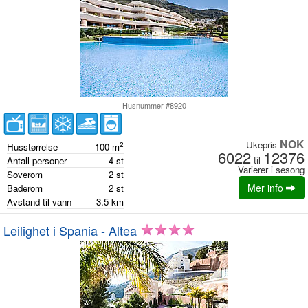
Husnummer #8920
NOK
Ukepris
2
Husstørrelse
100
m
6022
12376
til
Antall personer
4
st
Varierer i sesong
Soverom
2
st
Mer info
Baderom
2
st
Avstand til vann
3.5
km
Leilighet i Spania - Altea