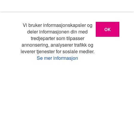
Vi bruker informasjonskapsler og
OK
deler informasjonen din med
tredjeparter som tilpasser
annonsering, analyserer trafikk og
leverer tjenester for sosiale medier.
Se mer informasjon
Liste
Kart
Turistinfo
Favoritter
Topp land
Feriehus Danmark
Feriehus Frankrike
Feriehus Hellas