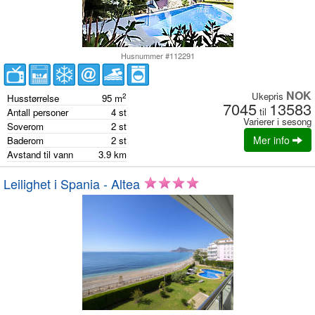
Husnummer #112291
NOK
Ukepris
2
Husstørrelse
95
m
7045
13583
til
Antall personer
4
st
Varierer i sesong
Soverom
2
st
Mer info
Baderom
2
st
Avstand til vann
3.9
km
Leilighet i Spania - Altea