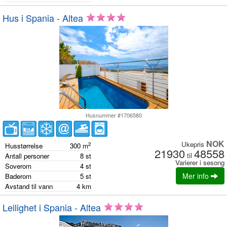
Hus i Spania - Altea
Husnummer #1706580
NOK
Ukepris
2
Husstørrelse
300
m
21930
48558
til
Antall personer
8
st
Varierer i sesong
Soverom
4
st
Mer info
Baderom
5
st
Avstand til vann
4
km
Leilighet i Spania - Altea