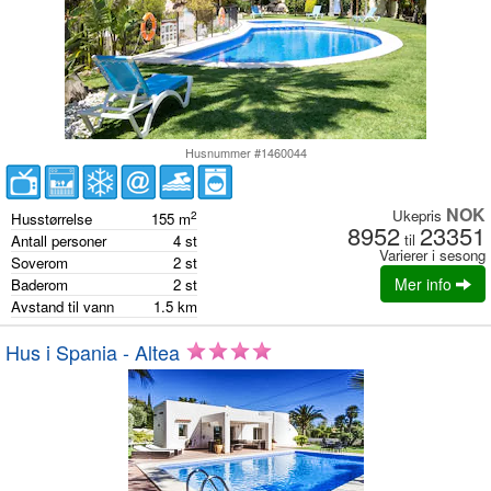
Husnummer #1460044
NOK
Ukepris
2
Husstørrelse
155
m
8952
23351
til
Antall personer
4
st
Varierer i sesong
Soverom
2
st
Mer info
Baderom
2
st
Avstand til vann
1.5
km
Hus i Spania - Altea