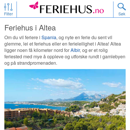
Filter
Søk
Feriehus i Altea
Om du vil feriere i
Spania
, og nyte en ferie du sent vil
glemme, lei et feriehus eller en ferieleilighet i Altea! Altea
ligger noen få kilometer nord for
Albir
, og er et rolig
feriested med mye å oppleve og utforske rundt i gamlebyen
og på strandpromenaden.