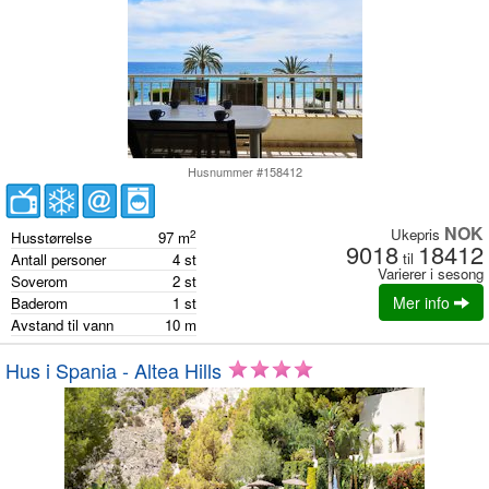
Husnummer #158412
NOK
Ukepris
2
Husstørrelse
97
m
9018
18412
til
Antall personer
4
st
Varierer i sesong
Soverom
2
st
Mer info
Baderom
1
st
Avstand til vann
10
m
Hus i Spania - Altea Hills