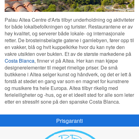
Palau Altea Centre d'Arts tilbyr underholdning og aktiviteter
for både lokalbefolkningen og turister. Restaurantene er av
høy kvalitet, og serverer både lokale- og internasjonale
retter. De brosteinsbelagte gatene i gamlebyen, fører opp til
en vakker, blå og hvit kuppelkirke hvor du kan nyte den
vakre utsikten over bukten. Et av de største markedene på
Costa Blanca
, finner vi på Altea. Her kan man kjøpe
designerelementer til meget rimelige priser. De små
butikkene i Altea selger kunst og håndverk, og det er lett å
forstå at stedet en gang var som en magnet for kunstnere
og musikere fra hele Europa. Altea tilbyr rikelig med
ferieleiligheter og -hus, og er et ideelt sted for alle som leter
etter en stressfri sone på den spanske Costa Blanca.
Prisgaranti