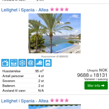
Leilighet i Spania - Altea
Husnummer #1668430
NOK
Ukepris
2
Husstørrelse
95
m
9688
18131
til
Antall personer
4
st
Varierer i sesong
Soverom
2
st
Mer info
Baderom
2
st
Avstand til vann
N/A
Leilighet i Spania - Altea