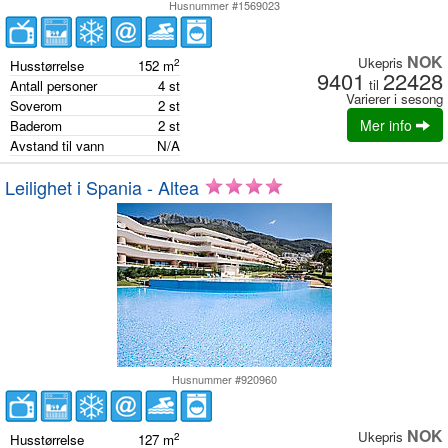
Husnummer #1569023
NOK
Ukepris
2
Husstørrelse
152
m
9401
22428
til
Antall personer
4
st
Varierer i sesong
Soverom
2
st
Mer info
Baderom
2
st
Avstand til vann
N/A
Leilighet i Spania - Altea
Husnummer #920960
NOK
Ukepris
2
Husstørrelse
127
m