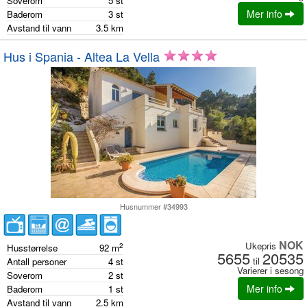
Soverom
5
st
Mer info
Baderom
3
st
Avstand til vann
3.5
km
Hus i Spania - Altea La Vella
Husnummer #34993
NOK
Ukepris
2
Husstørrelse
92
m
5655
20535
til
Antall personer
4
st
Varierer i sesong
Soverom
2
st
Mer info
Baderom
1
st
Avstand til vann
2.5
km