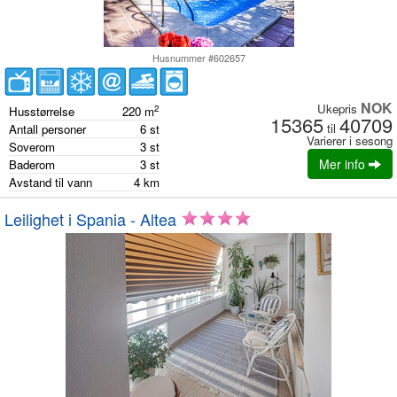
Husnummer #602657
NOK
Ukepris
2
Husstørrelse
220
m
15365
40709
til
Antall personer
6
st
Varierer i sesong
Soverom
3
st
Mer info
Baderom
3
st
Avstand til vann
4
km
Leilighet i Spania - Altea