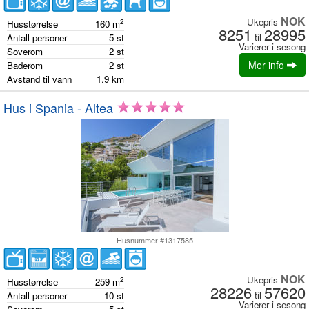
NOK
Ukepris
2
Husstørrelse
160
m
8251
28995
til
Antall personer
5
st
Varierer i sesong
Soverom
2
st
Mer info
Baderom
2
st
Avstand til vann
1.9
km
Hus i Spania - Altea
Husnummer #1317585
NOK
Ukepris
2
Husstørrelse
259
m
28226
57620
til
Antall personer
10
st
Varierer i sesong