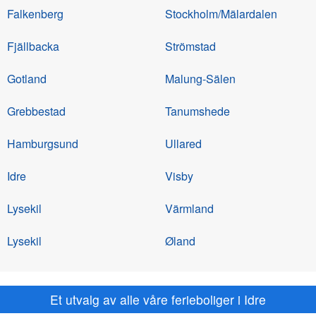
Falkenberg
Stockholm/Mälardalen
Fjällbacka
Strömstad
Gotland
Malung-Sälen
Grebbestad
Tanumshede
Hamburgsund
Ullared
Idre
Visby
Lysekil
Värmland
Lysekil
Øland
Et utvalg av alle våre ferieboliger i Idre