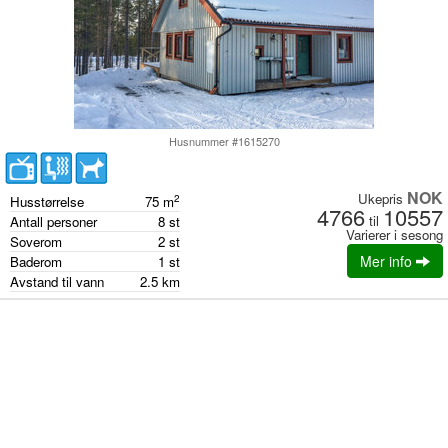
Husnummer #1615270
NOK
Ukepris
2
Husstørrelse
75
m
4766
10557
til
Antall personer
8
st
Varierer i sesong
Soverom
2
st
Mer info
Baderom
1
st
Avstand til vann
2.5
km