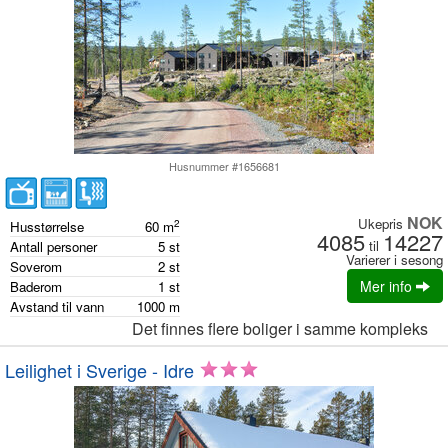
Husnummer #1656681
NOK
Ukepris
2
Husstørrelse
60
m
4085
14227
til
Antall personer
5
st
Varierer i sesong
Soverom
2
st
Mer info
Baderom
1
st
Avstand til vann
1000
m
Det finnes flere boliger i samme kompleks
Leilighet i Sverige - Idre