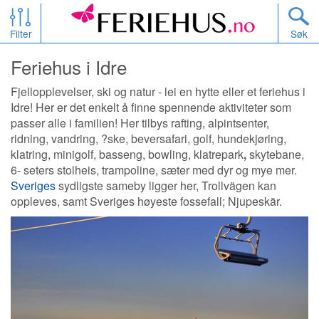
Filter
Søk
Feriehus i Idre
Fjellopplevelser, ski og natur - lei en hytte eller et feriehus i
Idre! Her er det enkelt å finne spennende aktiviteter som
passer alle i familien! Her tilbys rafting, alpintsenter,
ridning, vandring, ?ske, beversafari, golf, hundekjøring,
klatring, minigolf, basseng, bowling, klatrepark
,
skytebane,
6- seters stolheis, trampoline, sæter med dyr og mye mer.
Sveriges
sydligste sameby ligger her, Trollvägen kan
oppleves, samt Sveriges høyeste fossefall; Njupeskär.