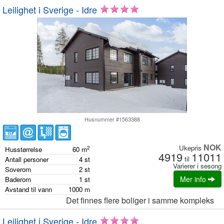
Leilighet i Sverige - Idre
Husnummer #1563388
NOK
Ukepris
2
Husstørrelse
60
m
4919
11011
til
Antall personer
4
st
Varierer i sesong
Soverom
2
st
Mer info
Baderom
1
st
Avstand til vann
1000
m
Det finnes flere boliger i samme kompleks
Leilighet i Sverige - Idre