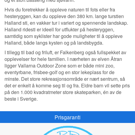
Hvis du foretrekker å oppleve naturen til fots eller fra
hesteryggen, kan du oppleve den 380 km. lange turstien
Halland sti, en vakker tur i variert og spennende landskap.
Halland ridesti er ideell for utflukter på hesteryggen,
samtidig som syklister har gode muligheter til å oppleve
Halland, både langs kysten og på landsbygda.
I tillegg til bad og friluft, er Falkenberg også fullspekket av
opplevelser for hele familien. I nærheten av elven Ätran
ligger Vallarna Outdoor Zone som er både mini zoo,
eventyrbane, frisbee-golf og en stor lekeplass for de
minste. Det store rekreasjonsområde er nært sentrum, så
det er enkelt å komme seg til og fra. Eldre barn vil sette pris
på den 1.000 kvadratmeter store skateparken, én av de
beste i Sverige.
Prisgaranti