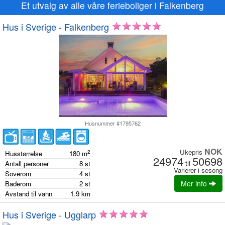
Et utvalg av alle våre ferieboliger i Falkenberg
Hus i Sverige - Falkenberg
Husnummer #1795762
NOK
Ukepris
2
Husstørrelse
180
m
24974
50698
til
Antall personer
8
st
Varierer i sesong
Soverom
4
st
Mer info
Baderom
2
st
Avstand til vann
1.9
km
Hus i Sverige - Ugglarp