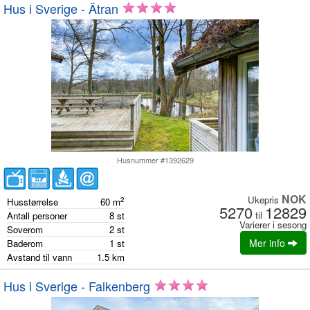
Hus i Sverige - Ätran
Husnummer #1392629
NOK
Ukepris
2
Husstørrelse
60
m
5270
12829
til
Antall personer
8
st
Varierer i sesong
Soverom
2
st
Mer info
Baderom
1
st
Avstand til vann
1.5
km
Hus i Sverige - Falkenberg