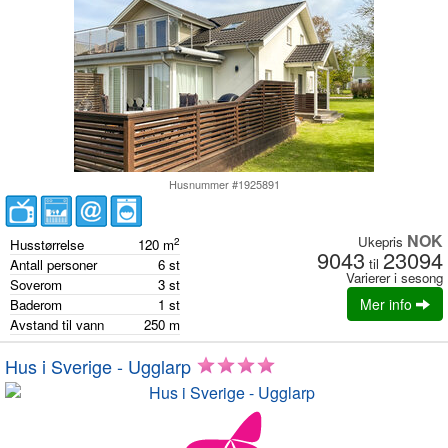
Husnummer #1925891
NOK
Ukepris
2
Husstørrelse
120
m
9043
23094
til
Antall personer
6
st
Varierer i sesong
Soverom
3
st
Mer info
Baderom
1
st
Avstand til vann
250
m
Hus i Sverige - Ugglarp