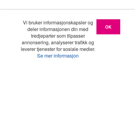
Vi bruker informasjonskapsler og
OK
deler informasjonen din med
tredjeparter som tilpasser
annonsering, analyserer trafikk og
leverer tjenester for sosiale medier.
Se mer informasjon
Liste
Kart
Turistinfo
Favoritter
Topp land
Feriehus Danmark
Feriehus Frankrike
Feriehus Hellas