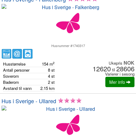
Husnummer #1740317
NOK
Ukepris
2
Husstørrelse
154
m
12620
28606
til
Antall personer
8
st
Varierer i sesong
Soverom
4
st
Mer info
Baderom
2
st
Avstand til vann
2.15
km
Hus i Sverige - Ullared