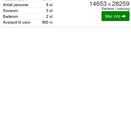
14653
28259
til
Antall personer
8
st
Varierer i sesong
Soverom
3
st
Mer info
Baderom
2
st
Avstand til vann
900
m