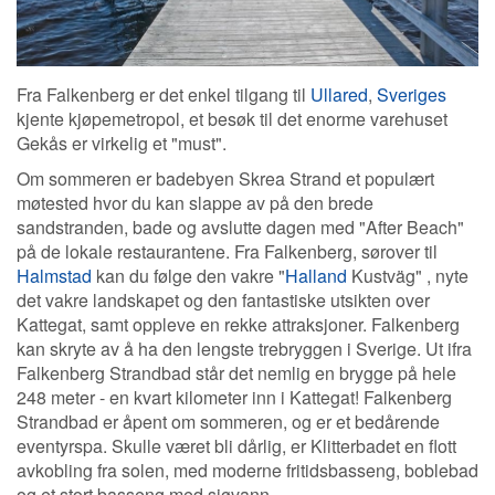
Fra Falkenberg er det enkel tilgang til
Ullared
,
Sveriges
kjente kjøpemetropol, et besøk til det enorme varehuset
Gekås er virkelig et "must".
Om sommeren er badebyen Skrea Strand et populært
møtested hvor du kan slappe av på den brede
sandstranden, bade og avslutte dagen med "After Beach"
på de lokale restaurantene. Fra Falkenberg, sørover til
Halmstad
kan du følge den vakre "
Halland
Kustväg" , nyte
det vakre landskapet og den fantastiske utsikten over
Kattegat, samt oppleve en rekke attraksjoner. Falkenberg
kan skryte av å ha den lengste trebryggen i Sverige. Ut ifra
Falkenberg Strandbad står det nemlig en brygge på hele
248 meter - en kvart kilometer inn i Kattegat! Falkenberg
Strandbad er åpent om sommeren, og er et bedårende
eventyrspa. Skulle været bli dårlig, er Klitterbadet en flott
avkobling fra solen, med moderne fritidsbasseng, boblebad
og et stort basseng med sjøvann.