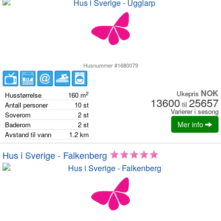
Husnummer #1680079
NOK
Ukepris
2
Husstørrelse
160
m
13600
25657
til
Antall personer
10
st
Varierer i sesong
Soverom
2
st
Mer info
Baderom
2
st
Avstand til vann
1.2
km
Hus i Sverige - Falkenberg