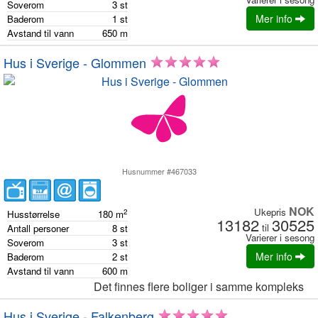
Soverom
3
st
Mer info
Baderom
1
st
Avstand til vann
650
m
Hus i Sverige - Glommen
Husnummer #467033
NOK
Ukepris
2
Husstørrelse
180
m
13182
30525
til
Antall personer
8
st
Varierer i sesong
Soverom
3
st
Mer info
Baderom
2
st
Avstand til vann
600
m
Det finnes flere boliger i samme kompleks
Hus i Sverige - Falkenberg