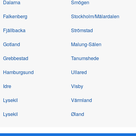
Dalarna
Smögen
Falkenberg
Stockholm/Mälardalen
Fjällbacka
Strömstad
Gotland
Malung-Sälen
Grebbestad
Tanumshede
Hamburgsund
Ullared
Idre
Visby
Lysekil
Värmland
Lysekil
Øland