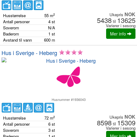
NOK
Ukepris
2
Husstørrelse
55
m
5438
13625
til
Antall personer
4
st
Varierer i sesong
Soverom
N/A
Mer info
Baderom
1
st
Avstand til vann
600
m
Hus i Sverige - Heberg
Husnummer #1936043
NOK
Ukepris
2
Husstørrelse
72
m
8598
15309
til
Antall personer
6
st
Varierer i sesong
Soverom
3
st
Mer info
Baderom
1
st