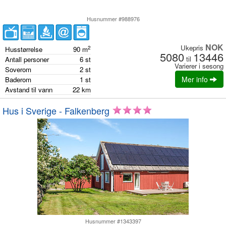
Husnummer #988976
NOK
Ukepris
2
Husstørrelse
90
m
5080
13446
til
Antall personer
6
st
Varierer i sesong
Soverom
2
st
Mer info
Baderom
1
st
Avstand til vann
22
km
Hus i Sverige - Falkenberg
Husnummer #1343397