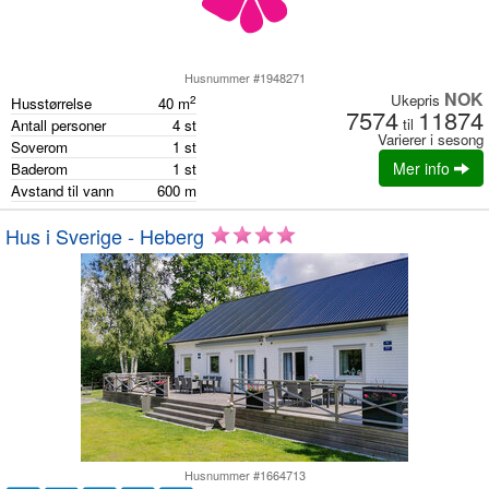
Husnummer #1948271
NOK
Ukepris
2
Husstørrelse
40
m
7574
11874
til
Antall personer
4
st
Varierer i sesong
Soverom
1
st
Mer info
Baderom
1
st
Avstand til vann
600
m
Hus i Sverige - Heberg
Husnummer #1664713