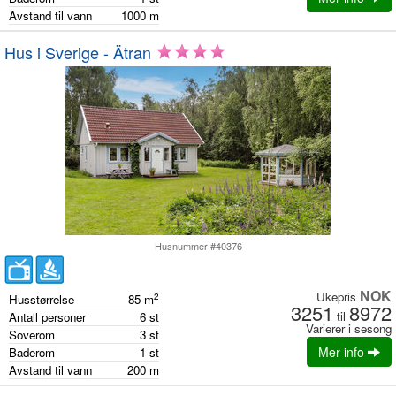
Avstand til vann
1000
m
Hus i Sverige - Ätran
Husnummer #40376
NOK
Ukepris
2
Husstørrelse
85
m
3251
8972
til
Antall personer
6
st
Varierer i sesong
Soverom
3
st
Mer info
Baderom
1
st
Avstand til vann
200
m