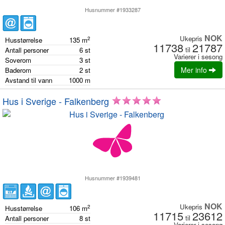
Husnummer #1933287
NOK
Ukepris
2
Husstørrelse
135
m
11738
21787
til
Antall personer
6
st
Varierer i sesong
Soverom
3
st
Mer info
Baderom
2
st
Avstand til vann
1000
m
Hus i Sverige - Falkenberg
Husnummer #1939481
NOK
Ukepris
2
Husstørrelse
106
m
11715
23612
til
Antall personer
8
st
Varierer i sesong