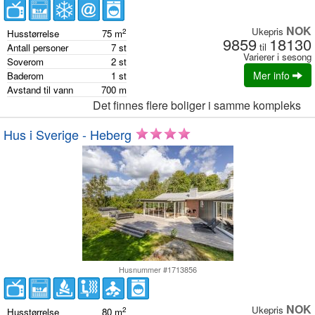
NOK
Ukepris
2
Husstørrelse
75
m
9859
18130
til
Antall personer
7
st
Varierer i sesong
Soverom
2
st
Mer info
Baderom
1
st
Avstand til vann
700
m
Det finnes flere boliger i samme kompleks
Hus i Sverige - Heberg
Husnummer #1713856
NOK
Ukepris
2
Husstørrelse
80
m