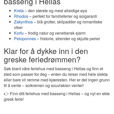
basseng i Hellas
Kreta
– den største og mest allsidige øya
Rhodos
– perfekt for familieferier og solgaranti
Zakynthos
– blå grotter, skilpadder og romantiske
viker
Korfu
– frodig natur og venetiansk sjarm
Peloponnes
– historie, strender og skjulte perler
Klar for å dykke inn i den
greske feriedrømmen?
Søk blant våre feriehus med basseng i Hellas og finn et
sted som passer for deg – enten du reiser med hele slekta
eller bare vil rømme med kjæresten. Her er det ingen grunn
til å vente – solkremen og souvlakien venter!
👉 Finn ditt feriehus med basseng i Hellas – og nyt en ekte
gresk ferie!