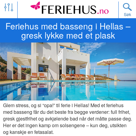
Søk
Feriehus med basseng i Hellas –
gresk lykke med et plask
Glem stress, og si “opa!” til ferie i Hellas! Med et feriehus
med basseng får du det beste fra begge verdener: full frihet,
gresk gjestfrihet og avkjølende bad når det måtte passe deg.
Her er det ingen kamp om solsengene – kun deg, utsikten
og kanskje en fetasalat.