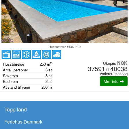
Husnummer #1463719
NOK
Ukepris
2
Husstørrelse
250
m
37591
40038
til
Antall personer
8
st
Varierer i sesong
Soverom
3
st
Mer info
Baderom
2
st
Avstand til vann
200
m
Topp land
Feriehus Danmark