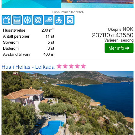
Husnummer #299324
NOK
Ukepris
2
Husstørrelse
200
m
23780
43550
til
Antall personer
11
st
Varierer i sesong
Soverom
5
st
Mer info
Baderom
3
st
Avstand til vann
400
m
Hus i Hellas - Lefkada