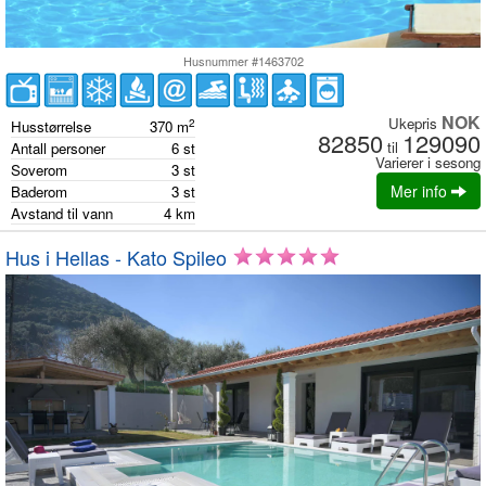
Husnummer #1463702
NOK
Ukepris
2
Husstørrelse
370
m
82850
129090
til
Antall personer
6
st
Varierer i sesong
Soverom
3
st
Mer info
Baderom
3
st
Avstand til vann
4
km
Hus i Hellas - Kato Spileo