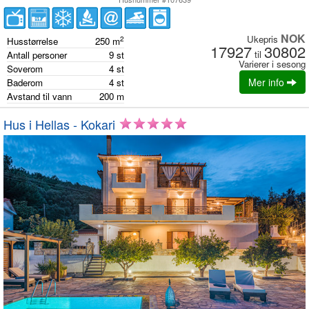
NOK
Ukepris
2
Husstørrelse
250
m
17927
30802
til
Antall personer
9
st
Varierer i sesong
Soverom
4
st
Mer info
Baderom
4
st
Avstand til vann
200
m
Hus i Hellas - Kokari