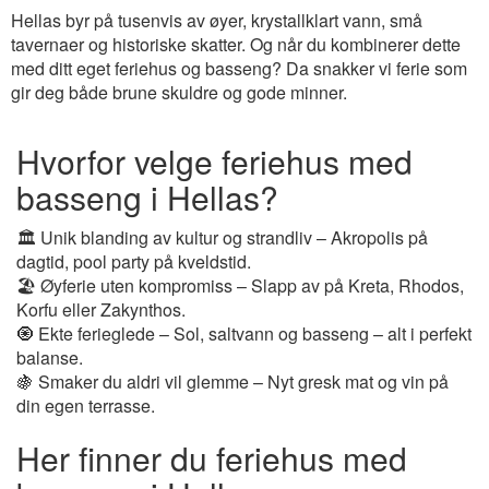
Hellas byr på tusenvis av øyer, krystallklart vann, små
tavernaer og historiske skatter. Og når du kombinerer dette
med ditt eget feriehus og basseng? Da snakker vi ferie som
gir deg både brune skuldre og gode minner.
Hvorfor velge feriehus med
basseng i Hellas?
🏛️ Unik blanding av kultur og strandliv – Akropolis på
dagtid, pool party på kveldstid.
🏖️ Øyferie uten kompromiss – Slapp av på Kreta, Rhodos,
Korfu eller Zakynthos.
🧿 Ekte ferieglede – Sol, saltvann og basseng – alt i perfekt
balanse.
🍇 Smaker du aldri vil glemme – Nyt gresk mat og vin på
din egen terrasse.
Her finner du feriehus med