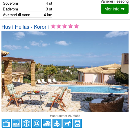
Varierer i sesong
Soverom
4
st
Mer info
Baderom
3
st
Avstand til vann
4
km
Hus i Hellas - Koroni
Husnummer #696054