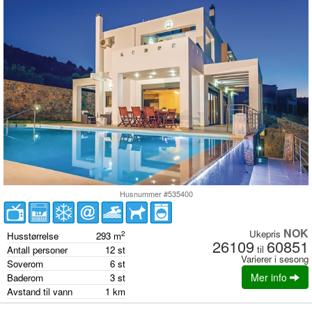
Husnummer #535400
NOK
Ukepris
2
Husstørrelse
293
m
26109
60851
til
Antall personer
12
st
Varierer i sesong
Soverom
6
st
Mer info
Baderom
3
st
Avstand til vann
1
km