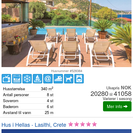
Husnummer #528384
NOK
Ukepris
2
Husstørrelse
340
m
20280
41058
til
Antall personer
8
st
Varierer i sesong
Soverom
4
st
Mer info
Baderom
6
st
Avstand til vann
25
m
Hus i Hellas - Lasithi, Crete