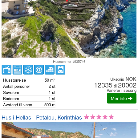
Husnummer #935746
NOK
Ukepris
2
Husstørrelse
50
m
12335
20002
til
Antall personer
2
st
Varierer i sesong
Soverom
1
st
Mer info
Baderom
1
st
Avstand til vann
500
m
Hus i Hellas - Petalou, Korinthias