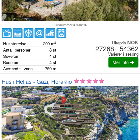
Husnummer #760294
NOK
Ukepris
2
Husstørrelse
200
m
27268
54362
til
Antall personer
8
st
Varierer i sesong
Soverom
4
st
Mer info
Baderom
4
st
Avstand til vann
750
m
Hus i Hellas - Gazi, Heraklio