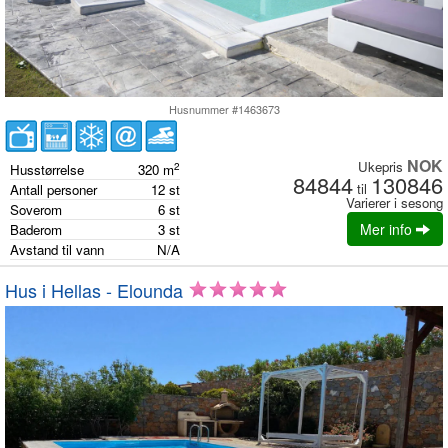
Husnummer #1463673
NOK
Ukepris
2
Husstørrelse
320
m
84844
130846
til
Antall personer
12
st
Varierer i sesong
Soverom
6
st
Mer info
Baderom
3
st
Avstand til vann
N/A
Hus i Hellas - Elounda