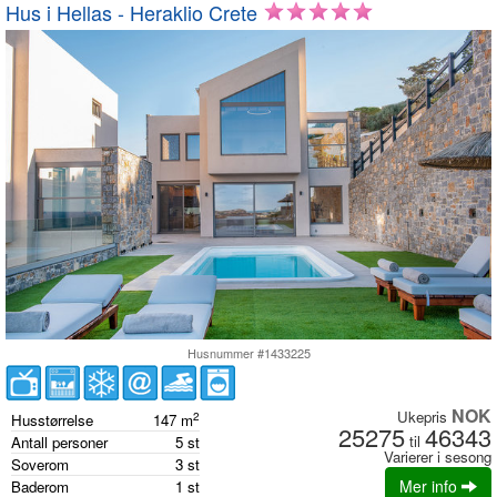
Hus i Hellas - Heraklio Crete
Husnummer #1433225
NOK
Ukepris
2
Husstørrelse
147
m
25275
46343
til
Antall personer
5
st
Varierer i sesong
Soverom
3
st
Mer info
Baderom
1
st