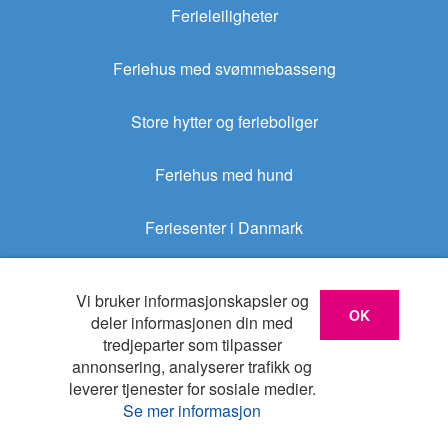
Ferieleiligheter
Feriehus med svømmebasseng
Store hytter og ferieboliger
Feriehus med hund
Feriesenter i Danmark
Sommerhus.no
Vi bruker informasjonskapsler og
OK
deler informasjonen din med
tredjeparter som tilpasser
Sommerhus.dk
annonsering, analyserer trafikk og
leverer tjenester for sosiale medier.
Login for huseiere
Se mer informasjon
COPYRIGHT © FERIEHUS AS