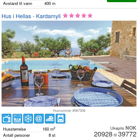
Avstand til vann
400
m
Hus i Hellas - Kardamyli
Husnummer #567306
NOK
Ukepris
2
Husstørrelse
160
m
20928
39772
til
Antall personer
8
st