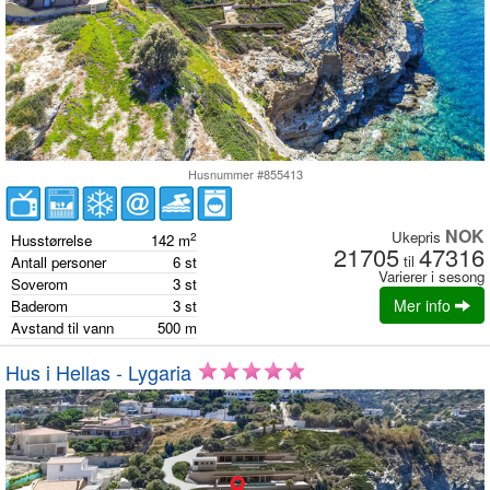
Husnummer #855413
NOK
Ukepris
2
Husstørrelse
142
m
21705
47316
til
Antall personer
6
st
Varierer i sesong
Soverom
3
st
Mer info
Baderom
3
st
Avstand til vann
500
m
Hus i Hellas - Lygaria