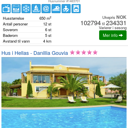
Husnummer #1463701
NOK
Ukepris
2
Husstørrelse
650
m
102794
234331
til
Antall personer
12
st
Varierer i sesong
Soverom
6
st
Mer info
Baderom
5
st
Avstand til vann
4
km
Hus i Hellas - Danillia Gouvia