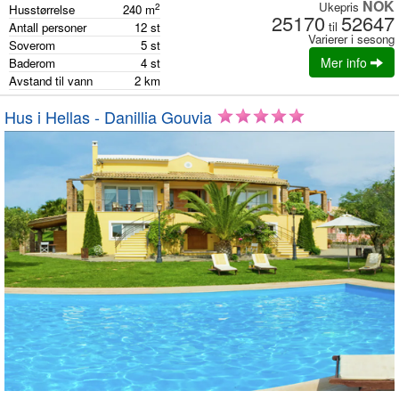
NOK
Ukepris
2
Husstørrelse
240
m
25170
52647
til
Antall personer
12
st
Varierer i sesong
Soverom
5
st
Mer info
Baderom
4
st
Avstand til vann
2
km
Hus i Hellas - Danillia Gouvia