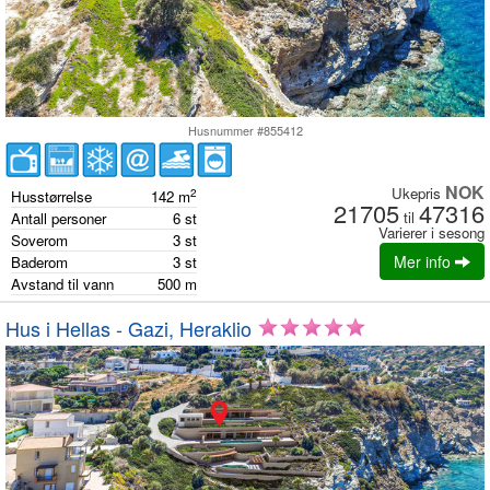
Husnummer #855412
NOK
Ukepris
2
Husstørrelse
142
m
21705
47316
til
Antall personer
6
st
Varierer i sesong
Soverom
3
st
Mer info
Baderom
3
st
Avstand til vann
500
m
Hus i Hellas - Gazi, Heraklio