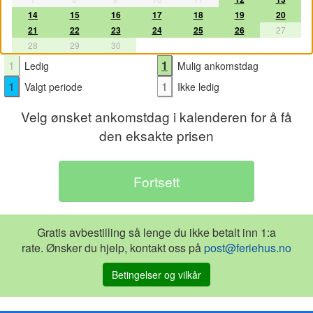
14
15
16
17
18
19
20
21
22
23
24
25
26
27
28
29
30
1
1
Ledig
Mulig ankomstdag
1
1
Valgt periode
Ikke ledig
Velg ønsket ankomstdag i kalenderen for å få
den eksakte prisen
Gratis avbestilling så lenge du ikke betalt inn 1:a
rate. Ønsker du hjelp, kontakt oss på
post@feriehus.no
Betingelser og vilkår