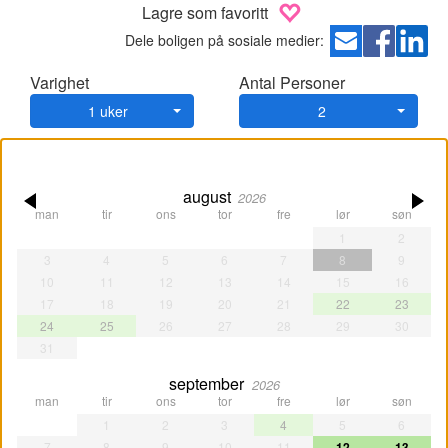
Lagre som favoritt
Dele boligen på sosiale medier:
Varighet
Antal Personer
1 uker
2
august
2026
man
tir
ons
tor
fre
lør
søn
1
2
3
4
5
6
7
8
9
10
11
12
13
14
15
16
17
18
19
20
21
22
23
24
25
26
27
28
29
30
31
september
2026
man
tir
ons
tor
fre
lør
søn
1
2
3
4
5
6
7
8
9
10
11
12
13