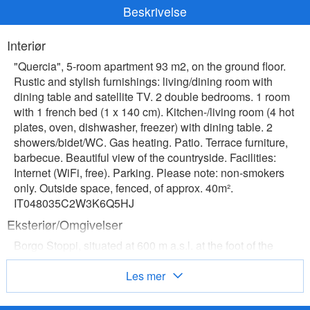
Beskrivelse
Interiør
"Quercia", 5-room apartment 93 m2, on the ground floor.
Rustic and stylish furnishings: living/dining room with
dining table and satellite TV. 2 double bedrooms. 1 room
with 1 french bed (1 x 140 cm). Kitchen-/living room (4 hot
plates, oven, dishwasher, freezer) with dining table. 2
showers/bidet/WC. Gas heating. Patio. Terrace furniture,
barbecue. Beautiful view of the countryside. Facilities:
Internet (WiFi, free). Parking. Please note: non-smokers
only. Outside space, fenced, of approx. 40m².
IT048035C2W3K6Q5HJ
Eksteriør/Omgivelser
Borgo Stoppi, situated at 600 m a.s.l. at the foot of the
Castello Poggio alla Regina, was a property of the counts
Guidi since the 11th Century and after some changes of
Les mer
owners, in the 14th Century it became the main centre of
the medieval district named "Curia del Castiglione" and