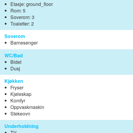
Etasje: ground_floor
Rom: 5
Soverom: 3
Toaletter: 2
Soverom
Barnesenger
WC/Bad
Bidet
Dusj
Kjøkken
Fryser
Kjøleskap
Komfyr
Oppvaskmaskin
Stekeovn
Underholdning
TV