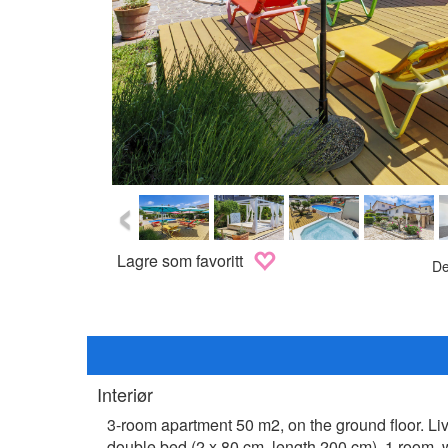
‹
Lagre som favoritt
De
Interiør
3-room apartment 50 m2, on the ground floor. Livi
double bed (2 x 80 cm, length 200 cm). 1 room, 