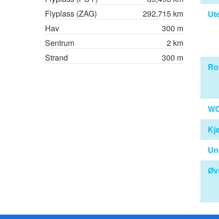
Flyplass (ZAG)
292,715 km
Ut
Hav
300 m
Sentrum
2 km
Strand
300 m
R
WC
Kj
Un
Øvr