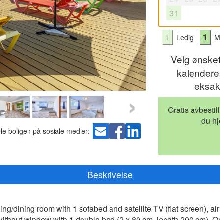
31
1
1
Ledig
Mu
Velg ønske
kalenderen
eksak
›
Gratis avbestil
du hj
le boligen på sosiale medier:
Beskrivelse
ng/dining room with 1 sofabed and satellite TV (flat screen), air 
without window with 1 double bed (2 x 80 cm, length 200 cm). O