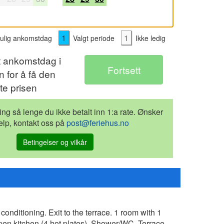
1
1
lig ankomstdag
Valgt periode
Ikke ledig
t ankomstdag i
 for å få den
te prisen
ling så lenge du ikke betalt inn 1:a rate. Ønsker
elp, kontakt oss på
post@feriehus.no
Betingelser og vilkår
conditioning. Exit to the terrace. 1 room with 1
pen kitchen (4 hot plates). Shower/WC. Terrace