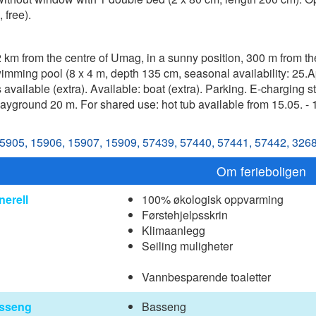
 free).
 2 km from the centre of Umag, in a sunny position, 300 m from t
imming pool (8 x 4 m, depth 135 cm, seasonal availability: 25.Ap
 available (extra). Available: boat (extra). Parking. E-charging 
ayground 20 m. For shared use: hot tub available from 15.05. - 
5905,
15906,
15907,
15909,
57439,
57440,
57441,
57442,
3268
Om ferieboligen
nerell
100% økologisk oppvarming
Førstehjelpsskrin
Klimaanlegg
Seiling muligheter
Vannbesparende toaletter
sseng
Basseng