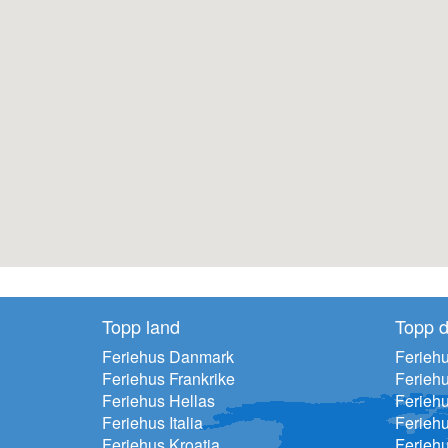
Topp land
Topp d
Feriehus Danmark
Feriehu
Feriehus Frankrike
Ferieh
Feriehus Hellas
Feriehu
Feriehus Italia
Ferieh
Feriehus Kroatia
Ferieh