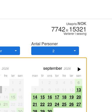
NOK
Ukepris
7742
15321
til
Varierer i sesong
Antal Personer
er
2
september
2026
2026
fre
lør
søn
man
tir
ons
tor
fre
lør
søn
1
2
1
2
3
4
5
6
7
8
9
7
8
9
10
11
12
13
3
14
15
16
14
15
16
17
18
19
20
0
21
22
23
21
22
23
24
25
26
27
7
28
29
30
28
29
30