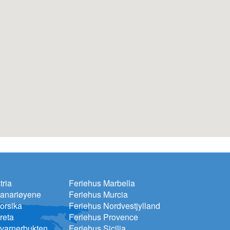
tria
Feriehus Marbella
Kanariøyene
Feriehus Murcia
orsika
Feriehus Nordvestjylland
reta
Feriehus Provence
varnerbukten
Feriehus Sicilia