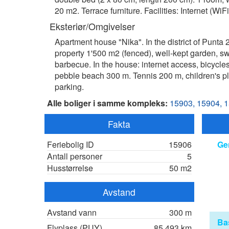
20 m2. Terrace furniture. Facilities: Internet (WiFi,
Eksteriør/Omgivelser
Apartment house "Nika". In the district of Punta
property 1'500 m2 (fenced), well-kept garden, sw
barbecue. In the house: internet access, bicycles
pebble beach 300 m. Tennis 200 m, children's pl
parking.
Alle boliger i samme kompleks:
15903,
15904,
1
Fakta
Feriebolig ID
15906
Ge
Antall personer
5
Husstørrelse
50 m2
Avstand
Avstand vann
300 m
Ba
Flyplass (PUY)
85,493 km