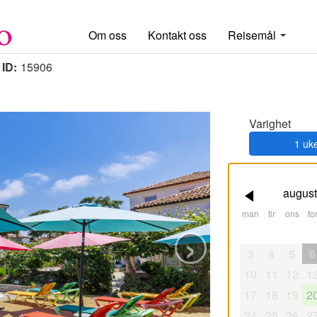
Om oss
Kontakt oss
Reisemål
 ID:
15906
Varighet
1 uk
august
man
tir
ons
tor
›
3
4
5
6
10
11
12
1
17
18
19
2
24
25
26
2