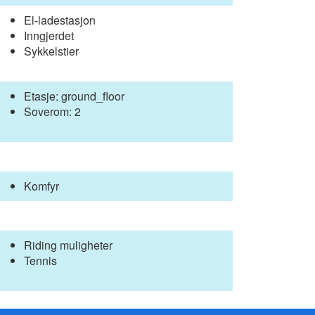
El-ladestasjon
Inngjerdet
Sykkelstier
Etasje: ground_floor
Soverom: 2
Komfyr
Riding muligheter
Tennis