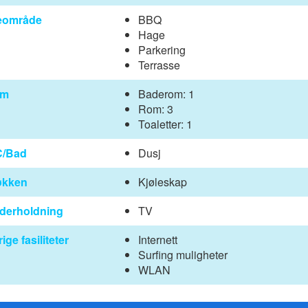
eområde
BBQ
Hage
Parkering
Terrasse
om
Baderom: 1
Rom: 3
Toaletter: 1
/Bad
Dusj
økken
Kjøleskap
derholdning
TV
ige fasiliteter
Internett
Surfing muligheter
WLAN