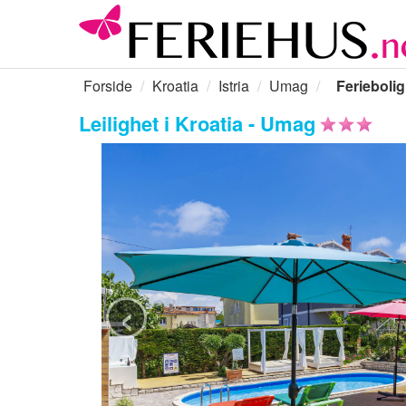
Forside
Kroatia
Istria
Umag
Feriebolig
Leilighet i Kroatia - Umag
‹