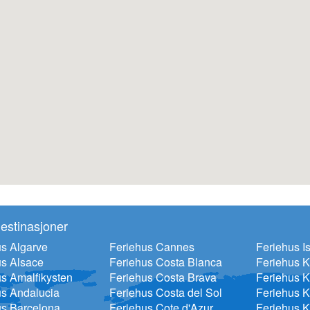
estinasjoner
s Algarve
Feriehus Cannes
Feriehus Is
us Alsace
Feriehus Costa Blanca
Feriehus 
s Amalfikysten
Feriehus Costa Brava
Feriehus K
us Andalucia
Feriehus Costa del Sol
Feriehus K
us Barcelona
Feriehus Cote d'Azur
Feriehus K