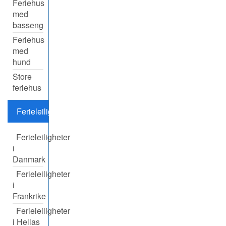
Feriehus
med
basseng
Feriehus
med
hund
Store
feriehus
Ferieleiligheter
Ferieleiligheter
i
Danmark
Ferieleiligheter
i
Frankrike
Ferieleiligheter
i Hellas