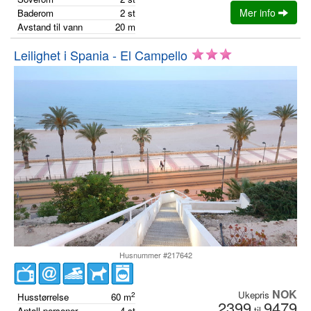
Mer info
Baderom
2
st
Avstand til vann
20
m
Leilighet i Spania - El Campello
Husnummer #217642
NOK
Ukepris
2
Husstørrelse
60
m
2399
9479
til
Antall personer
4
st