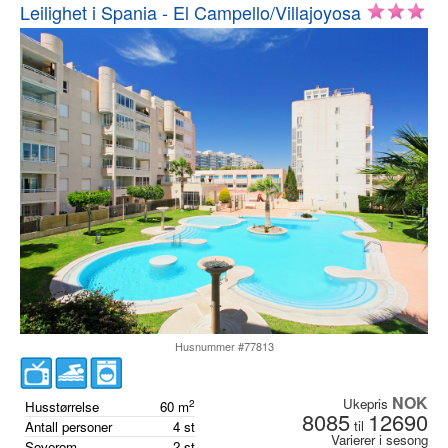
Leilighet i Spania - El Campello/Villajoyosa
Husnummer #77813
NOK
Ukepris
2
Husstørrelse
60
m
8085
12690
til
Antall personer
4
st
Varierer i sesong
Soverom
2
st