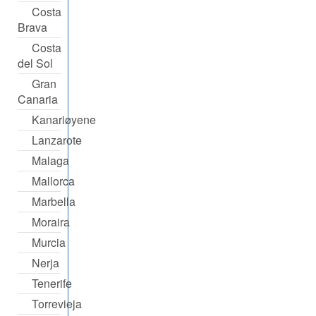
Costa
Brava
Costa
del Sol
Gran
Canaria
Kanariøyene
Lanzarote
Malaga
Mallorca
Marbella
Moraira
Murcia
Nerja
Tenerife
Torrevieja