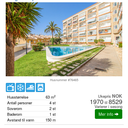
Husnummer #76465
NOK
Ukepris
2
Husstørrelse
63
m
1970
8529
til
Antall personer
4
st
Varierer i sesong
Soverom
2
st
Mer info
Baderom
1
st
Avstand til vann
150
m