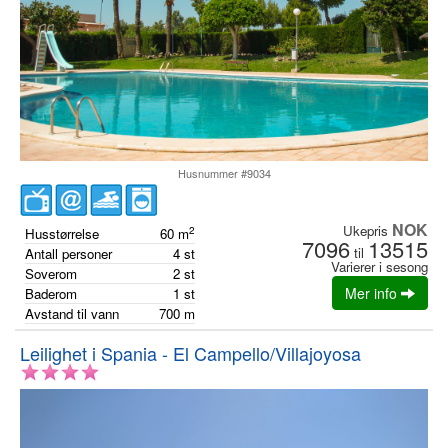
Husnummer #9034
NOK
Ukepris
2
Husstørrelse
60
m
7096
13515
til
Antall personer
4
st
Varierer i sesong
Soverom
2
st
Mer info
Baderom
1
st
Avstand til vann
700
m
Leilighet i Spania - El Campello/Villajoyosa