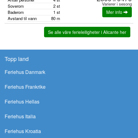
Varierer i sesong
Soverom
2
st
Mer info
Baderom
1
st
Avstand til vann
80
m
Se alle våre ferieleiligheter i Alicante her
Topp land
Feriehus Danmark
Feriehus Frankrike
Feriehus Hellas
Feriehus Italia
Feriehus Kroatia