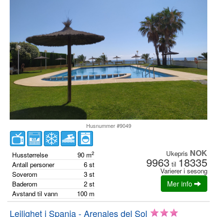
Husnummer #9049
NOK
Ukepris
2
Husstørrelse
90
m
9963
18335
til
Antall personer
6
st
Varierer i sesong
Soverom
3
st
Mer info
Baderom
2
st
Avstand til vann
100
m
Leilighet i Spania - Arenales del Sol