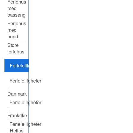
Feriehus
med
basseng
Feriehus
med
hund
Store
feriehus
Ferieleiligheter
Ferieleiligheter
i
Danmark
Ferieleiligheter
i
Frankrike
Ferieleiligheter
i Hellas