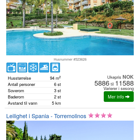
Husnummer #523626
NOK
Ukepris
2
Husstørrelse
94
m
5886
11588
til
Antall personer
6
st
Varierer i sesong
Soverom
3
st
Mer info
Baderom
2
st
Avstand til vann
5
km
Leilighet i Spania - Torremolinos