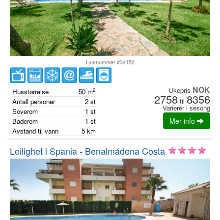
Husnummer #34152
NOK
Ukepris
2
Husstørrelse
50
m
2758
8356
til
Antall personer
2
st
Varierer i sesong
Soverom
1
st
Mer info
Baderom
1
st
Avstand til vann
5
km
Leilighet i Spania - Benalmádena Costa