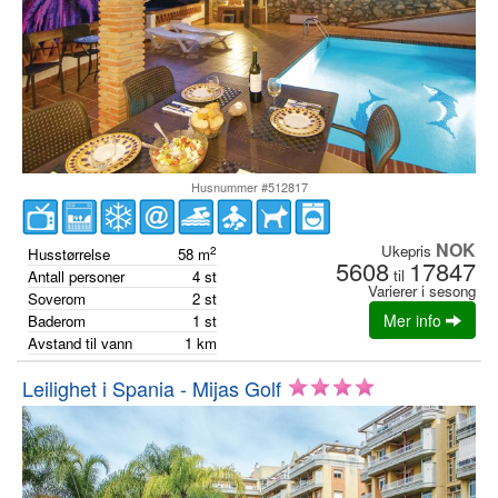
Husnummer #512817
NOK
Ukepris
2
Husstørrelse
58
m
5608
17847
til
Antall personer
4
st
Varierer i sesong
Soverom
2
st
Mer info
Baderom
1
st
Avstand til vann
1
km
Leilighet i Spania - Mijas Golf