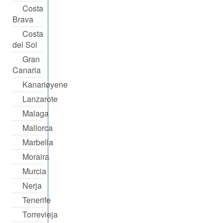
Costa
Brava
Costa
del Sol
Gran
Canaria
Kanariøyene
Lanzarote
Malaga
Mallorca
Marbella
Moraira
Murcia
Nerja
Tenerife
Torrevieja