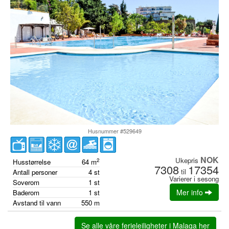
Husnummer #529649
NOK
Ukepris
2
Husstørrelse
64
m
7308
17354
til
Antall personer
4
st
Varierer i sesong
Soverom
1
st
Mer info
Baderom
1
st
Avstand til vann
550
m
Se alle våre ferieleiligheter i Malaga her