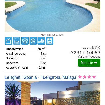
Husnummer #34201
NOK
Ukepris
2
Husstørrelse
75
m
3291
10082
til
Antall personer
4
st
Varierer i sesong
Soverom
2
st
Mer info
Baderom
2
st
Avstand til vann
2
km
Leilighet i Spania - Fuengirola, Malaga