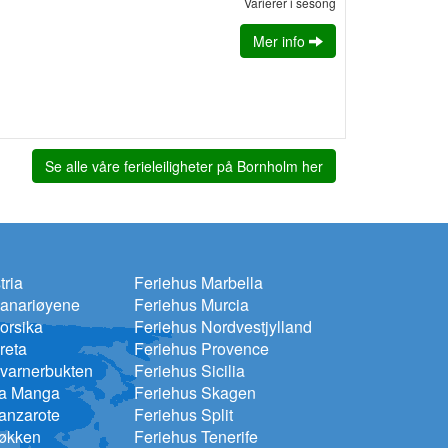
Varierer i sesong
Mer info
Se alle våre ferieleiligheter på Bornholm her
tria
Feriehus Marbella
Kanariøyene
Feriehus Murcia
orsika
Feriehus Nordvestjylland
reta
Feriehus Provence
varnerbukten
Feriehus Sicilia
La Manga
Feriehus Skagen
anzarote
Feriehus Split
Løkken
Feriehus Tenerife