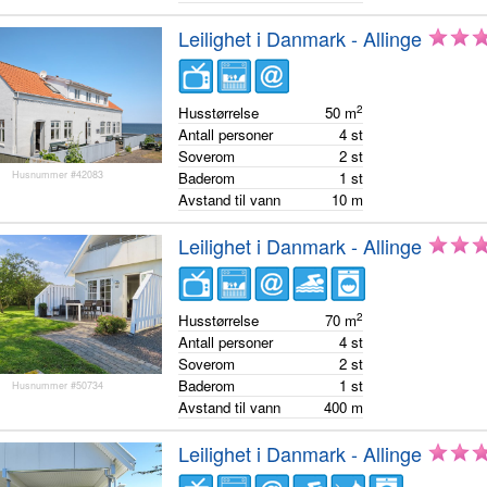
Leilighet i Danmark - Allinge
2
Husstørrelse
50
m
Antall personer
4
st
Soverom
2
st
Husnummer #42083
Baderom
1
st
Avstand til vann
10
m
Leilighet i Danmark - Allinge
2
Husstørrelse
70
m
Antall personer
4
st
Soverom
2
st
Baderom
1
st
Husnummer #50734
Avstand til vann
400
m
Leilighet i Danmark - Allinge