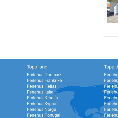
Topp land
Topp d
Feriehus Danmark
Feriehu
Feriehus Frankrike
Ferieh
Feriehus Hellas
Feriehu
Feriehus Italia
Ferieh
Feriehus Kroatia
Ferieh
Feriehus Kypros
Ferieh
Feriehus Norge
Ferieh
Feriehus Portugal
Ferieh