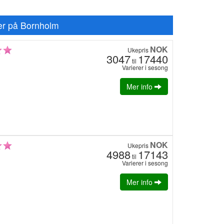
eter på Bornholm
NOK
Ukepris
3047
17440
til
Varierer i sesong
Mer info
NOK
Ukepris
4988
17143
til
Varierer i sesong
Mer info