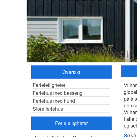
Oversikt
Ferieleiligheter
Vi har
global
Feriehus med basseng
på å s
Feriehus med hund
den s
Store feriehus
Vi har
i alle
Ferieleiligheter
og sel
Se vår