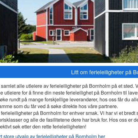
Litt om ferieleiligheter på 
 samlet alle utleiere av ferieleiligheter på Bornholm på et sted. 
e utleiere for å finne din neste ferieleilighet på Bornholm til lave
øke rundt på mange forskjellige leverandører, hos oss får du alle
amme som du får ved å søke direkte hos våre partnere.
 ferieleiligheter på Bornholm for enhver smak. Vi har vi et bredt 
 prisklasser og alle de fasilitetene dere har bruk for. Hos oss er d
ektivt søk etter den rette ferieleiligheten!
t store utvalg av ferieleiligheter på Bornholm her