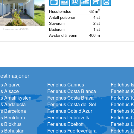
2
Husstørrelse
62
m
Antall personer
4
st
Soverom
2
st
Baderom
1
st
Husnummer #50736
Avstand til vann
400
m
estinasjoner
s Algarve
Feriehus Cannes
Feriehus Is
us Alsace
Feriehus Costa Blanca
Feriehus 
s Amalfikysten
Feriehus Costa Brava
Feriehus K
us Andalucia
Feriehus Costa del Sol
Feriehus K
us Barcelona
Feriehus Cote d'Azur
Feriehus K
us Benidorm
Feriehus Dubrovnik
Feriehus 
us Blokhus
Feriehus Ebeltoft
Feriehus L
us Bohuslän
Feriehus Fuerteventura
Feriehus 