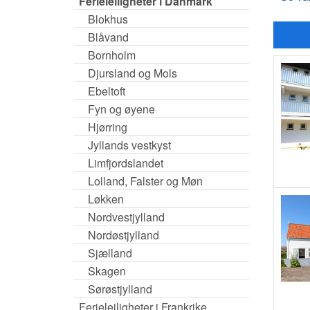
Ferieleiligheter i Danmark
Blokhus
Blåvand
Bornholm
Djursland og Mols
Ebeltoft
Fyn og øyene
Hjørring
Jyllands vestkyst
Limfjordslandet
Lolland, Falster og Møn
Løkken
Nordvestjylland
Nordøstjylland
Sjælland
Skagen
Sørøstjylland
Ferieleiligheter i Frankrike