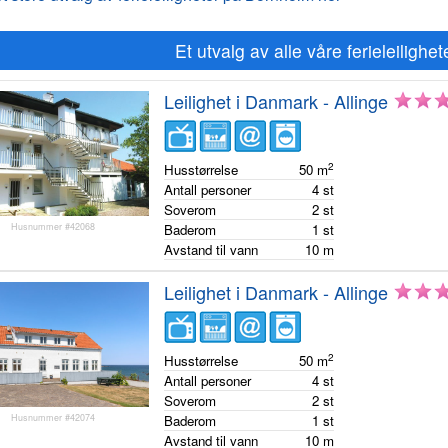
Et utvalg av alle våre ferieleiligh
Leilighet i Danmark - Allinge
2
Husstørrelse
50
m
Antall personer
4
st
Soverom
2
st
Husnummer #42068
Baderom
1
st
Avstand til vann
10
m
Leilighet i Danmark - Allinge
2
Husstørrelse
50
m
Antall personer
4
st
Soverom
2
st
Husnummer #42074
Baderom
1
st
Avstand til vann
10
m