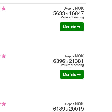
NOK
Ukepris
5633
16847
til
Varierer i sesong
Mer info
NOK
Ukepris
6396
21381
til
Varierer i sesong
Mer info
NOK
Ukepris
6189
20019
til