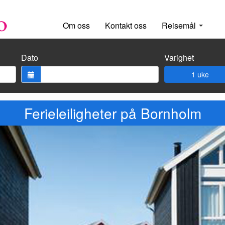
Om oss
Kontakt oss
Reisemål
Dato
Varighet
1 uke
Ferieleiligheter på Bornholm