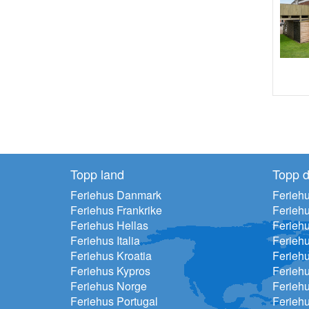
Topp land
Topp d
Feriehus Danmark
Feriehu
Feriehus Frankrike
Ferieh
Feriehus Hellas
Feriehu
Feriehus Italia
Ferieh
Feriehus Kroatia
Ferieh
Feriehus Kypros
Ferieh
Feriehus Norge
Ferieh
Feriehus Portugal
Ferieh