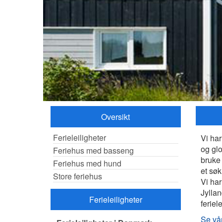
Oversikt
Ferieleiligheter
Vi har
og glo
Feriehus med basseng
bruke 
Feriehus med hund
et søk
Store feriehus
Vi har
Jyllan
Ferieleiligheter
feriel
Se vår