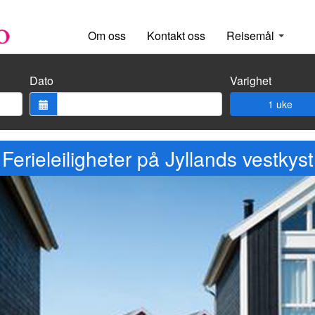
Om oss
Kontakt oss
Reisemål
Dato
Varighet
1 uke
Ferieleiligheter på Jyllands vestkyst