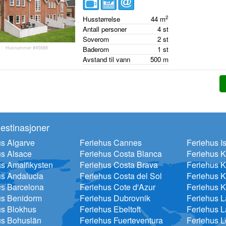
2
Husstørrelse
44
m
Antall personer
4
st
Soverom
2
st
Husnummer #45688
Baderom
1
st
Avstand til vann
500
m
estinasjoner
s Algarve
Feriehus Cannes
Feriehus Is
us Alsace
Feriehus Costa Blanca
Feriehus 
s Amalfikysten
Feriehus Costa Brava
Feriehus K
us Andalucia
Feriehus Costa del Sol
Feriehus K
us Barcelona
Feriehus Cote d'Azur
Feriehus K
us Benidorm
Feriehus Dubrovnik
Feriehus 
us Blokhus
Feriehus Ebeltoft
Feriehus L
us Bohuslän
Feriehus Fuerteventura
Feriehus 