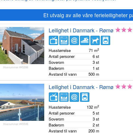
Et utvalg av alle våre ferieleiligheter 
Leilighet i Danmark - Rømø
2
Husstørrelse
71
m
Antall personer
6
st
Soverom
3
st
Husnummer #45396
Baderom
1
st
Avstand til vann
500
m
Leilighet i Danmark - Rømø
2
Husstørrelse
132
m
Antall personer
5
st
Soverom
3
st
Husnummer #45546
Baderom
2
st
Avstand til vann
200
m