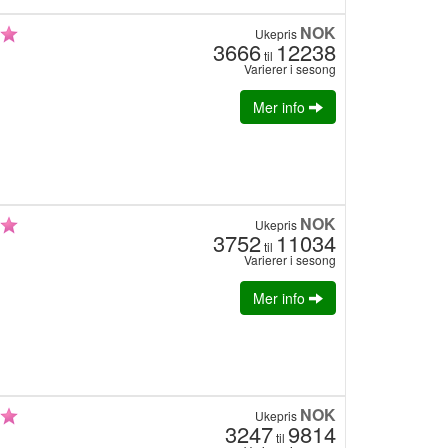
NOK
Ukepris
3666
12238
til
Varierer i sesong
Mer info
NOK
Ukepris
3752
11034
til
Varierer i sesong
Mer info
NOK
Ukepris
3247
9814
til