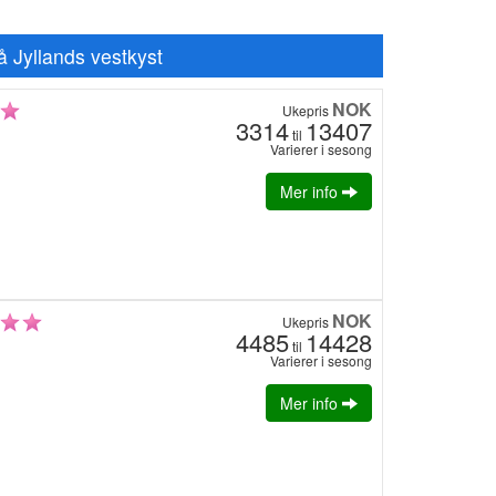
på Jyllands vestkyst
NOK
Ukepris
3314
13407
til
Varierer i sesong
Mer info
NOK
Ukepris
4485
14428
til
Varierer i sesong
Mer info