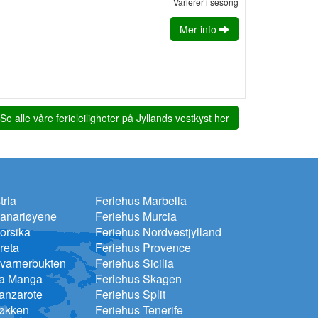
Varierer i sesong
Mer info
Se alle våre ferieleiligheter på Jyllands vestkyst her
tria
Feriehus Marbella
Kanariøyene
Feriehus Murcia
orsika
Feriehus Nordvestjylland
reta
Feriehus Provence
varnerbukten
Feriehus Sicilia
La Manga
Feriehus Skagen
anzarote
Feriehus Split
Løkken
Feriehus Tenerife