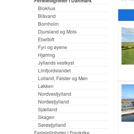
Ferieleiligheter i Danmark
Blokhus
Blåvand
Bornholm
Djursland og Mols
Ebeltoft
Fyn og øyene
Hjørring
Jyllands vestkyst
Limfjordslandet
Lolland, Falster og Møn
Løkken
Nordvestjylland
Nordøstjylland
Sjælland
Skagen
Sørøstjylland
Ferieleiligheter i Frankrike