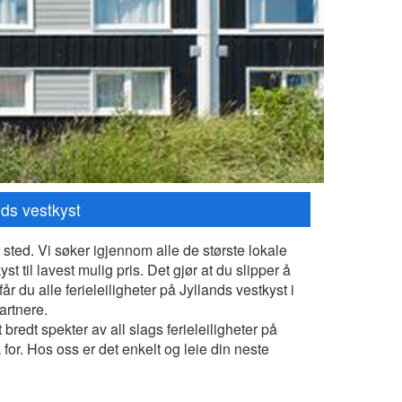
ands vestkyst
t sted. Vi søker igjennom alle de største lokale
st til lavest mulig pris. Det gjør at du slipper å
r du alle ferieleiligheter på Jyllands vestkyst i
artnere.
 bredt spekter av all slags ferieleiligheter på
k for. Hos oss er det enkelt og leie din neste