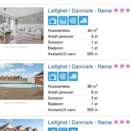
Leilighet i Danmark - Rømø
2
Husstørrelse
44
m
Antall personer
4
st
Soverom
1
st
Husnummer #45625
Baderom
1
st
Avstand til vann
500
m
Leilighet i Danmark - Rømø
2
Husstørrelse
88
m
Antall personer
8
st
Soverom
3
st
Husnummer #45651
Baderom
1
st
Avstand til vann
500
m
Leilighet i Danmark - Rømø