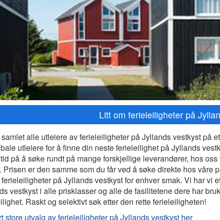
Litt om ferieleiligheter på Jyll
 samlet alle utleiere av ferieleiligheter på Jyllands vestkyst på e
bale utleiere for å finne din neste ferieleilighet på Jyllands vestky
tid på å søke rundt på mange forskjellige leverandører, hos oss få
. Prisen er den samme som du får ved å søke direkte hos våre p
 ferieleiligheter på Jyllands vestkyst for enhver smak. Vi har vi et
ds vestkyst i alle prisklasser og alle de fasilitetene dere har bru
eilighet. Raskt og selektivt søk etter den rette ferieleiligheten!
t store utvalg av ferieleiligheter på Jyllands vestkyst her