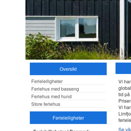
Oversikt
Ferieleiligheter
Vi har
global
Feriehus med basseng
tid på
Feriehus med hund
Prise
Store feriehus
Vi har
Limfjo
Ferieleiligheter
feriel
Se vår