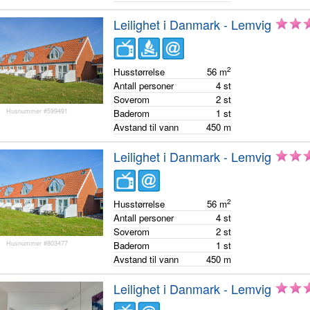
Leilighet i Danmark - Lemvig
2
Husstørrelse
56
m
Antall personer
4
st
Soverom
2
st
Husnummer #599491
Baderom
1
st
Avstand til vann
450
m
Leilighet i Danmark - Lemvig
2
Husstørrelse
56
m
Antall personer
4
st
Soverom
2
st
Husnummer #803477
Baderom
1
st
Avstand til vann
450
m
Leilighet i Danmark - Lemvig