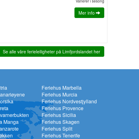
Varierer i sesong
Mer info
Se alle våre ferieleiligheter på Limfjordslandet her
tria
Feriehus Marbella
Kanariøyene
Feriehus Murcia
orsika
Feriehus Nordvestjylland
reta
Feriehus Provence
varnerbukten
Feriehus Sicilia
La Manga
Feriehus Skagen
anzarote
Feriehus Split
Løkken
Feriehus Tenerife