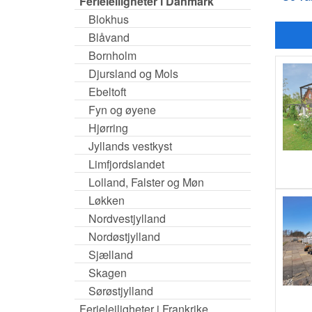
Ferieleiligheter i Danmark
Blokhus
Blåvand
Bornholm
Djursland og Mols
Ebeltoft
Fyn og øyene
Hjørring
Jyllands vestkyst
Limfjordslandet
Lolland, Falster og Møn
Løkken
Nordvestjylland
Nordøstjylland
Sjælland
Skagen
Sørøstjylland
Ferieleiligheter i Frankrike