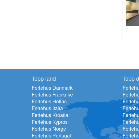
Topp land
Topp d
Feriehus Danmark
Feriehu
Feriehus Frankrike
Ferieh
Feriehus Hellas
Feriehu
Feriehus Italia
Ferieh
Feriehus Kroatia
Ferieh
Feriehus Kypros
Ferieh
Feriehus Norge
Ferieh
Feriehus Portugal
Ferieh