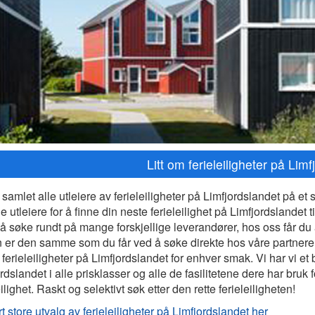
Litt om ferieleiligheter på Lim
 samlet alle utleiere av ferieleiligheter på Limfjordslandet på et
e utleiere for å finne din neste ferieleilighet på Limfjordslandet t
 å søke rundt på mange forskjellige leverandører, hos oss får du al
n er den samme som du får ved å søke direkte hos våre partnere
 ferieleiligheter på Limfjordslandet for enhver smak. Vi har vi et b
rdslandet i alle prisklasser og alle de fasilitetene dere har bruk 
eilighet. Raskt og selektivt søk etter den rette ferieleiligheten!
t store utvalg av ferieleiligheter på Limfjordslandet her