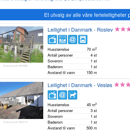
Et utvalg av alle våre ferieleiligheter
Leilighet i Danmark - Roslev
2
Husstørrelse
70
m
Antall personer
4
st
Soverom
1
st
Husnummer #44496
Baderom
1
st
Avstand til vann
150
m
Leilighet i Danmark - Vesløs
2
Husstørrelse
45
m
Antall personer
3
st
Soverom
1
st
Baderom
1
st
Husnummer #53713
Avstand til vann
500
m