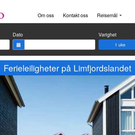
Om oss
Kontakt oss
Reisemål
Dato
Varighet
1 uke
Ferieleiligheter på Limfjordslandet