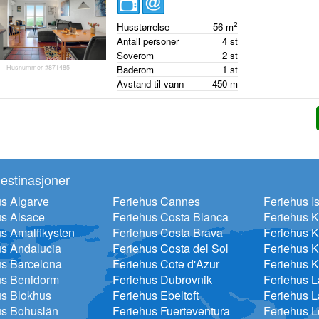
2
Husstørrelse
56
m
Antall personer
4
st
Soverom
2
st
Husnummer #871485
Baderom
1
st
Avstand til vann
450
m
estinasjoner
s Algarve
Feriehus Cannes
Feriehus Is
us Alsace
Feriehus Costa Blanca
Feriehus 
s Amalfikysten
Feriehus Costa Brava
Feriehus K
us Andalucia
Feriehus Costa del Sol
Feriehus K
us Barcelona
Feriehus Cote d'Azur
Feriehus K
us Benidorm
Feriehus Dubrovnik
Feriehus 
us Blokhus
Feriehus Ebeltoft
Feriehus L
us Bohuslän
Feriehus Fuerteventura
Feriehus 