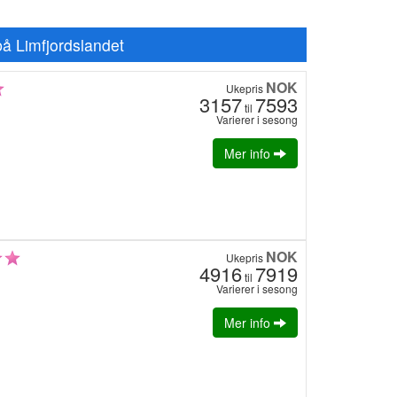
 på Limfjordslandet
NOK
Ukepris
3157
7593
til
Varierer i sesong
Mer info
NOK
Ukepris
4916
7919
til
Varierer i sesong
Mer info