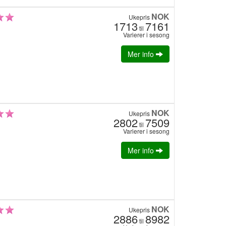
NOK
Ukepris
1713
7161
til
Varierer i sesong
Mer info
NOK
Ukepris
2802
7509
til
Varierer i sesong
Mer info
NOK
Ukepris
2886
8982
til