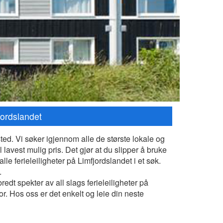
fjordslandet
 sted. Vi søker igjennom alle de største lokale og
il lavest mulig pris. Det gjør at du slipper å bruke
le ferieleiligheter på Limfjordslandet i et søk.
.
redt spekter av all slags ferieleiligheter på
for. Hos oss er det enkelt og leie din neste